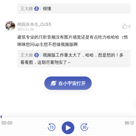
07:06
中环的风水斗法
王大維
:
很懂
21:28
都市传闻还是确有其事，香港的建筑到底讲不讲风
桃园奈奈生_Cc55
0
水？
2023.12.30
建筑专业的只听音频没有图片感觉还是有点吃力哈哈哈（悄
咪咪想问up主想不想做视频版啊
Part 2 中西杂糅——香港经典建筑
王大維
:
视频版工作量太大了，哈哈，想是想的！多
29:17
新旧并立，复杂的香港城市空间
看看图，这期尽量翔实了～
31:28
中环大馆，香港古迹活化的经典案例
在小宇宙打开
38:15
怡和大厦、大会堂、邮政总署……香港经典的现代主
义建筑
Part 3 致密都市——香港居住空间
00:00
66:12
50:39
九龙城寨，Promax版城中村，最强烈的香港城市符
号