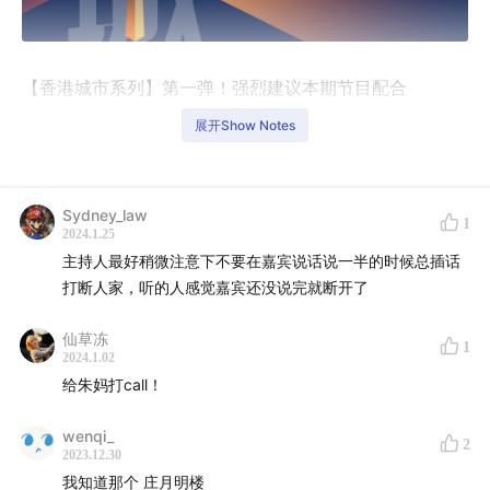
【香港城市系列】第一弹！强烈建议本期节目配合
shownote图文收听阅读。提起香港，大家想必有很多复
展开Show Notes
杂而传奇的印象，这里坐拥大山大海的同时又是人居面积
最小的拥挤城市，这里既是最科幻的赛博都市的原型，又
保存着最传统的思想文化，流传着各种风水斗法的都市传
Sydney_law
1
2024.1.25
说。这里是南中国的尽端，也是海洋世界的前哨，中西方
主持人最好稍微注意下不要在嘉宾说话说一半的时候总插话
的文化和事物在这里曲折地交织在一起，形成了绝无仅有
打断人家，听的人感觉嘉宾还没说完就断开了
的独特景观。本期节目，特邀香港青年建筑师——朱老
师，来跟我一起，从城市风水学聊起，一起分享香港的建
仙草冻
1
2024.1.02
筑故事，带大家漫步香港的城市空间。
给朱妈打call！
Part 1 风水之都——香港堪舆传闻
wenqi_
2
2023.12.30
01:21
奇妙格局，迎送合局与九曲来水
我知道那个 庄月明楼