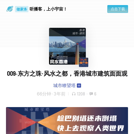
听播客，上小宇宙！
点击下载
做家务
清晨洗漱
009-东方之珠·风水之都，香港城市建筑面面观
城市瞭望塔
66分钟
·
3年前
1208
·
6