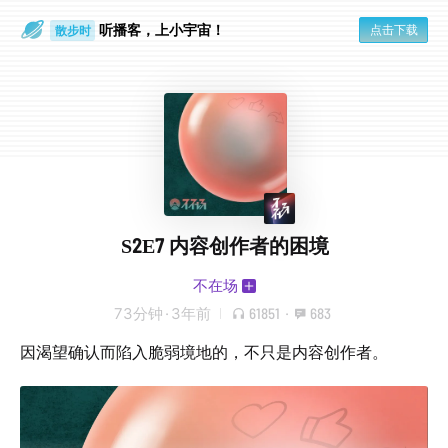
听播客，上小宇宙！
点击下载
散步时
通勤路上
S2E7 内容创作者的困境
不在场
73分钟
·
3年前
61851
·
683
因渴望确认而陷入脆弱境地的，不只是内容创作者。