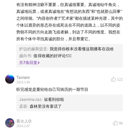
buzaichang.xyz
。
有没有精神洁癖不重要，但真诚很重要。真诚地钻牛角尖，
真诚地玩票，或者真诚地在“有想说的东西”和“也就那么回事”
节目中使用的音乐：
之间徘徊。“内容创作者”/“艺术家”都在描述某种光谱，其中的
个体以迥异的形态存在或死去在不同的道路上，以不同的姿
Feel Good inc. - Jack Conte翻唱Gorillaz
势朝不同的方向走跑飞或者躺，到达了不同的维度。我想在
所有个体中寻找真诚的部分，并且尊重它。
Pas encore - Jack Conte & Nataly Dawn
炉边的赫斯提亚
:
我觉得你根本没看懂这期播客在说啥
越向书
:
值得收藏的好评论!👍🏻
Bust your kneecaps (johnny don’t leave me) -
共
7
条回复
Pomplamoose
Taviam
122
Single Ladies - Pomplamoose
2024.1.06
听完感觉是重轻给自己写病历的一期节目
Pedals Music Video - Jack Conte
JasmineJaz
:
诶看到你啦
孟获
:
森林里没有童话了
Jamiroquai Bee Gees Mashup - Pomplamoose
看火人O
Harder, better, faster, stronger 翻唱 - Pomplamoose
96
2024.1.07