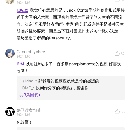
32
2024.1.08
1:04:32
我觉得有意思的是，Jack Conte早期的创作形式更接
Clown Core的Youtube
近于大写的艺术家，而现实的困境才导致了他人生的不同流
向。决定“音乐爱好者”和“艺术家”的分野或许并不是某种天生
Massive 合成器
明确的性格要素，而是当下面对困境作出的每个微小决定，
最终塑造了所谓的Personality。
Ozone 软件
CannedLychee
Skrillex
32
2024.1.07
18:41
以前往b站搬了一百多期pomplamoose的视频 好喜欢
斯蒂芬肖尔
他俩！
美国表面
Calvinojr
:
那我看的视频应该就是你的搬运的
LOMO_
:
找到你分享的视频啦，感谢你
Björk
共
3
条回复
杏仁核
狭间行者勾替
33
2024.1.06
包饺砸！
欢迎你赞助本节目，以增加它存在下去的概率。两种方