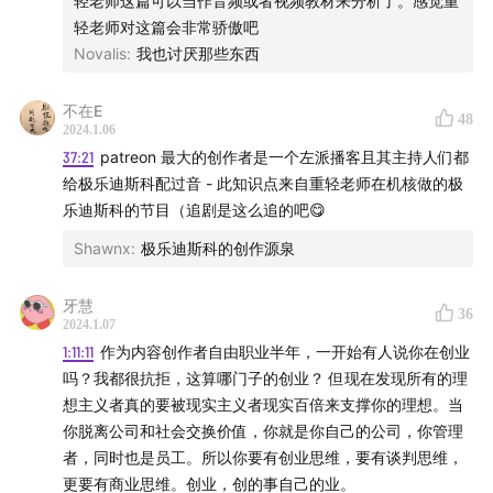
轻老师这篇可以当作音频或者视频教材来分析了。感觉重
Electro Harmonix
轻老师对这篇会非常骄傲吧
Novalis
:
我也讨厌那些东西
Pedal Music Video的音乐视频
不在E
48
Jack Conte的Blog
2024.1.06
37:21
patreon 最大的创作者是一个左派播客且其主持人们都
Jack Conte的演讲”Nothing Works”
给极乐迪斯科配过音 - 此知识点来自重轻老师在机核做的极
乐迪斯科的节目（追剧是这么追的吧😋
Patreon
Shawnx
:
极乐迪斯科的创作源泉
Jack Conte的TED Talk
牙慧
36
2024.1.07
Ben Rose的Instagram
1:11:11
作为内容创作者自由职业半年，一开始有人说你在创业
吗？我都很抗拒，这算哪门子的创业？ 但现在发现所有的理
Hagar Ben Ari的Instagram
想主义者真的要被现实主义者现实百倍来支撑你的理想。当
你脱离公司和社会交换价值，你就是你自己的公司，你管理
Brian Green的Instagram
者，同时也是员工。所以你要有创业思维，要有谈判思维，
更要有商业思维。创业，创的事自己的业。