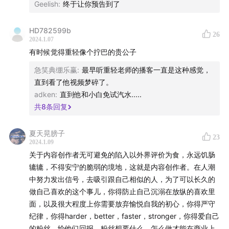
式：
Geelish
:
终于让你预告到了
1、付费订阅不在场的会员通讯。
HD782599b
26
2024.1.07
复制
这个链接
粘贴到微信里打开；或者，截图下面这个
有时候觉得重轻像个拧巴的贵公子
二维码，然后用微信扫描这个二维码↓
急笑典绷乐赢
:
最早听重轻老师的播客一直是这种感觉，
直到看了他视频梦碎了。
adken
:
直到他和小白免试汽水.....
共
8
条回复
夏天晃膀子
23
2024.1.09
关于内容创作者无可避免的陷入以外界评价为食，永远饥肠
辘辘，不得安宁的脆弱的境地，这就是内容创作者。在人潮
中努力发出信号，去吸引跟自己相似的人，为了可以长久的
做自己喜欢的这个事儿，你得防止自己沉溺在放纵的喜欢里
面，以及很大程度上你需要放弃愉悦自我的初心，你得严守
纪律，你得harder，better，faster，stronger，你得爱自己
的粉丝，给他们回报，粉丝想要什么，怎么做才能在商业上