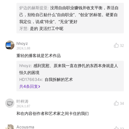
Ryan Lerman的Instagram
炉边的赫斯提亚
:
没用自由职业赚钱并收支平衡，养活自
己，别给自己贴什么“自由职业”、“创业”的标签。硬要自
Scary Pockets的Youtube
我定位，说成”待业”、“无业”更好
牙慧
:
是的 灵活打工中呢
stories的Youtube
The Creator Economy Podcast
hhoyz
32
2024.1.08
重轻的播客就是艺术作品
Digital Spaghetti的Youtube
hhoyz
:
感到宽慰、原来我一直在挣扎的东西本身就是人
Dead Wax的Youtube
恒久的困境
HD176634x
:
自我拆解的艺术
Eurythmics feat. Annie Lennox的Sweet Dreams
共
4
条回复
White Stripes的Seven Nation Armies
叶梓涛
34
2024.1.07
Louis Cole的Youtube
和在内容创作者和艺术家之间卡住的我们
Knower的Youtube
Acousma