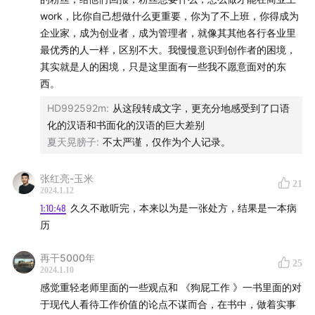
work，比你自己想做什么更重要，你为了不上班，你得成为
企业家，成为创业者，成为管理者，就像其其他各行各业里
最优秀的人一样，区别不大。我慢慢意识到创作者的困境，
其实就是人的困境，只是这里面有一些我不愿意面对的东
西。
HD992592m
:
从这段转成文字，更充分地感受到了口语
会员通讯计划的定价、权益（接收邮件+查阅历史文章+接
化的汉语和书面化的汉语的巨大差别
收偶尔的bonus节目）、订阅方式都在链接的页面里。一
夏天晃膀子
:
不太严谨，仅作为个人记录。
看就懂。
张红亮-玉米
21
2、欢迎用支付宝扫描这个二维码转账捐款。
你的留言我
2024.1.12
能看到。
1:10:48
久久不敢听完，本来以为是一张处方，结果是一本病
历
从2022年6月27日开始不再支持用这个方式成为会员，加
再干5000年
入邮件列表了。会员通讯的订阅方式请参考上一条。
25
2024.1.10
感觉重轻老师里面的一些观点和 《狗屁工作 》一书里面的对
于现代人看待工作价值的论点不谋而合，在书中，做着实事