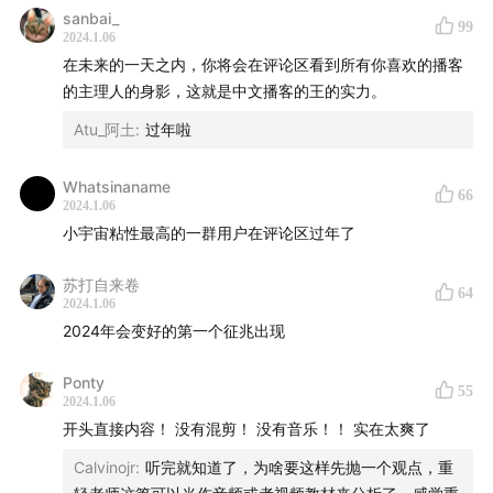
sanbai_
99
2024.1.06
Jack Conte翻弹的Super Mario Bros Theme揭秘
在未来的一天之内，你将会在评论区看到所有你喜欢的播客
的主理人的身影，这就是中文播客的王的实力。
Jack Conte的Fruit Explosion视频
Atu_阿土
:
过年啦
Boundary Break
Whatsinaname
66
Emily Hopkins
2024.1.06
小宇宙粘性最高的一群用户在评论区过年了
王拓
苏打自来卷
64
2024.1.06
Imposter syndrome
2024年会变好的第一个征兆出现
Nataly Dawn
Ponty
55
2024.1.06
Pomplamoose的Youtube
开头直接内容！ 没有混剪！ 没有音乐！！ 实在太爽了
Pomplamoose 2014 Tour Profits文章
Calvinojr
:
听完就知道了，为啥要这样先抛一个观点，重