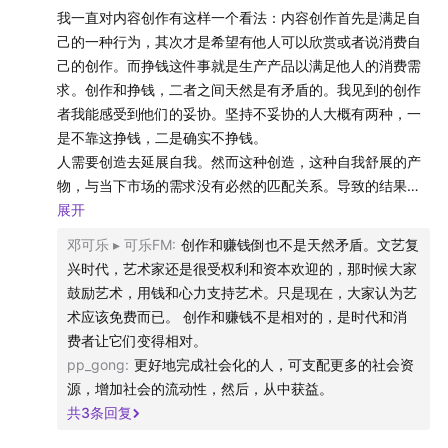
我一直对内容创作有这样一个看法：内容创作首先是满足自
Overtime - Knower
己的一种行为，其次才是希望有他人可以欣赏或者说消费自
己的创作。而挣钱这件事就是生产产品以满足他人的消费需
I Still Haven’t Found What I am Looking For - KT
求。创作和挣钱，二者之间天然是有矛盾的。我见到的创作
Tunstall + Pomplamoose
者我能感受到他们的妥协。坚持不妥协的人大概有两种，一
是不靠这挣钱，二是确实不挣钱。
Show Notes：
人需要创造去延展自我。然而这种创造，这种自我舒展的产
物，与当下市场的需求没有必然的匹配关系。导致的结果就
Jack Conte
是不被市场需要的创造物被打压，不被市场需要的创作者被
展开
打压。
邓可乐 ︎▸ 可乐FM
:
创作和赚钱倒也不是天然矛盾。文艺复
Wurlitzer
人作为这个社会的一个基本分子，在占有或者使用社会资源
兴时代，艺术家还是很受权利和资本欢迎的，那时候大家
的同时，也被要求去生产这个社会所需要的产品。这种需求
鼓励艺术，用钱和心力支持艺术。只是现在，大家认为艺
Sam Yam
无关一个个体的创作本能，往往是某个比个体庞大得多的复
术应该免费而已。 创作和赚钱不是相对的，是时代和消
杂社会系统运转的需要。置身于其中的个体必须回应这种需
费者让它们变得相对。
Videosong
要，否则会被抛弃。
pp_gong
:
更好地完成社会化的人，可支配更多的社会资
我认为这就是所谓的人的困境：人将永无止境地面对，个体
源，增加社会的流动性，然后，从中获益。
Dogme95
自我实现的渴求与社会规训之间，螺旋上升式的斗争和妥
共
3
条回复
协。
Jack Conte的Youtube