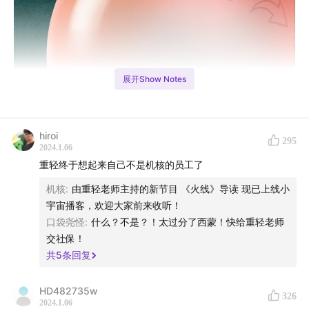
展开Show Notes
hiroi
295
2024.1.06
重轻终于想起来自己不是机核的员工了
机核
:
由重轻老师主持的新节目 《火线》导读 现已上线小
宇宙播客，欢迎大家前来收听！
口袋尧怪
:
什么？不是？！太过分了西蒙！快给重轻老师
交社保！
共
5
条回复
封面 by 小白免
HD482735w
326
不在场由重轻主理。介绍和常见问题，请访问
2024.1.06