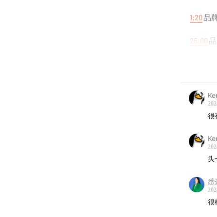
1:20
品
25:00
品
44:36
关
49:00
对
Ke
202
-
很
文字版
Ke
202
www.to
头
🎙️
悉
202
很
｜About