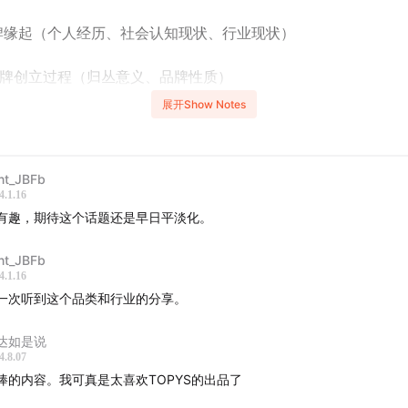
牌缘起（个人经历、社会认知现状、行业现状）
牌创立过程（归丛意义、品牌性质）
展开Show Notes
于产品（市场与供应问题、产品介绍、设计背后的故事）
设计、品牌的认知（设计精英化、设计的价值、品牌潜能等）
nt_JBFb
4.1.16
有趣，期待这个话题还是早日平淡化。
采访内容请戳：
nt_JBFb
4.1.16
pys.cn
一次听到这个品类和行业的分享。
达如是说
4.8.07
棒的内容。我可真是太喜欢TOPYS的出品了
 this episode｜