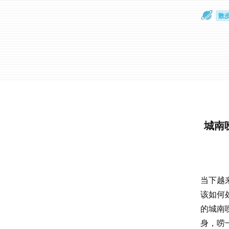
散
通
城南
当下越
该如何
的城南
身，唠