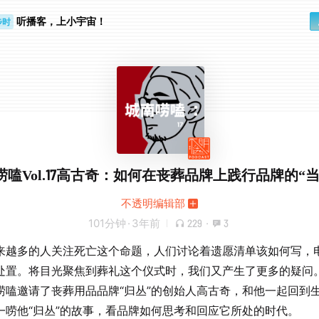
听播客，上小宇宙！
步时
勤路上
唠嗑Vol.17高古奇：如何在丧葬品牌上践行品牌的“当
不透明编辑部
101分钟
·
3年前
229
·
3
来越多的人关注死亡这个命题，人们讨论着遗愿清单该如何写，
处置。将目光聚焦到葬礼这个仪式时，我们又产生了更多的疑问
唠嗑邀请了丧葬用品品牌“归丛”的创始人高古奇，和他一起回到
一唠他“归丛”的故事，看品牌如何思考和回应它所处的时代。