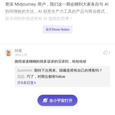
资深 Midjourney 用户，我们这一期会聊到大家各自与 AI
协同增效的方法，AI 创意生产力工具的产品与商业模式，
提示词的价值还有对 AI 版权的思考！
展开Show Notes
本期嘉宾
歸藏
（AIGC 周刊主理人）
歸藏
1
Indigo
（数字镜像博主）
2024.1.19
烧得迷迷糊糊的很多该讲的没讲到，哈哈哈哈
时间轴
Sunnnnn
:
期待下次再来。歸藏老师有自己的博客吗？
启总
:
巧了，对两位都有follow
02:00
嘉宾藏师傅的自我介绍
共
5
条回复
03:47
对 AI 图像生成工具的使用感受
在小宇宙打开
10:46
藏师傅的日常工作流