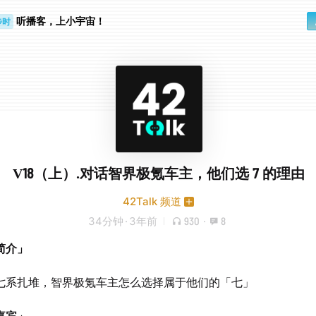
听播客，上小宇宙！
步时
勤路上
V18（上）.对话智界极氪车主，他们选 7 的理由
42Talk 频道
34分钟
·
3年前
930
·
8
简介」
七系扎堆，智界极氪车主怎么选择属于他们的「七」