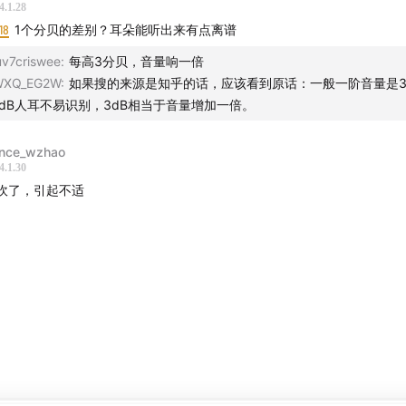
4.1.28
2Talk」
18
1个分贝的差别？耳朵能听出来有点离谱
uv7criswee
:
每高3分贝，音量响一倍
是一档由「42 号车库」打造的面向新能源车主的线上聊天节目
WXQ_EG2W
:
如果搜的来源是知乎的话，应该看到原话：一般一阶音量是3d
车主声音可以帮助你买到最合适的新能源车。
1dB人耳不易识别，3dB相当于音量增加一倍。
以在哪里找到我们」
ince_wzhao
4.1.30
，请移步至微博 & bilibili「42号车库」
吹了，引起不适
版，请移步至公众号 & APP「42号车库」