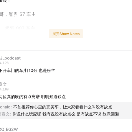
嘉宾」
n 哥，智界 S7 车主
一，极氪 007 车主
展开Show Notes
戳
」
：为什么买新能源
_podcast
4.1.28
不开车门的车,打10分,也是粉丝
：电车的保值率
骞文
：对比车型
4.2.09
两位真的吹的有点离谱 明明知道缺点
：购车关键考虑因素
onald
:
不如推荐你心里的完美车，让大家看看什么叫没有缺点
：第二选择
商骞文
:
你说什么玩应呢 我有说没有缺点么 是有缺点不说 故意回避
：用车满意度
XQ_EG2W