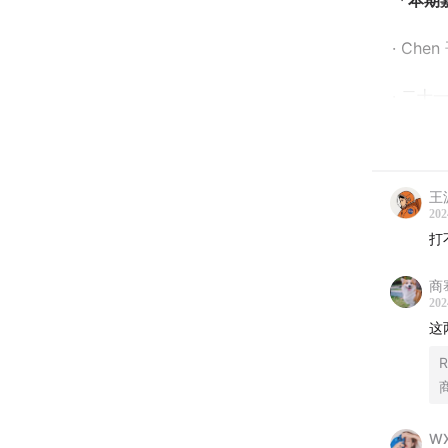
「本期
· Che
· 二十
「
时间
·
02:18
王波
202
·
08:09
打
商
·
11:30
202
这
·
21:51
R
·
25:07
·
26:41
W