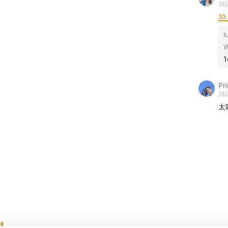
202
「关于4
30:
l
本节目
些真实
「你可
Pr
202
· 视频版
太
· 文字