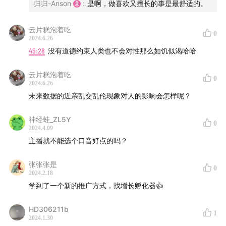
归归-Anson
:
是啊，做喜欢又擅长的事是最舒适的。
云片糕泡着吃
0
2024.6.26
45:28
没有道德约束人类也不会对性那么如饥似渴哈哈
云片糕泡着吃
0
2024.6.26
未来数据的近亲乱交乱伦现象对人的影响会怎样呢？
神经蛙_ZL5Y
0
2024.4.09
主播就不能选个口音好点的吗？
张张张是
0
2024.2.18
学到了一个新的推广方式，找增长孵化器👍
HD306211b
1
2024.1.30