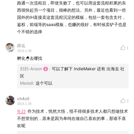
公众号/小红书：硬地骇客
跑通一次流程后，即使失败了，也可以用这套流程积累的东
商务合作：hardhackerlabs@gmail.com
西很快起另一个项目，很棒的想法。另外，最近也看到一些
国外的IH直接卖这套流程沉淀的模板，包括一套包含支付，
鉴权，前端等的saas模板，也赚的很好，有时候卖铲子也是
个不错的选择
舜岳
1
2024.1.30
孵化🐣去哪找
归归-Anson
:
可以了解下 IndieMaker 还有 出海去 社
区
Medall
:
这个可以
ch4o5
2
2024.1.30
15:23
作为技术，恍然大悟，怪不得很多技术人都只想做技术
不想管别的，原来是因为单纯在做自己喜欢的事，那谁不喜
欢呢