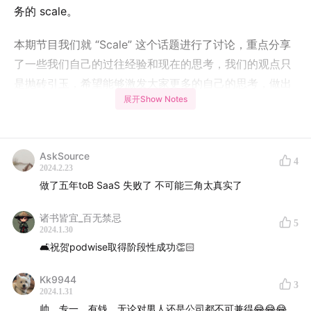
务的 scale。
本期节目我们就 “Scale” 这个话题进行了讨论，重点分享
了一些我们自己的过往经验和现在的思考，我们的观点只
是抛砖引玉，希望能够激发大家更多的自己的思考，做出
展开Show Notes
最合适自己的业务 scale 方式。欢迎大家在评论区留下你
的观点，欢迎收听。
更多节目内容信息和时间线参考下文的硬地笔记，谢谢收
AskSource
4
2024.2.23
听！
做了五年toB SaaS 失败了 不可能三角太真实了
本期 Sponsors
诸书皆宜_百无禁忌
5
2024.1.30
Special Sponsor:
Podwise
👑
🛋️祝贺podwise取得阶段性成功👏🏻
Kk9944
3
2024.1.31
帅，专一，有钱，无论对男人还是公司都不可兼得😂😂😂