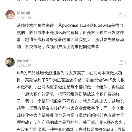
Medall
2
2024.8.19
从纯技术的角度来讲，从podwise scale到tubewise是很自
然的，并且成本不是那么高的选择，但是对于独立开发这件
事，跑通全流程能够收获的东西其实更大，所以要先做移动
端，各类市场，高频用户深度需求挖掘这些事
yisenn
1
2024.2.20
toB的产品越增长越扭赢为亏太真实了，在前司本来做大项
硬地笔记
目，某期做到了ROI为正甚至还不错，后面想做SaaS反而根
本做不到，公司内更多做法是每个部门做一个组件，再根据
00:00:04
从 0 到 1：淘宝的扩张之路
一个超大客户的需求，把不同组件拼装成这个客户要的样
子，我们一个部门想服务不同客户，就是只能上人，越增长
00:08:02
业务推动的技术进步：从互联网到AI
越亏，反而有朋友去传统行业大企业做数字化，同一个企业
规模化够大内部标准化也足够高（虽然组织内部也有很大管
00:14:58
创业公司如何实现规模化扩张
理挑战），但产品的成本是可控的。关于标准化+服务大客，
有没有可能出现一种中介or商场，先对接足够多SaaS，再帮
00:20:41