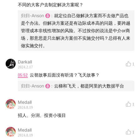
创业公司扩张的陷阱与应对策略
不同的大客户去制定解决方案呢？
00:26:33
不可能三角：2B服务企业的三难选择
归归-Anson
:
就定位自己做解决方案而不去做产品也
是个办法。但解决方案还是有边际成本高的问题，要跨越
00:32:19
AI创业公司人数少的原因分析
管理成本非线性增加的风险。不过按你的说法是中介or商
场，那意思是只出解决方案但不实施交付吗？总得有人来
00:38:12
scale up还是scale out？
做实施交付。
00:47:50
利基市场：独立开发者和团队的最佳选择
Darkall
1
2024.2.17
00:51:53
独立开发者的规模化之路：招人、分润还是孵化
05:52
云替故事后面没有听清？飞天故事？
投资？
归归-Anson
:
云梯和飞天，都是阿里的大数据平台
欢迎关注我们
Medall
1
2024.8.19
官网：
hardhacker.com
招人、分润、投资小项目
Discord 社区：
discord.com
Medall
用爱发电不容易，请我们喝咖啡☕️：
afdian.net
1
2024.8.19