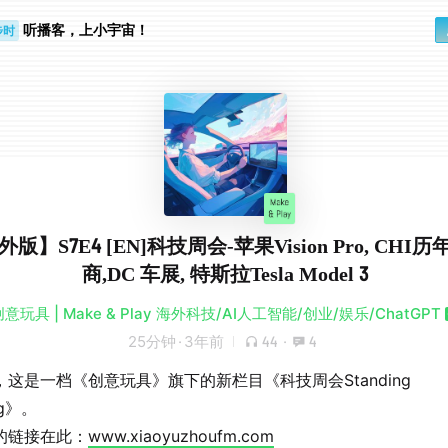
听播客，上小宇宙！
步时
勤路上
版】S7E4 [EN]科技周会-苹果Vision Pro, CHI
商,DC 车展, 特斯拉Tesla Model 3
意玩具 | Make & Play 海外科技/AI人工智能/创业/娱乐/ChatGPT
25分钟
·
3年前
44
·
4
，这是一档《创意玩具》旗下的新栏目《科技周会Standing
ng》。
的链接在此：
www.xiaoyuzhoufm.com