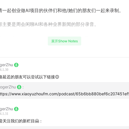
请一起创业做AI项目的伙伴们和他/她们的朋友们一起来录制。
容主要是周会闲聊AI和各种业界新闻的部分录音。
cy @tracyyxchen , Roger @rogerzhufilm
展开Show Notes
的Youtube频道：
www.youtube.com
绍Intro
gerZhu
4.1.30
Vision Pro
络延迟的朋友可以尝试以下链接😊
ogerZhu
:
HI大会历年的赞助商
ttps://www.xiaoyuzhoufm.com/podcast/65b6bb880bef6c207451ef
观完DC车展的一些感想
gerZhu
4.1.31
迎关注我们的新栏目🤗：