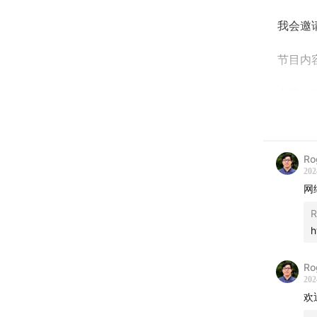
我会邀
节目内
主播：Tra
Tracy
00:00
介
Ro
202
02:15
苹果
网
R
07:45
C
h
15:30
参
Ro
202
欢