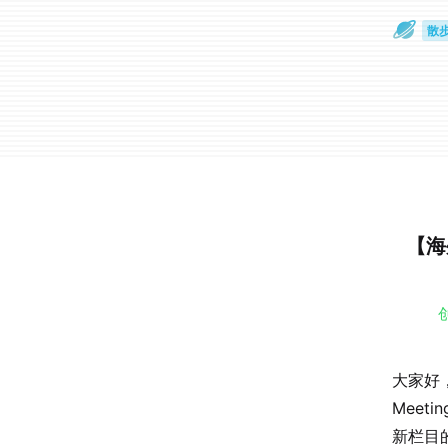
散
通
【海外
创
大家好
Meeti
新栏目