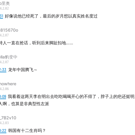
eo里奥
4.2.02
31
好像说他已经死了，最后的岁月想以真实姓名度过
815670o
4.2.07
持人一直在抢话，听到后来脚趾扣地……
ella豹变中
4.2.07
2:33
龙年中国腾飞～
nnowhere
4.2.06
0:09
我看着这两天李在明出去吃吃喝喝开心的不得了，脖子上的疤还挺明
人啊，也算是非典型性左派
_7B2v10
4.2.03
0:22
韩国有十二生肖吗？