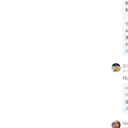
- OP -
@RayH
- Logo 
五颜六
- 收听方
甜
202
推荐您
1
阅收听
H
- 剪辑 -
朵朵、
HD
- 出品