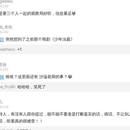
geewu
4.2.02
是要三个人一起的观察局好听，信息量足够
她_拿铁
4.2.02
:33
突然想到了之前那个韩剧《少年法庭》
eathers
:
+1
道扬
4.2.02
:36
啥啥？这里面还有 沙溢老师的事？😂
ee_PcAR
:
哈哈哈，笑死了
儿
4.2.16
持人，有没有人跟你提过，能不能不要老是打断嘉宾的话，插话、不让别
话，听着真的很难受！！