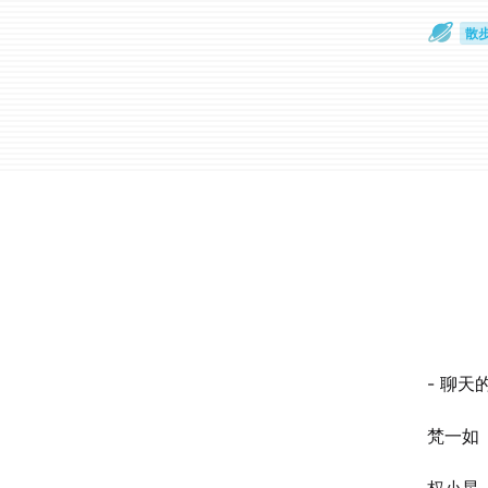
散
通
- 聊天的
梵一如