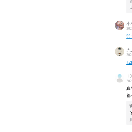
小
202
55:
大_l
202
1:2
HD
202
真
都