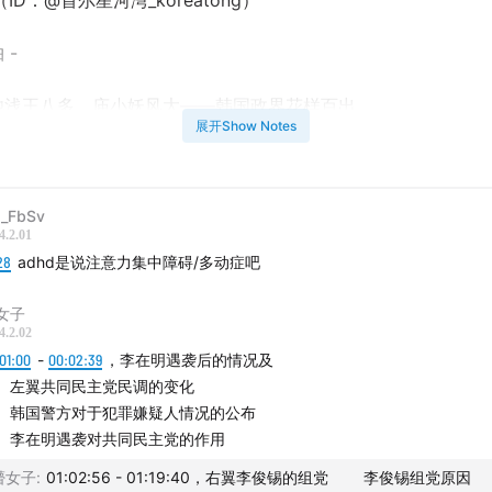
ID：@首尔星河湾_koreatong）
 -
浅王八多，庙小妖风大——韩国政界花样百出
展开Show Notes
国议员屡遭袭击，政界搞事情还是民愤
联网之下极端事件过度曝光，犯罪案件低龄化趋势
_FbSv
4.2.01
28
0年通缉令昨天"下架"
adhd是说注意力集中障碍/多动症吧
女子
年辛劳无人问一朝被捂嘴天下知
4.2.02
01:00
-
00:02:39
，李在明遇袭后的情况及
李组党，调动国民情绪博取年轻选票。
翼共同民主党民调的变化
国警方对于犯罪嫌疑人情况的公布
鱼龙混杂，各怀鬼胎
在明遇袭对共同民主党的作用
东亚艺能——李在明能否涉险过关还是顺势倒台
懵女子
:
01:02:56 - 01:19:40，右翼李俊锡的组党 李俊锡组党原