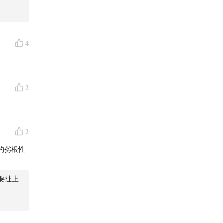
4
2
2
的劣根性
要扯上