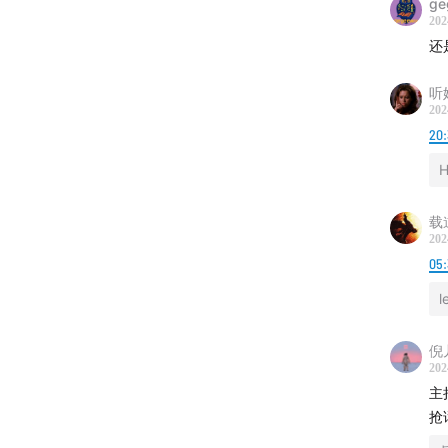
ge
202
还
听
202
20
H
载
202
05
l
倪
202
主
抢