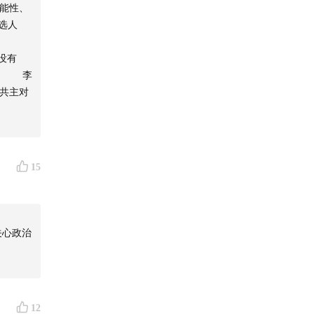
能性、
选人
与没有
关系 李
共主对
15
平台订
关心政治
12