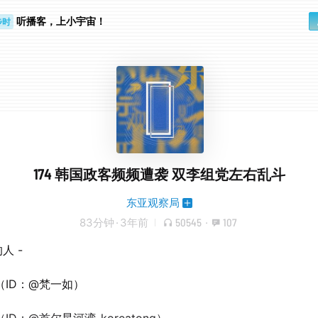
步时
听播客，上小宇宙！
勤路上
174 韩国政客频频遭袭 双李组党左右乱斗
东亚观察局
83分钟
·
3年前
50545
·
107
人 -
（ID：@梵一如）