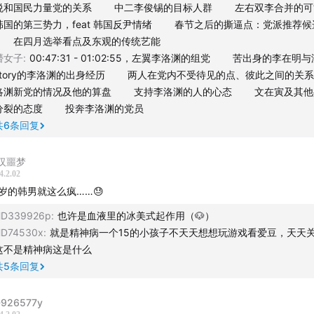
悦和国民力量党的关系 中二李俊锡的目标人群 左右双李合并的可
韩国的第三势力，feat 韩国反尹情绪 春节之后的撕逼点：党派推荐候
在四月选举看点及东观的传统艺能
an
懵女子
:
00:47:31 - 01:02:55，左翼李洛渊的组党 苦出身的李在明
story的李洛渊的出身经历 两人在党内不受待见的点、彼此之间的
-
洛渊新党的情况及他的算盘 支持李洛渊的人的心态 文在寅及其他
分裂的态度 投奔李洛渊的党员
色的大亮哥
共
6
条回复
式 -
汉噩梦
4.2.02
使用小宇宙app、苹果播客、喜马拉雅、网易云音乐、蜻蜓FM等
5岁的韩男就这么疯……😓
《东亚观察局》
HD339926p
:
也许是血液里的冰美式起作用（🐶）
D74530x
:
就是精神病一个15的小孩子不天天想想玩游戏看爱豆，天天
这不是精神病这是什么
共
5
条回复
 梵一如、王俊翔
926577y
・制作 -