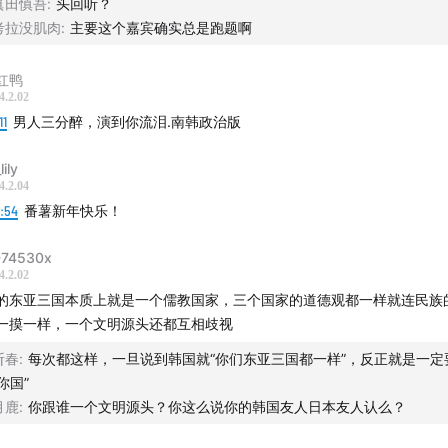
眞田慎吾
:
头回听？
考拉没肌肉
:
主要这个嘉宾确实总是跑题啊
红鸭
4.2.02
11
男人三分醉，演到你流泪.南韩政治版
ily
4.2.04
1:54
番薯新年快乐！
74530x
4.2.02
的东亚三国本质上就是一个儒教国家，三个国家的道德观都一样就连民族
一摸一样，一个文明源头还都互相歧视
斩春
:
每次都这样，一旦说到韩国就“你们东亚三国都一样”，反正就是一定
“你国”
月鹿
:
你跟谁一个文明源头？你这么说你的韩国友人日本友人认么？