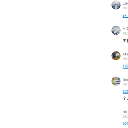
L
202
24:
HD
202
主
st
202
1:2
fi
202
1:2
个
hd
202
1:2