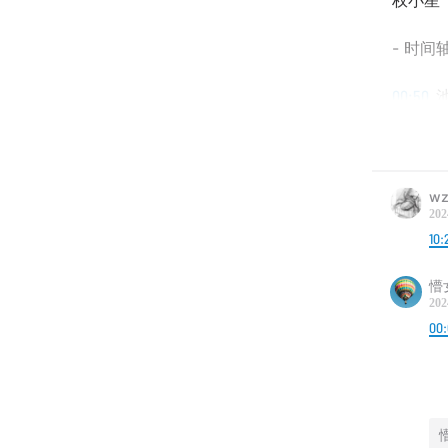
权小星（
- 时间轴
00:50
池
05:14
韩
18:41
互
wz
202
23:20
10:
5
懵
27:30
十
202
00:
46:48
双
左
韩
1:04:23
李
1:16:37