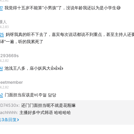
4.2.02
17
我觉得十五岁不能算“小男孩”了，没说年龄我还以为是小学生😅
工作室（Yakimo Studio）
馕人
4.2.03
:25
妈呀我真的听不下去了，嘉宾每次说话都说不到重点，甚至主持人还
翻译”一遍，听的我累死了
293669s
4.2.02
41
池浅王八多，庙小妖风大👍👍👍
eetmember
4.2.02
42
门面担当应该是비주얼 담당
D74530x
:
还门门面担当呢不就是花瓶嘛
achhhhh
:
主播好多中式韩语 哈哈哈哈
共
3
条回复