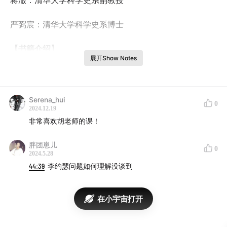
蒋澈：清华大学科学史系副教授
严弼宸：清华大学科学史系博士
【书籍介绍】
展开Show Notes
我们置身于科学所塑造的现代文明之中，享受着科学的馈
赠。当我们试图深刻理解和反思这个奇特之物时，不禁要
Serena_hui
问：对人类文明进步起到巨大效用的科学，是如何生根发
0
2024.12.19
芽的？
非常喜欢胡老师的课！
古巴比伦、古埃及文明时期的人们在天文、数学、医学等
胖团崽儿
0
方面的知识和技能已经达到很高水平了，这些古老文明里
2024.5.28
44:39
李约瑟问题如何理解没谈到
有科学吗？科学为什么诞生于古希腊？又是如何穿越漫长
而黑暗的中世纪，迎来文艺复兴曙光的？
在小宇宙打开
要回答这些问题，要真正理解科学，我们就需要回到西方
文明的母体、进入古希腊的语境，搞清楚什么是科学，科