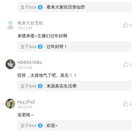
盒子box
:
看来大家经历类似🙊
晚来天欲雪糕
4
2024.2.04
来喽来喽~主播们过年好啊
盒子box
:
过年好呀！
HD692108o
4
2024.2.04
哎呀，太接地气了吧。真实！！
盒子box
:
来源真实生活🤓
hyy_IFuZ
4
2024.2.04
追更咯～
盒子box
:
欢迎~