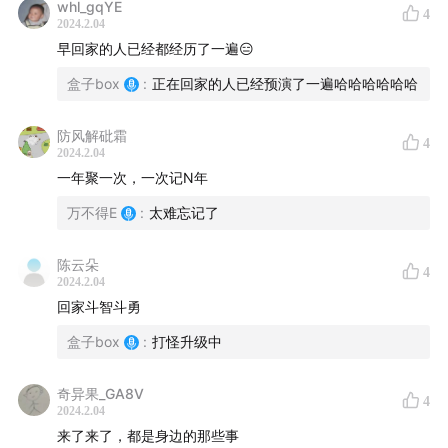
whl_gqYE
4
2024.2.04
早回家的人已经都经历了一遍😑
盒子box
:
正在回家的人已经预演了一遍哈哈哈哈哈哈
防风解砒霜
4
2024.2.04
一年聚一次，一次记N年
万不得E
:
太难忘记了
陈云朵
4
2024.2.04
回家斗智斗勇
盒子box
:
打怪升级中
奇异果_GA8V
4
2024.2.04
来了来了，都是身边的那些事