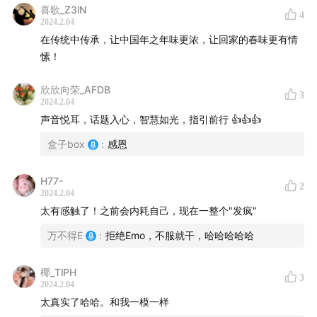
喜歌_Z3lN
4
2024.2.04
在传统中传承，让中国年之年味更浓，让回家的春味更有情
愫！
欣欣向荣_AFDB
3
2024.2.04
声音悦耳，话题入心，智慧如光，指引前行 👍👍👍
盒子box
:
感恩
H77-
2
2024.2.04
太有感触了！之前会内耗自己，现在一整个"发疯"
万不得E
:
拒绝Emo，不服就干，哈哈哈哈哈
椰_TlPH
3
2024.2.04
太真实了哈哈。和我一模一样