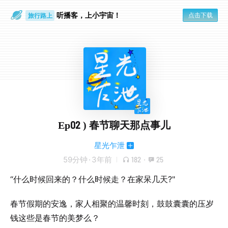
听播客，上小宇宙！
点击下载
旅行路上
放空大脑
Ep02 ) 春节聊天那点事儿
星光乍泄
59分钟
·
3年前
182
·
25
“什么时候回来的？什么时候走？在家呆几天?"
春节假期的安逸，家人相聚的温馨时刻，鼓鼓囊囊的压岁
钱这些是春节的美梦么？