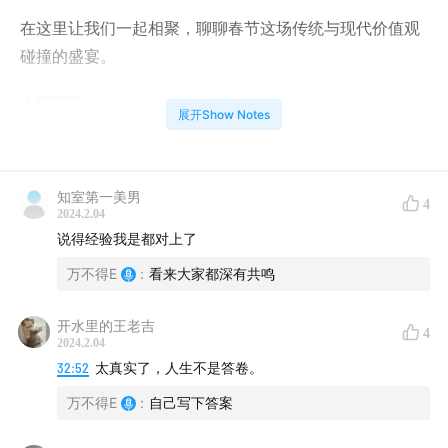
在这里让我们一起相聚，聊聊春节这场传统与现代价值观
碰撞的盛宴。
本期剧透：
展开Show Notes
01:35
新人工作党必备发红包指南
知室第一美男
09:16
延长亲情保质期
4
2024.2.04
说得经验我是都对上了
17:32
催婚催生不再可怕
万不得E
:
看来大家都深有共鸣
26:50
七大姑八大姨全来吧
开水里的王老吉
4
39:31
原来亲戚还有这么多分类
2024.2.04
32:52
太真实了，人生不是答卷。
49:30
熟悉的陌生人
万不得E
:
自己写下答案