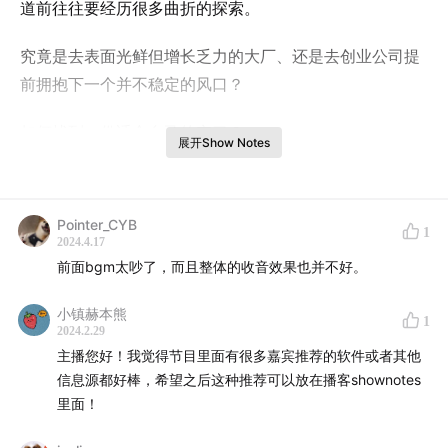
道前往往要经历很多曲折的探索。
究竟是去表面光鲜但增长乏力的大厂、还是去创业公司提
前拥抱下一个并不稳定的风口？
如何找到一份适合自己的实习？
展开Show Notes
学历背景不够突出如何通过实习弯道超车？
Pointer_CYB
……
1
2024.4.17
前面bgm太吵了，而且整体的收音效果也并不好。
这些问题在“内卷”现象尤其突出的当下困扰着我们这些“清
澈又愚蠢”的大学生们。
小镇赫本熊
1
2024.2.29
本期我们邀请了四位背景不同但都选择加入创业公司的实
主播您好！我觉得节目里面有很多嘉宾推荐的软件或者其他
习生来分享他们的故事，从主流路线中走向创业公司，在
信息源都好棒，希望之后这种推荐可以放在播客shownotes
里面！
晦暗时代下做出高潜力的选择，希望他们的分享能带给你
启发和新的思考。