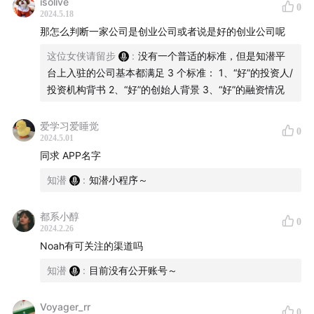
isolive
0
2024.5.18
【主持】
那怎么判断一家公司是创业公司或者说是好的创业公司呢
这位女侠请留步
:
没有一个普适的标准，但是知潜平
Crystal
：北大本硕，曾在字节、小红书、快手、滴滴实
台上入驻的公司基本都满足 3 个标准： 1、“好”的投资人/
习，从大厂到创业公司的践行者，在创业公司对接150+高
投资机构背书 2、“好”的创始人背景 3、“好”的融资情况
潜创业公司CEO和HR。
爱学习爱睡觉
【嘉宾】
0
2024.5.01
同求 APP名字
Noah
：从投资到创业公司的践行者，Al初创右脑科技早期
知潜
:
知潜小程序～
员工，大模型应用层产品经理。
都系小醇
Effy
：港大在读，深耕Al、出海等高潜赛道研究，从投行
0
2024.2.26
到创业公司的践行者，有家具零售＋AI招聘创业公司经
Noah有可关注的渠道吗
历。
知潜
:
目前没有公开账号～
Phoebe
: 西交在读，全国商赛冠军，从咨询、500强到创
Voyager_rr
业公司的践行者，招聘行业创业经历。
0