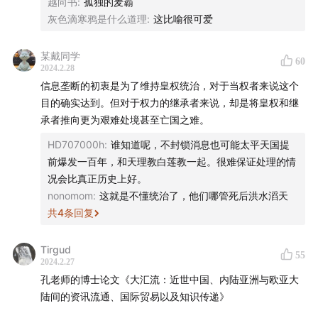
越向书
:
孤独的麦霸
灰色滴寒鸦是什么道理
:
这比喻很可爱
10:51
主动出击：图里琛出使土尔扈特搜集欧洲信息
某戴同学
60
16:03
清准战争的情报网：清廷对拉达克“中间人”群体的经
2024.2.28
营
信息垄断的初衷是为了维持皇权统治，对于当权者来说这个
目的确实达到。但对于权力的继承者来说，却是将皇权和继
26:39
康雍乾三代的宗教外交与藏传佛教的普世性
承者推向更为艰难处境甚至亡国之难。
HD707000h
:
谁知道呢，不封锁消息也可能太平天国提
30:35
三藩之乱中结下的梁子
前爆发一百年，和天理教白莲教一起。很难保证处理的情
况会比真正历史上好。
43:06
经略欧亚：乾隆对外界信息的掌握与封闭
nonomom
:
这就是不懂统治了，他们哪管死后洪水滔天
共
4
条回复
48:59
财政问题、皇子教育与对外信息传承危机
Tirgud
01:00:18
提防海外华人，拒绝哈萨克和吕宋：乾隆的舆论
55
2024.2.27
管控
孔老师的博士论文《大汇流：近世中国、内陆亚洲与欧亚大
陆间的资讯流通、国际贸易以及知识传递》