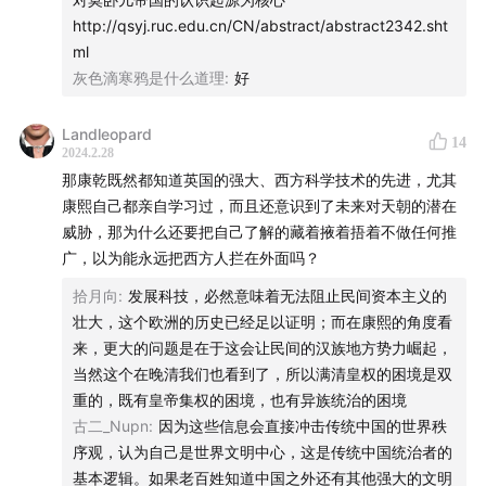
http://qsyj.ruc.edu.cn/CN/abstract/abstract2342.sht
- 互动方式 -
ml
灰色滴寒鸦是什么道理
:
好
商务合作：ad@justpod.fm
Landleopard
微博：
@忽左忽右leftright
@播客一下
@JustPod
14
2024.2.28
那康乾既然都知道英国的强大、西方科学技术的先进，尤其
微信公众号：忽左忽右Leftright / JustPod / 播客一下
康熙自己都亲自学习过，而且还意识到了未来对天朝的潜在
威胁，那为什么还要把自己了解的藏着掖着捂着不做任何推
小红书：
JustPod气氛组
/
忽左忽右
广，以为能永远把西方人拦在外面吗？
拾月向
:
发展科技，必然意味着无法阻止民间资本主义的
B站：忽左忽右leftright
壮大，这个欧洲的历史已经足以证明；而在康熙的角度看
来，更大的问题是在于这会让民间的汉族地方势力崛起，
抖音：忽左忽右
当然这个在晚清我们也看到了，所以满清皇权的困境是双
重的，既有皇帝集权的困境，也有异族统治的困境
古二_Nupn
:
因为这些信息会直接冲击传统中国的世界秩
序观，认为自己是世界文明中心，这是传统中国统治者的
基本逻辑。如果老百姓知道中国之外还有其他强大的文明