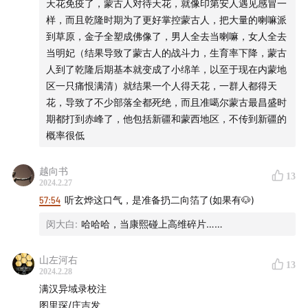
天花免疫了，蒙古人对待天花，就像印第安人遇见感冒一
样，而且乾隆时期为了更好掌控蒙古人，把大量的喇嘛派
到草原，金子全塑成佛像了，男人全去当喇嘛，女人全去
当明妃（结果导致了蒙古人的战斗力，生育率下降，蒙古
人到了乾隆后期基本就变成了小绵羊，以至于现在内蒙地
区一只痛恨满清）就结果一个人得天花，一群人都得天
花，导致了不少部落全都死绝，而且准噶尔蒙古最昌盛时
期都打到赤峰了，他包括新疆和蒙西地区，不传到新疆的
概率很低
越向书
13
2024.2.27
57:54
听玄烨这口气，是准备扔二向箔了(如果有🐶)
闵大白
:
哈哈哈，当康熙碰上高维碎片……
山左河右
13
2024.2.28
满汉异域录校注
图里琛/庄吉发