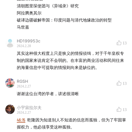
清朝图里琛使团与《异域录》研究
阿拉腾奥其尔
破译边疆破解帝国：印度问题与清代地缘政治的转型
马世嘉
HD199953c
13
2024.2.28
其实这种很大程度上只是狭义的情报侦缉，对于千年皇权专
制的国家来说肯定不会弱的。在丰富的商业活动和民间往来
的海量信息中可提取的情报则向来是缺位的。
RGSH
13
2024.2.27
谢谢这位台湾的学者，讲述很清晰
小宇宙拉尔夫
13
2024.2.27
46:15
乾隆因为知道别人不知道的信息而孤独，但为了牢固掌
握权力，他必须享受这种孤独。