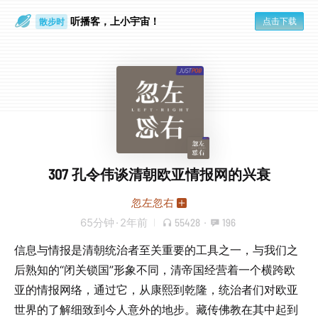
听播客，上小宇宙！
点击下载
散步时
通勤路上
307 孔令伟谈清朝欧亚情报网的兴衰
忽左忽右
65分钟
·
2年前
55428
·
196
信息与情报是清朝统治者至关重要的工具之一，与我们之
后熟知的“闭关锁国”形象不同，清帝国经营着一个横跨欧
亚的情报网络，通过它，从康熙到乾隆，统治者们对欧亚
世界的了解细致到今人意外的地步。藏传佛教在其中起到