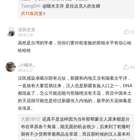
TsangDH
:
@随水文存 是拉达克人的女婿
共
11
条回复
清风空灵
15
2024.2.28
虽然是台湾的学者，但你们要对程老板的剪辑水平有信心哈
哈哈哈
_小螺丝_
14
2024.2.27
汉民感染准噶尔部有点扯，新疆和内地又没有隔着太平洋，
一直就有大量贸易往来，汉人也是新疆各族人口之一，DNA
都混血了，怎么可能还能与世隔绝没有天花，而且中国本土
的天花很可能也是经过新疆传入内地的，最早的天花病毒是
在埃及。
大旗1912
:
还真不是这样因为当年那帮蒙古人原来都是分
布在草原各个角落，能见面的机会很少，后来到了乾隆时
期有不少货商带着商品去草原，而且那时候的汉人基本对