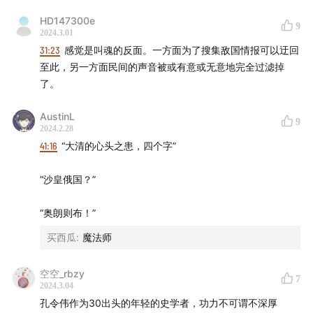
HD147300e
9
2024.3.01
31:23
感觉是叫魂的反面。一方面为了搜集敌国情报可以迂回
至此，另一方面民间的声音被或有意或无意地完全过滤掉
了。
AustinL
9
2024.2.28
41:16
“大清的心头之患，四个字”
“沙皇俄国？”
“奥朗则布！”
买西瓜
:
魔法师
空空_rbzy
7
2024.3.04
孔令伟作为30出头的年轻的史学者，功力不可谓不深厚