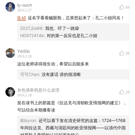
- 制作团队 -
ly-ouch
44
2024.2.27
12:43
这名字看着贼眼熟，总算想起来了：孔二小姐同名！
声音设计 hotair
2027_EsW6
:
我也、吓了一跳😄
节目统筹 禾放
HD972414b
:
对的第一反应也是孔二小姐
节目运营 小米粒
YetSio
39
2024.2.28
节目制作 hualun
这位老师讲得很生动，希望以后能多来
可可Chan
:
没有废话 讲的很清晰
logo设计 杨文骥
灰色滴寒鸦是什么道理
特别感谢 丁晋亮
29
2024.2.28
发在读书上的那篇是《拉达克与清朝欧亚情报网的建立》，
可以结合本期播客读
- 本节目由JustPod出品 © 2024 上海斛律网络科技有限
柏byron
:
还可以看下发在清史研究的这篇：1724—1768
公司 -
年间拉达克、西藏与清廷间的欧亚情报网——以清代中国
对莫卧儿帝国的认识起源为核心