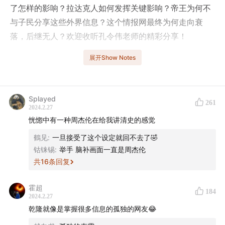
了怎样的影响？拉达克人如何发挥关键影响？帝王为何不
与子民分享这些外界信息？这个情报网最终为何走向衰
落，后继无人？欢迎收听孔令伟老师的精彩分享！
展开Show Notes
- 本期话题成员 -
孔令伟，哥伦比亚大学东亚系暨历史学系博士，“中研院”
Splayed
261
2024.2.27
史语所研究员
恍惚中有一种周杰伦在给我讲清史的感觉
程衍樑（微博@GrenadierGuard2）
鶴见
:
一旦接受了这个设定就回不去了🤣
钴铼锡
:
举手 脑补画面一直是周杰伦
共
16
条回复
- 时间轴 -
霍超
184
2024.2.27
02:39
“闭关锁国”还是眼观六路？清代帝王的情报网络概述
乾隆就像是掌握很多信息的孤独的网友😂
07:39
清初对耶稣会士的利用与控制