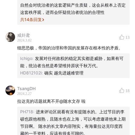
自然会对统治者的这套逻辑产生质疑，这会从根本上否定
这套秩序观，进而会怀疑统治者统治的合理性
共
14
条回复
咸卦鸢
13
2024.3.02
细思恐极，帝国的治理和帝国的发展存在根本性的矛盾。
Ichigo
:
发展对任何政权的稳定其实都是威胁，如果有可
能，统治者当然是希望维持原状千秋万代。
HD812102i
:
确实 越先进越难管理
TsangDH
18
2024.2.27
拉达克的话题就离不开@随水文存 啦
PH718
:
进来评论区就看有没有提随水的。上过节目的李
硕也跟他相熟，且随水也在上海，可以考虑邀请他来上期
节目啊。 随水的长文章内容翔实，有海量拉达克印度西
藏的一手资料，应该有很多可聊的。