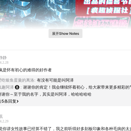
展开Show Notes
静静
4.2.28
疯是怀有初心的难得的好作者
本期简介
爱吃银鱼蛋羹的离洛
:
有没有可能是叫阿泽
疯趣阿泽
:
谢谢你的肯定！我会继续怀着初心，给大家带来更多精彩的
能向不法让步”，问题在于，谁是法？谁是不法？
谢谢你～至于我的名字，其实是叫阿泽，哈哈哈哈哈
共
5
条回复
0年8月8日，商丘市监狱里发生了一件极其诡异的事情，一位即将
突然浑身赤裸死在了监狱的浴室里，而老人入狱的原因更是匪夷
眠
的深入，一桩冤案浮出了水面。
4.2.29
觉你讲女性故事已经算不错了，我之前听得好多刻板印象和各种毛病的太