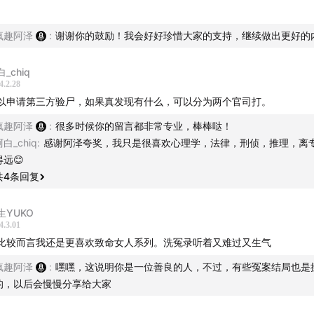
相关图片
疯趣阿泽
:
谢谢你的鼓励！我会好好珍惜大家的支持，继续做出更好的
_chiq
4.2.28
以申请第三方验尸，如果真发现有什么，可以分为两个官司打。
疯趣阿泽
:
很多时候你的留言都非常专业，棒棒哒！
白_chiq
:
感谢阿泽夸奖，我只是很喜欢心理学，法律，刑侦，推理，离
得远😊
共
4
条回复
生YUKO
4.3.01
比较而言我还是更喜欢致命女人系列。洗冤录听着又难过又生气
疯趣阿泽
:
嘿嘿，这说明你是一位善良的人，不过，有些冤案结局也是
的，以后会慢慢分享给大家