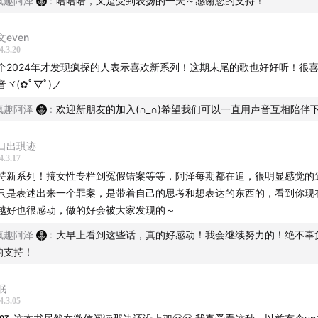
疯趣阿泽
:
哈哈哈，又是受到表扬的一天～感谢您的支持！
文even
4.3.20
个2024年才发现疯探的人表示喜欢新系列！这期末尾的歌也好好听！很
音ヾ(✿ﾟ▽ﾟ)ノ
疯趣阿泽
:
欢迎新朋友的加入(∩_∩)希望我们可以一直用声音互相陪伴
口出琪迹
4.3.17
持新系列！搞女性专栏到冤假错案等等，阿泽每期都在追，很明显感觉的
只是表述出来一个罪案，是带着自己的思考和想表达的东西的，看到你现
越好也很感动，做的好会被大家发现的～
疯趣阿泽
:
大早上看到这些话，真的好感动！我会继续努力的！绝不辜
的支持！
眠
4.3.05