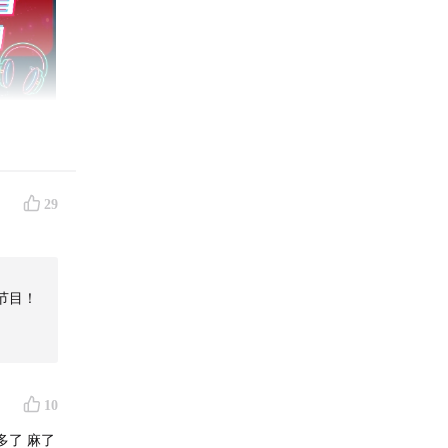
29
节目！
被释放的
所思，随
10
多了 麻了