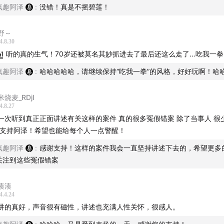
三大队》真实案件原型
疯趣阿泽
:
没错！真是不摇碧莲！
事：我当协警的日子（三）【结局】
野～
4.8.30
教科书式谋杀案
41
听的真的生气！70岁还被莫名其妙抓进去了最后还这么走了…吃我一拳
疯趣阿泽
:
哈哈哈哈哈，请继续保持“吃我一拳”的风格，好好玩啊！哈
音乐
米烧麦_RDjl
安和桥 - 原唱：宋冬野 翻唱：一只咸鱼
4.8.27
一次听到真正正面讲述有关这样的案件 真的很多冤假错案 除了当事人 很
你也（电影《第二十条》片尾曲） - 原唱：张碧晨 翻唱：晚晚
 支持阿泽！希望也能给每个人一点警醒！
疯趣阿泽
:
感谢支持！这样的案件我会一直坚持讲述下去的，希望更多
关注到这些冤假错案
湊湊
4.4.24
讲的真好，声音很有磁性，讲述也充满人性关怀，很感人。