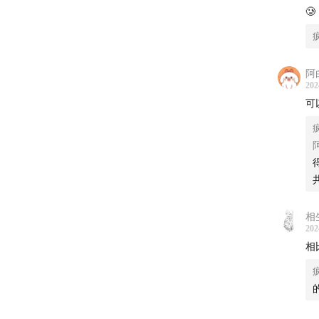
案件
🥲
阿白
202
可
阿
相
202
相