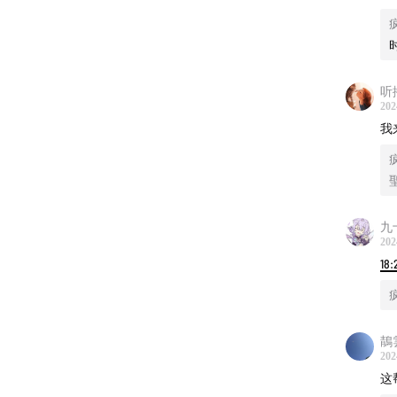
听
202
我
更多
致命女
九
反转！
202
18:
致命女
湖南！
鶄
202
山西！
这