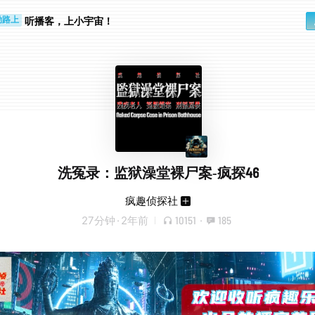
听播客，上小宇宙！
勤路上
睛好累
洗冤录：监狱澡堂裸尸案-疯探46
疯趣侦探社
27分钟
·
2年前
10151
·
185