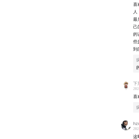
喜
人
最
己
的
些
到
下
202
喜
hz
202
这