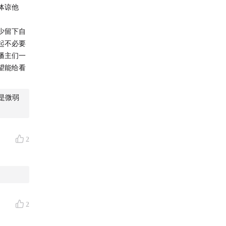
体谅他
少留下自
起不必要
播主们一
望能给看
是微弱
2
2