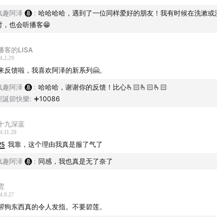
疯趣阿泽
:
哈哈哈哈，遇到了一位同样爱好的朋友！我有时候在洗漱或
时，也会听播客😁
播客的LISA
4.2.29
来反馈啦，我喜欢阿泽的新系列🤗。
精彩内容推荐
疯趣阿泽
:
哈哈哈，谢谢你的反馈！比心🫰🏻🫰🏻🫰🏻
聖誕節快樂
:
➕10086
人：退伍女兵反杀案
十九深蓝
疯狂杀手案中案
4.11.28
25
我靠，这个理由我真是服了气了
人：宾馆女裸尸冤案
疯趣阿泽
:
同感，我也真是无了奈了
嗜血少年杀人案
雲
4.9.27
活人喂熊大惨案
帮狗东西真的令人发指。不要碧莲。