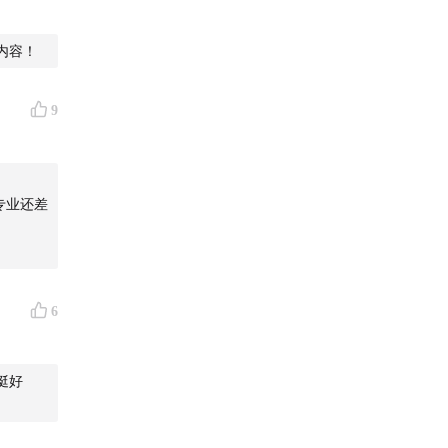
内容！
9
专业还差
6
挺好