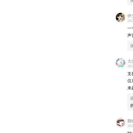
伊
202
一
声
大
202
支
仅
来
難
202