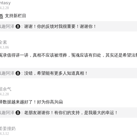
ntasy
4.2.28
15
支持新栏目
疯趣阿泽
:
谢谢！你的反馈对我很重要！谢谢你！
全素
4.3.06
冤录值得讲一讲，真相不应该被埋葬，冤魂应该有归处，其实还是希望法
。
疯趣阿泽
:
没错，希望能有更多人知道真相！
居余气
4.2.28
泽数据越来越好了！好为你高兴🤗
疯趣阿泽
:
老朋友谢谢你！有你们的支持，是我最大的幸运！
姜姜撞奶
4.3.12