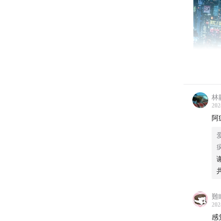
林
202
阿
“法不
202
老人，
難
着调查
202
感