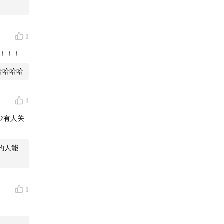
1
！！！
哈哈哈哈
1
少有人关
的晚安
的人能
1