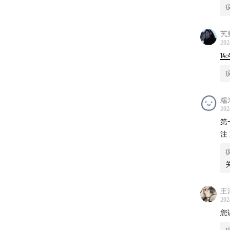
电影《
真实故
艽
202
邪门！
14:
本期
糯
片头曲
202
第
片尾曲
注
王
202
您