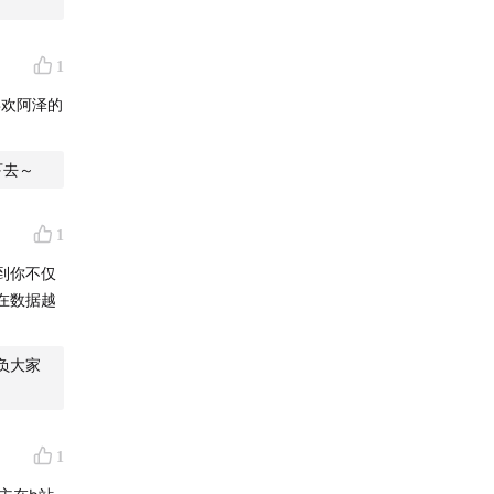
1
喜欢阿泽的
下去～
1
到你不仅
在数据越
负大家
1