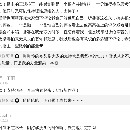
欢！播主的三观很正，能感觉到是一个很有共情能力，十分懂得换位思考
，但同时又可以保持理性思维的人，太棒了！
后听到阿泽拜托大家留下评论我也开始反思自己，听播客这么久，确实很
的评论。一个是懒，一个是怕自己的评论看上去像高高在上的评价或者引
误会和争端。播客在我无聊的时候一直陪伴着我，但是我却很少给辛苦的
反馈哪怕毫无意义的赞许和鼓励，我以后也会有意识的多多留下评论，希
的播主一些微弱的能量❤️
疯趣阿泽
:
谢谢你的夸奖😁大家的支持就是我坚持的动力！所以从来不
的能量，而是我的力量源泉！🫶🏻
周一下雨
4.3.02
欢！支持阿泽！卷王快卷起来，期待新作品！
疯趣阿泽
:
哈哈哈哈，没问题！卷起来～～～
uuzhh
4.2.29
时间不短不长，刚好够洗头的时候听，洗完也听完了😂