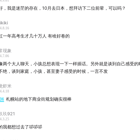
4.9.01
好，我是迷茫的存在，10月去日本，想拜访下二位前辈，可以吗？
ikiki
4.8.16
虹一年高考生才几十万人 有啥好卷的
常现象
4.7.06
像两个大人聊天，小孩总想表现一下一样插话。另外就是谈到自己感受的
不绝，谈到家庭，小孩，甚至妻子感受的时候，一言不发
龙虾米
4.4.18
:06
札幌站的地下商业街规划确实很棒
玖玖921
4.3.25
的我都想过去了🤣🤣🤣