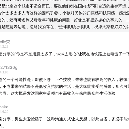
，即刻/公众号@范米索，微博：斜杠少女范米索
只是北京这个城市不适合而已，要说他们都在国内找不到合适的生存环境
估计太多太多人有这样的困惑了😂，小孩对民族的归属感和认同感，感觉
，即刻/公众号@海程
要的，还有考虑到父母老年和健康的问题，好像是有挺多操心的事儿的…
也是随意表达啦，忽略我的存在，想到哪儿说到哪儿，祝愿大家都好好的
，即刻/公众号@白一喵
1329961@qq.com
cile荣
4.3.22
播分享的“你是不是用脑太多了，试试去用心”让我在地铁路上被电击了一
空无一物】
271336g
4.3.03
卷的一个可能性是：即使不卷，上个技校，未来也能有较高的收入，较体
群加入：记得添加米索微信：misso1305（备注听友）
，不卷带来的结果不是低收入拮据的生活，是大家能接受的后果，那么可
么卷。这大概是发达国家中蓝领也有高收入带来的民众的生活体验
稿合集：「空无一物」播客文字稿合集（微信+飞书）
nake
4.6.29
一物」播客文字合集
谢分享，男生太爱抢话了，这种沟通方式让人反感，以此自省，务必不能
人。
一物」收听地址：[喜马拉雅](