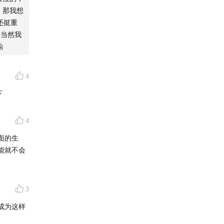
，那我想
还挺重
…当然我

4
下
4
面的生
能就不会
3
成为这样