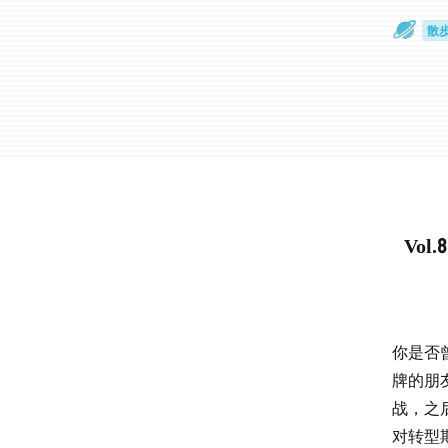
散
通
Vo
你是否
牌的朋
战，之
对转型