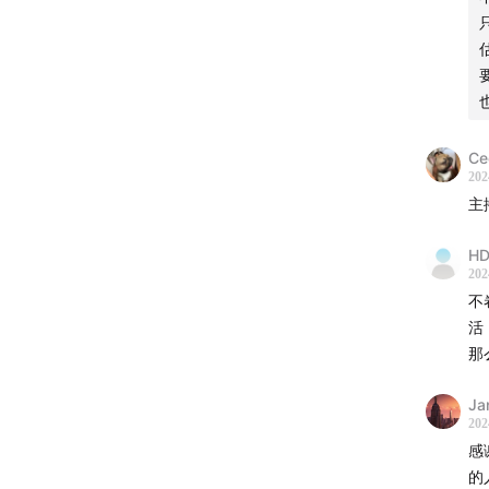
范米索
唐海程
白一喵
商务：41
Ce
202
主
【关于
HD
202
不
听众社
活
那
往期文
Ja
202
「空无
感
的
「空无