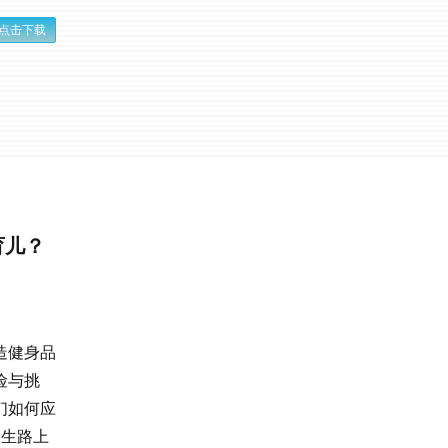
点击下载
育儿？
造健身品
险与挑
们如何应
人生路上