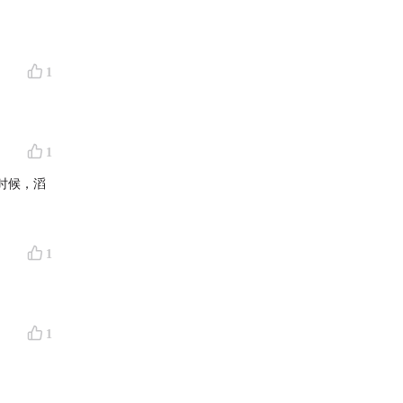
1
1
时候，滔
1
1