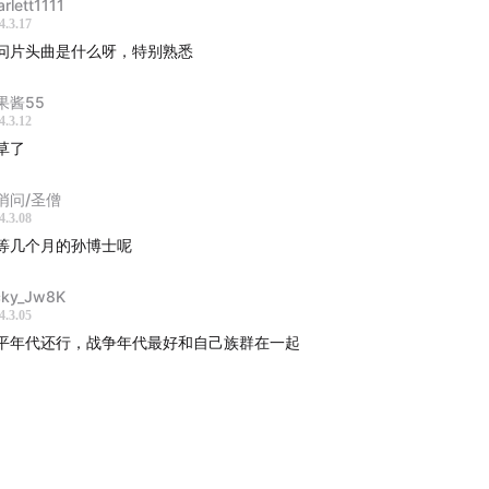
arlett1111
4.3.17
问片头曲是什么呀，特别熟悉
果酱55
4.3.12
草了
悄问/圣僧
4.3.08
等几个月的孙博士呢
cky_Jw8K
4.3.05
平年代还行，战争年代最好和自己族群在一起