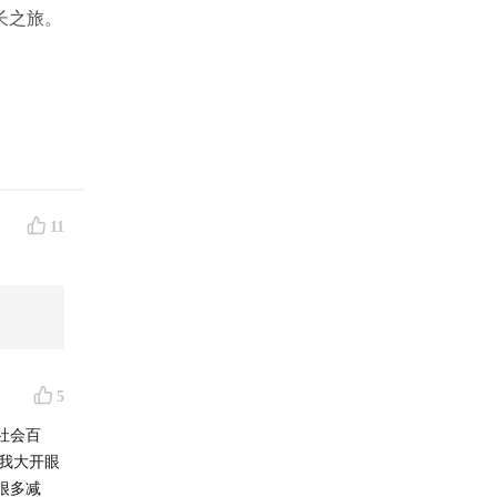
长之旅。
11
5
社会百
我大开眼
很多减