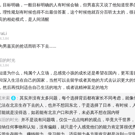
，目标明确，一般目标明确的人有时候会轴，但男嘉宾又说了他知道世界
:北海道的公园天堂：让孩子在自然中成长的绝佳选择！
，理性规划有时候也得不出最佳答案，这个时候他就百分百听太太的，很
宾的相处模式，是人间清醒
:日本教育环境与身份认同的差异
raLi
:自然与城市的交融：环境中感受舒适与治愈
4.3.04
为男嘉宾的抢话而听不下去……
:突破常规，追寻真实生活感受。
旧的时光
4.3.04
:母亲的角色转变：社会支持与个人选择的平衡
知道为什么，纯属个人立场，总感觉小孩的成长还是希望在国内，更耳濡
和深入生活在自己的国家，当然可以去留学或者其他的方式去认识更大的
，然后再找到适合自己生活的地方，或者说精神富足的地方
：
tingwu.aliyun.com
《1121》
范米索
:
其实并没有太多问题，每个选择背后都有家长不同考虑，就像
无法在北京生存下去的人，也并不想回东北，于是选择了日本，有时候，
主播】
可能就是没得选，如若能有北京户口和房子，未必真不想在国内呀
陈旧的时光
:
并不是说有问题哦，仅仅一点点纯粹的观点，毕竟大千世界，
接纳任何事物和认知，没有偏颇，就只是个人感觉他们的能力肯定算很优
不管生存能力，赚钱能力，学习能力，适应能力各方面肯定都是达到一定