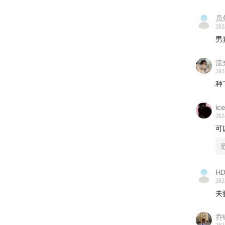
员
www.xi
202
男
) | 小
流
> 如果
202
种
ic
202
可
HD
202
夫
乔