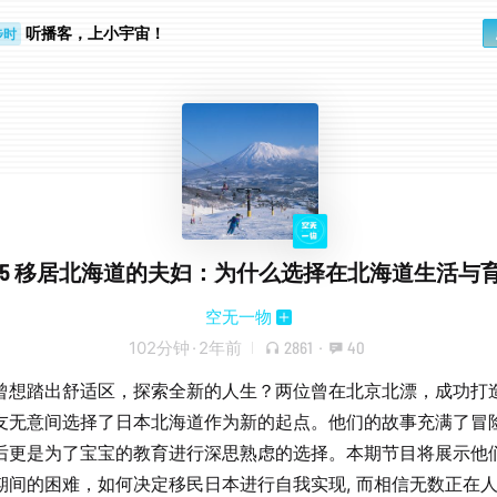
听播客，上小宇宙！
步时
勤路上
l.85 移居北海道的夫妇：为什么选择在北海道生活与
空无一物
102分钟
·
2年前
2861
·
40
曾想踏出舒适区，探索全新的人生？两位曾在北京北漂，成功打
友无意间选择了日本北海道作为新的起点。他们的故事充满了冒
后更是为了宝宝的教育进行深思熟虑的选择。本期节目将展示他
期间的困难，如何决定移民日本进行自我实现, 而相信无数正在