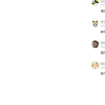
sc
202
请
苹
202
种
悄
202
我
Ri
202
和