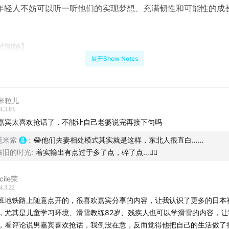
年轻人不妨可以听一听他们的实现梦想、充满韧性和可能性的成
时间轴】
展开Show Notes
:北京健身房的创业梦想：冉然与超哥的出国计划
:选择日本，为了更舒适的生活环境和文化认同感
米粒儿
4.3.03
4
:平衡两边：如何处理移居日本后的工作与家庭问题？
嘉宾太喜欢抢话了，不能让自己老婆说完再接下句吗
范米索
:
😂他们夫妻相处模式其实就是这样，东北人很直白……
2
:北海道华裔创业者的挑战与抉择：追寻生活底线的奋斗之路
陈旧的时光
:
着实输出有点过于多了点，碎了点…😵‍💫
8
:信任与理性：在复杂世界中做出选择的微妙平衡
cile荣
4.3.22
8
:北海道的魅力：自然、历史与现代城市规划的奇妙结合
班地铁路上随意点开的，很喜欢嘉宾分享的内容，让我认识了更多的日本
，尤其是儿童学习环境、滑雪教练82岁、残疾人也可以学滑雪的内容，让
:孩子的教育：在北海道成长的华人家长的思考与计划
，看评论说男嘉宾喜欢抢话，我倒没在意，反而觉得他把自己的生活做了