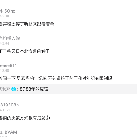
外_5Ohc
malaya.com
4.5.30
嘉宾嘴太碎了听起来跟着着急
宇宙 | QQ音乐 | 网易云音乐 | Apple Podcast
光拘捕入罐
你喜欢我们，记得在 Apple Podcast 给我们好评哦！
4.3.04
下了移民日本北海道的种子
eeeee911
4.3.08
以问一下 男嘉宾的年纪嘛 不知道护工的工作对年纪有限制吗
范米索
:
87.88年的应该
819308n
4.11.20
妻俩的决策方式很有启发👍
锋_BVAM