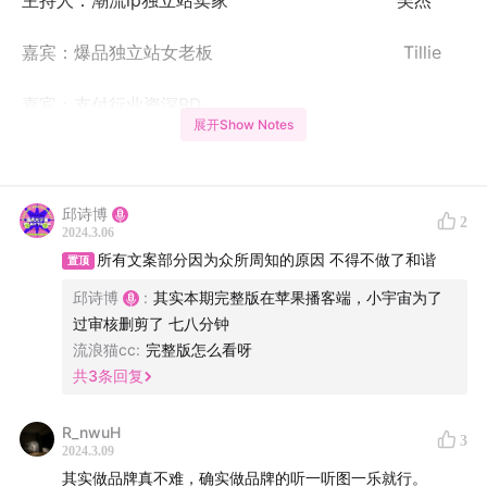
主持人：潮流ip独立站卖家 吴杰
嘉宾：爆品独立站女老板 Tillie
嘉宾：支付行业资深BD
展开Show Notes
Playlist：新造的人——(《周处除三害》电影原声合唱版
播客主理人/邱诗博
邱诗博
2
2024.3.06
文案支持/ 樊夏青
所有文案部分因为众所周知的原因 不得不做了和谐
置顶
邱诗博
:
其实本期完整版在苹果播客端，小宇宙为了
推广支持/跨境都知道导航
过审核删剪了 七八分钟
流浪猫cc
:
完整版怎么看呀
14:00
96年女老板Tillie创业经历
共
3
条回复
27:00
跑粉的业务逻辑和流程
R_nwuH
3
2024.3.09
31:00
关于Tillie的创业基因
其实做品牌真不难，确实做品牌的听一听图一乐就行。