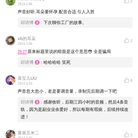
2
2024.3.06
声音好听.耳朵要怀孕.配音合适.引人入胜
邱诗博
:
下次聊你工厂的故事。
xb的耳朵
2
2024.3.06
39:27
原来标题里说的暗面是这个意思😳 全是骗局
邱诗博
:
哈哈哈哈 笑死
喜宝儿UU
0
2024.4.16
声音忽大忽小，老是要调音量，录制完后期调一下吧
邱诗博
:
感谢收听，后期三四小时的音频，然后4条音
轨，因为是副业业余爱好，所以每期有瑕疵，后续持续改
进！
翼展五米二
2