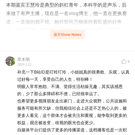
本期嘉宾王慧玲是典型的斜杠青年，本科学的是声乐，后
来做了有声主播，现在是一名vlog博主，他一直在更换赛
道，一直做的都不错。她对世间万物保持着旺盛的好奇
心，她测盲道，逛商场，去咖啡馆，去动物园，去手作
展开Show Notes
店……一路上免不了跌跌撞撞，大家觉得她在冒险，她说
自己的人生必须亲自体验！
草木萌
4
-话题成员-
2024.3.21
主持人|小武
补充一下B站ID是叮铃玎玲，小姐姐真的很勇敢、乐观，认真
过好每一天，享受自己的人生，特别棒！
嘉 宾|何川 王慧玲
明眼人常常抱怨、不满、觉得生活枯燥无趣，其实该感恩
的，少了那么多障碍和不便，已经很幸运了。
-创作团队-
也希望更多视障朋友走出家门，走进大众视野，公共设施和
策划|小武
服务可能有所欠缺，但我相信社会上还是不乏热心人的，被
监制|仙彤
更多人看见，这个群体才会被关注和重视，能争取到更多的
后期|华健
权益，观念被改变，歧视的眼光也会更少。
自媒体平台们提供了更多的传播渠道，这档播客也是一次积
编辑|小武