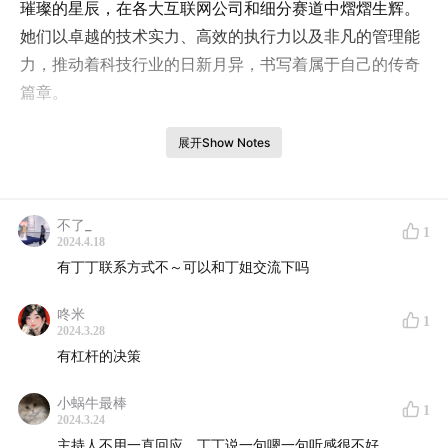
璀璨的星辰，在各大互联网公司和细分赛道中熠熠生辉。
她们以卓越的技术实力、高效的执行力以及非凡的管理能
力，推动着科技行业的日新月异，书写着属于自己的传奇
篇章。
然而，女性身份也为她们带来了一系列潜在的挑战和难
展开Show Notes
题，家庭与生育的牵挂、科技参与机会的稀缺、社会性别
角色的固化印象等，这些都如同无形的枷锁，束缚着她们
追求梦想的翅膀。如何提升女性在科技领域的参与度、主
不了_
1
2024.4.18
动性和话语权？如何释放她们在探索前沿科技行业的无限
有丁丁联系方式不～可以和丁姐交流下吗
潜能？这些问题不仅关乎女性的成长与发展，更是科技行
业本身突破与革新的关键所在。
咚米
1
2024.3.28
本期我们邀请了原腾讯微信搜索产品经理，现任月之暗面
有杠杆的决策
Moonshot AI产品经理——丁丁。在AI这个充满无限可能
小蜗牛最棒
与变革的行业中，丁丁以她的坚韧和智慧，在自我成长与
1
2024.3.24
迭代的道路上勇往直前，不断挑战自我，超越极限。她用
主持人不用一直回应，丁丁说一句嗯一句听感很不好