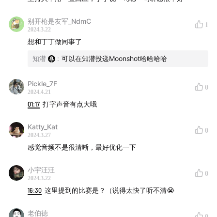
自己的实际行动，向我们展示女性在科技领域中如何释放
别开枪是友军_NdmC
巨大能量场，以卓越的技术实力与领导力，引领着AI行业
1
2024.3.22
的新潮流。
想和丁丁做同事了
知潜
:
可以在知潜投递Moonshot哈哈哈哈
【主持】
Crystal：北大本硕，曾在字节、小红书、快手、滴滴实
Pickle_7F
0
2024.4.21
习，从大厂到创业公司的践行者，在创业公司对接150+高
01:17
打字声音有点大哦
潜创业公司CEO和HR。
Katty_Kat
0
【嘉宾】
2024.3.27
感觉音频不是很清晰，最好优化一下
丁丁：前微信搜索、美团平台产品经理，现月之暗面AI产
品经理。
小宇汪汪
0
2024.3.22
16:30
这里提到的比赛是？（说得太快了听不清😭
【时间线】
老伯德
1:52
0