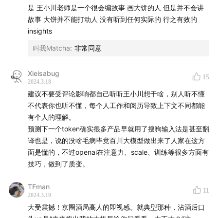
是 王小川老师是一个很会编故事 画大饼的人 但是并不会讲
不出来车
故事 大饼并不能打动人 没有听到任何实际的 行之有效的
51:40
百川为什么既做to C又做to B？什么to B是做的、
insights
什么是不做的？
叫我Matcha
:
非常同意
53:05
什么是百川能做OpenAI不能做的？什么是百川能
做的国内巨头不能做的？
Xieisabug
56:12
搜狗的经验对大模型创业的帮助、和它的不同，
15
2024.3.18
搜索是包袱吗？
建议不要受评论影响都自己听听王小川想干啥，别人听不懂
58:18
曾经在百度的阴影下、搜狗的绝境中如何突围
不代表你也听不懂，每个人工作和阅历导致上下文不同都能
有个人的理解。
（我们2011年遗憾错过了推荐）
预测下一个token确实很多产品早就用了搜狗输入法是甚至翻
01:00:55
被边缘化的经历与对个人的影响
译也是，说的没啥毛病毕竟百川大模型做出来了人家在这方
01:03:18
低估技术和仰望技术都是不好的状态
面是懂的，不过openai在注意力、scale、训练等很多方面有
01:04:15
对2024年、2025年的预期：技术和瓶颈
技巧，做到了质变。
01:06:15
集中回应朱啸虎的n条质疑
01:16:16
技术同事想做Sora，被我摁死在这了
TFman
11
2024.3.19
01:19:56
今年过完年，我放下了焦虑、摆脱了一味跟随
大受震撼！京圈酒局高人的即视感。就典型那种，沾酒后口
GPT的惯性