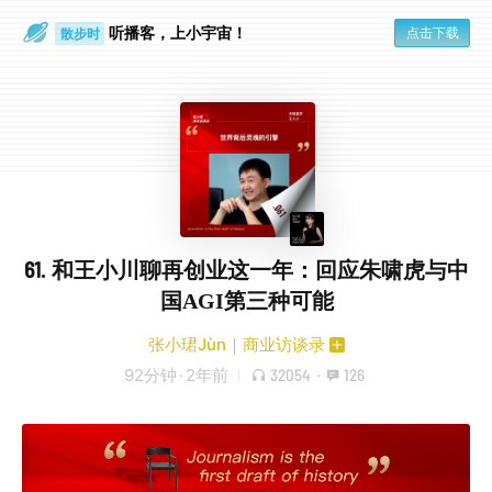
散步时
听播客，上小宇宙！
通勤路上
点击下载
61. 和王小川聊再创业这一年：回应朱啸虎与中
国AGI第三种可能
张小珺Jùn｜商业访谈录
92分钟
·
2年前
32054
·
126