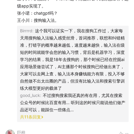
级app实现了。
张小珺：chatgpt吗？
王小川：搜狗输入法。
Birrrrd
:
这个我可以证实一下，我在搜狗工作过，大家每
天用搜狗输入法输入感受丝滑，首词推荐，联想和纠错精
准，打错字的概率越来越低，速度越来越快，输入法在级
短的时间就能学会您的输入习惯，背后是机器学习，深度
学习的结果，我是18年去搜狗的，那个时候已经在挖掘ai
应用场景做尝试了，AI主播那个时候搜狗已经做出来了，
大家可以去网上查，输入法本身赚钱能力有限，投入不够
自然做不出太出圈的产品，但没有比输入法和搜索引擎训
我的播客节目在
腾讯新闻首发
，大家可以前往关注哦，
练大模型更好的载体了
这样可以第一时间获取节目信息和更多新闻资讯：）
good_luck
:
不过搜狗搜索我还真的有在用，尤其在搜索
公众号的时候比百度有用… 听到这的时候只能说他们做产
品还可以，能踩住一些痛点…
共
11
条回复
巨梓