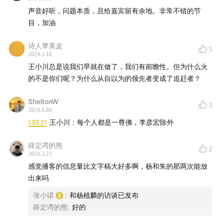
声音好听，问题本质，且给嘉宾留有余地。非常不错的节
目，加油
诗人苹果皮
5
2024.3.18
王小川总是说我们早就在做了，我们有前瞻性。但为什么火
的不是你们呢？为什么从自以为的领先者变成了追赶者？
SheltonW
3
2024.4.06
1:03:21
王小川：每个人都是一尊佛，李彦宏除外
薛定谔的熊
2
2024.3.23
感觉播客的信息量比文字稿大好多啊，杨和朱的那两次能放
出来吗
张小珺
:
和杨植麟的访谈已发布
薛定谔的熊
:
好的