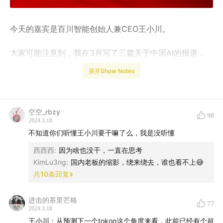
今天的嘉宾是百川智能创始人兼CEO王小川。
大家可能注意到，我在3月写了三篇关于中国AI的报道，
合称
《2024 AI 三部曲》
。在前两篇发布后，以杨植麟为
展开Show Notes
代表的理想主义“技术信仰派”和以朱啸虎为代表的现实主
义“市场信仰派”，双方观点引发广泛关注。而且，朱啸虎
在报道中三次点名王小川和百川智能。
空空_rbzy
98
2024.3.18
几天以后，王小川接受了访谈。他试图阐释在技术和市
不知道你们听懂王小川要干嘛了么，我是没听懂
场、理想和现实之外，中国AGI还有第三种可能性。
西西西
:
因为啥也没干，一直在思考
KimLu3ng
:
国内老板的缩影，绕来绕去，谁也看不上😅
共
10
条回复
进击的茶里芒格
77
2024.3.18
王小川：从预测下一个tokon这个角度来看，此前已经有个超