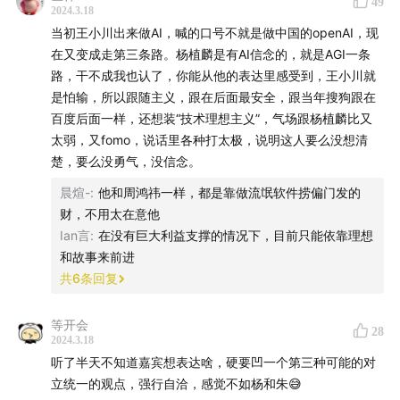
49
2024.3.18
02:00
对《朱啸虎讲了一个中国现实主义AIGC故事》的
当初王小川出来做AI，喊的口号不就是做中国的openAI，现
读后感
在又变成走第三条路。杨植麟是有AI信念的，就是AGI一条
04:15
我代表中国AGI的第三种声音：“理想上慢一步，
路，干不成我也认了，你能从他的表达里感受到，王小川就
落地上快三步”
是怕输，所以跟随主义，跟在后面最安全，跟当年搜狗跟在
07:52
朱啸虎谈应用、应用，杨植麟谈技术、技术，我
百度后面一样，还想装“技术理想主义”，气场跟杨植麟比又
太弱，又fomo，说话里各种打太极，说明这人要么没想清
要谈的是TPF（Technology-Problem Fit，技术与行业
楚，要么没勇气，没信念。
现存问题相契合）
10:01
我认为AGI的应用是在造人，是一种类人的新物种
晨煊-
:
他和周鸿祎一样，都是靠做流氓软件捞偏门发的
财，不用太在意他
11:02
从2023年4月再创业百川智能的前因与思考（我想
Ian言
:
在没有巨大利益支撑的情况下，目前只能依靠理想
对生命做建模）
和故事来前进
19:00
我有洁癖，不想在淘宝买账号，要用自己的账号和
共
6
条回复
IP去访问ChatGPT
26:40
怎么看朱啸虎说：“你说这些创业公司有啥优势，
等开会
28
2024.3.18
有啥条件去做大模型？百川发布了给游戏的NPC，你有
听了半天不知道嘉宾想表达啥，硬要凹一个第三种可能的对
啥数据去训练游戏的NPC。大厂有大把、大把数据。我
立统一的观点，强行自洽，感觉不如杨和朱😅
让一个公司去体验了一下，没看出任何区别。”