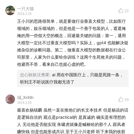
27:56
我想构建的三座模型大楼、三个世界（娱乐、医
一只大猫
22
疗、创造）
2024.3.19
王小川的思路很简单，就是要做行业垂直大模型，比如医疗
32:21
我和朱啸虎在深创投活动上的见面聊天，他挺真
领域的，娱乐领域的，但是他是一个善于包装的人，遮遮掩
实的
掩的用一些假大空的概念，回避最关键的问题：第一，通用
35:13
发完第一版模型后去了一趟美国，提升了语言体
大模型一定比不过垂直大模型吗？实际上，gpt4 也能解决疑
系
难杂症的诊断问题。第二，做垂直大模型的数据都在行业公
38:56
你怎么看之前外界总把你和王慧文（光年之外创
司那里，人家为什么要给你训练？这两个生死攸关的问题，
他避而不答，看来自己也挺心虚的吧。
始人）放在一起比较？
43:19
过去一年多少次遇到过朱啸虎这样的投资人，他们
忠心耿耿汉弗莱
:
ai 用在中国医疗上，只能是死路一条，
可能拍着你的肩说，不是我跟你的关系不好，但是我就
听到王不听说医疗我都无语了
是不能投你？
城_XnNh
44:05
要投入成本追赶GPT-4吗？医生是一个“顶天立地”
19
2024.3.18
的场景
最喜欢杨镇麟 虽然一直在推他们的长文本技术 但是杨说的话
46:53
百川智能的团队建设（240人+，为什么搜狗在浏
是逻辑自洽的 观点是practical的 是真诚的 确实是有理想的
览器、搜索不是第一，在大模型能干到第一？）
人 无论他是否能实现 朱啸虎就像是喊梭哈的那个人 跟风者
47:49
蔚来创始人兼CEO李斌四五年前就预言，苹果造
赚快钱 但是也能形成共识 至于王小川老师 听下来我的收获