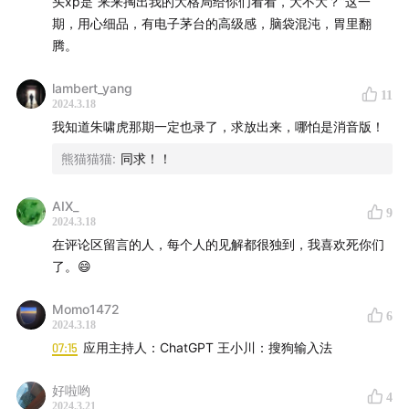
头xp是“来来掏出我的大格局给你们看看，大不大？”这一
期，用心细品，有电子茅台的高级感，脑袋混沌，胃里翻
腾。
lambert_yang
11
2024.3.18
我知道朱啸虎那期一定也录了，求放出来，哪怕是消音版！
《2024 AI 三部曲》合集：
熊猫猫猫
:
同求！！
《对话月之暗面杨植麟：向延绵而未知的雪山前进》
AIX_
9
《朱啸虎讲了一个中国现实主义AIGC故事》
2024.3.18
在评论区留言的人，每个人的见解都很独到，我喜欢死你们
了。😄
《王小川想提出中国AGI第三种可能性》
Momo1472
【更多信息】
6
2024.3.18
07:15
应用主持人：ChatGPT 王小川：搜狗输入法
联络我们：微博
@张小珺-Benita
好啦哟
4
更多信息欢迎关注公众号：张小珺
2024.3.21