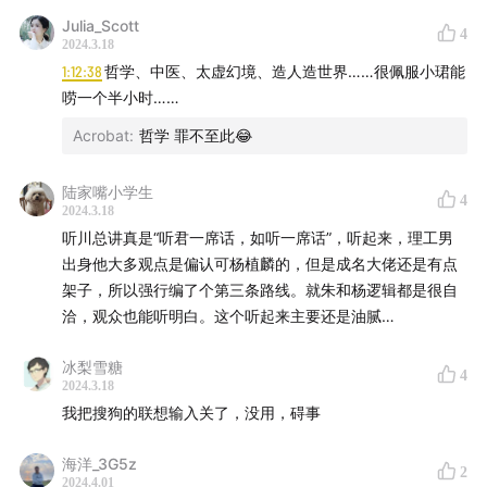
Julia_Scott
4
2024.3.18
1:12:38
哲学、中医、太虚幻境、造人造世界……很佩服小珺能
唠一个半小时……
Acrobat
:
哲学 罪不至此😂
陆家嘴小学生
4
2024.3.18
听川总讲真是“听君一席话，如听一席话”，听起来，理工男
出身他大多观点是偏认可杨植麟的，但是成名大佬还是有点
架子，所以强行编了个第三条路线。就朱和杨逻辑都是很自
洽，观众也能听明白。这个听起来主要还是油腻…
冰梨雪糖
4
2024.3.18
我把搜狗的联想输入关了，没用，碍事
海洋_3G5z
2
2024.4.01