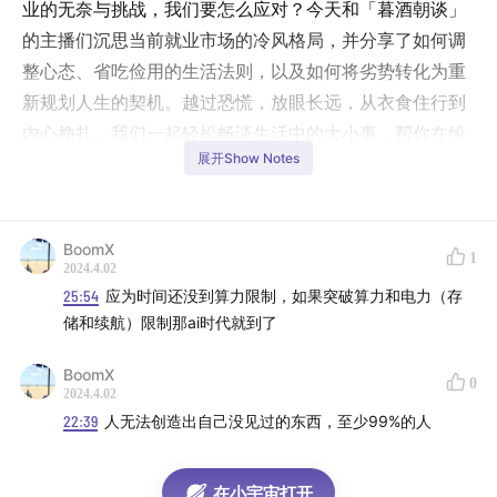
业的无奈与挑战，我们要怎么应对？今天和「暮酒朝谈」
的主播们沉思当前就业市场的冷风格局，并分享了如何调
整心态、省吃俭用的生活法则，以及如何将劣势转化为重
新规划人生的契机。越过恐慌，放眼长远，从衣食住行到
内心挣扎，我们一起轻松畅谈生活中的大小事，帮你在纷
展开Show Notes
扰不安的每一天中找到坚持与希望！#遇挑战，共成长。
欢迎继续与我们探索更多人生百味。
BoomX
1
2024.4.02
「时间线」
25:54
应为时间还没到算力限制，如果突破算力和电力（存
储和续航）限制那ai时代就到了
02:10
个人变化与大环境：疫情下的股市与制造业挑战
BoomX
0
06:17
AI取代真实发生在哪些行业？现状与未来展望
2024.4.02
22:39
人无法创造出自己没见过的东西，至少99%的人
12:41
GPT与开发：谁来帮助你解决问题？
19:00
裁员背后的考量：经济环境、公司利润和股东回报
在小宇宙打开