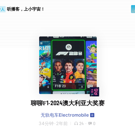
听播客，上小宇宙！
个人
行路上
聊聊F1-2024澳大利亚大奖赛
无轨电车Electromobile
34分钟
·
2年前
24
·
0