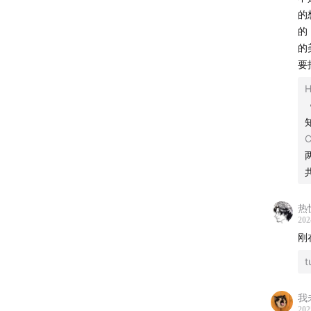
的
的
的
要
H
热忱
202
刚
t
我
202