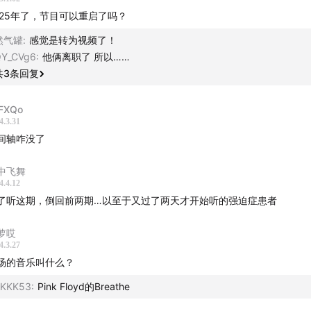
025年了，节目可以重启了吗？
然气罐
:
感觉是转为视频了！
Y_CVg6
:
他俩离职了 所以……
共
3
条回复
FXQo
4.3.31
间轴咋没了
中飞舞
4.4.12
了听这期，倒回前两期…以至于又过了两天才开始听的强迫症患者
萝哎
4.3.27
场的音乐叫什么？
KKK53
:
Pink Floyd的Breathe