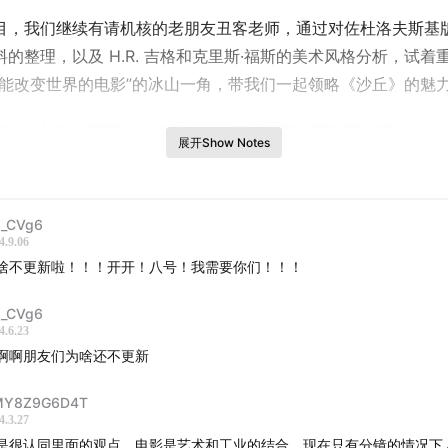
目，我们继续有请机核的老朋友丑客老师，通过对佐杜洛夫斯基
料的整理，以及 H.R. 吉格和克里斯·福斯的美术风格分析，试着
可能改变世界的电影”的冰山一角，带我们一起领略《沙丘》的魅
顾：
佐杜洛夫斯基的《沙丘》，一段永远无法再复现的历史
展开Show Notes
师的“沙丘重建计划”
_CVg6
4.9.06
啥不更新啦！！！开开！八号！我需要你们！！！
_CVg6
4.6.23
啊啊朋友们为啥还不更新
MY8Z9G6D4T
4.3.27
是很认同里面的观点，电影是艺术和工业的结合，现在只有分镜的情况下