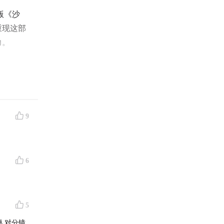
版《沙
重现这部
力。
9
6
5
人对分镜