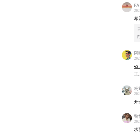
FA
202
希
F
阿
202
42:
工
杨
202
开
警
202
求