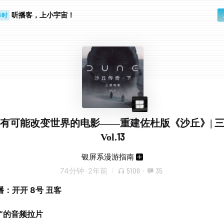
听播客，上小宇宙！
步时
勤路上
有可能改变世界的电影——重建佐杜版《沙丘》| 
Vol.13
银屏系漫游指南
74分钟
·
2年前
5106
·
35
：开开 8号 丑客
在”的音频拉片