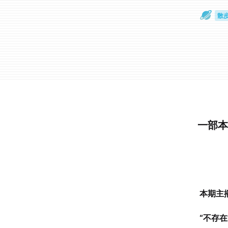
散
通
一部本
本期主播
“不存