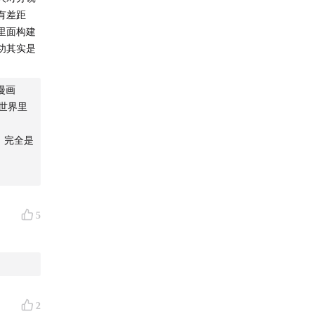
有差距
里面构建
功其实是
漫画
世界里
，完全是
5
2