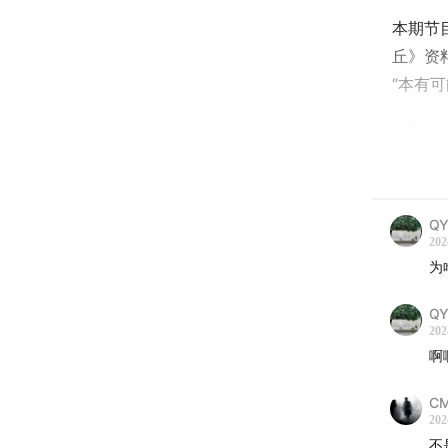
本期节
丘》资
“本有
上期回
丑客老
QY
202
为
QY
202
啊
C
202
不