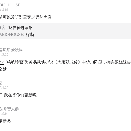
BIOHOUSE
4.4.01
望可以常听到丑客老师的声音
丑客
:
我在多铆蒸钢
ABIOHOUSE
:
好嘞
喀琉斯爱洗脚
4.3.27
37
“慈航静斋”为黄易武侠小说《大唐双龙传》中势力阵型，确实跟姐妹
之妙
勐-
5.4.25
开 我在等你们更新呢
惕降智人群
4.9.04
更新🥹