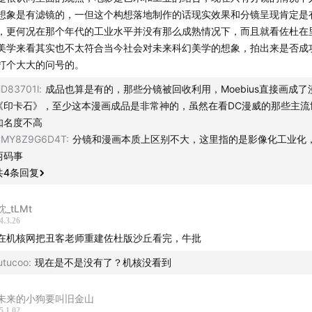
想象是有滤镜的，一但这个构想落地制作的话现实效果和分镜呈现肯定是
，更何况在那个年代的工业水平并没有那么成熟情况下，而且就看佐杜在
美学来看其实也不太符合当今社会对未来科幻美学的想象，拍出来是否成
打个大大的问号的。
D83701l
:
成品也算是有的，那些分镜被回收利用，Moebius直接画成了
《印卡石》，至少这本漫画成品是非常神的，虽然在看DC漫威的那些主流
知名度不高
CMY8Z9G6D4T
:
分镜和漫画本质上区别不大，这里指的是影像化工业化
两码事
共
4
条回复
_tLMt
4.3.26
在机核网把丑客老师重建佐杜版沙丘看完，牛批
utucoo
:
现在是不是没有了？机核没看到
未来的小狗要叫旧金山
5.1.02