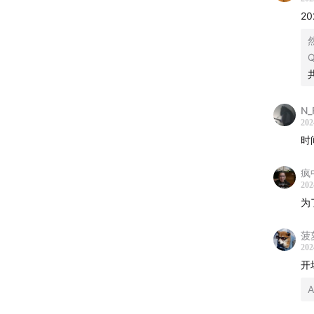
2
Q
N_
202
时
疯
202
为
菠
202
开
A