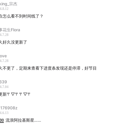
king_宗杰
4.8.12
在怎么看不到时间线了？
事花生Flora
4.7.28
久好久没更新了
ove
4.7.28
久不更了，定期来查看下进度条发现还是停滞，好节目
339
4.7.04
更新〒▽〒〒▽〒
176908z
4.6.13
:00
流浪阿拉基斯星……