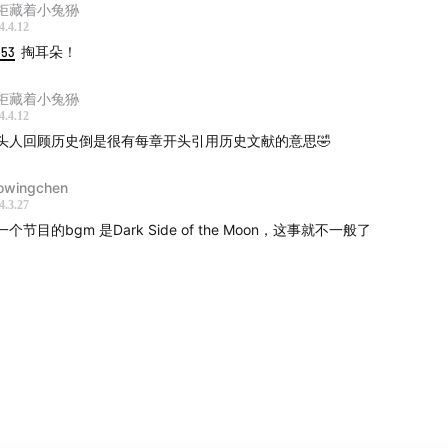
柜藏着小兔狲
4.4.12
1:53
掏耳朵！
柜藏着小兔狲
4.4.12
头人回顾历史倒是很有每章开头引用历史文献的意思🤣
owingchen
4.3.27
一个节目的bgm 是Dark Side of the Moon，这事就不一般了