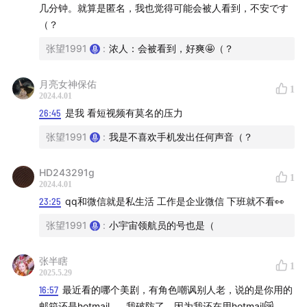
几分钟。就算是匿名，我也觉得可能会被人看到，不安です
（？
31:33
AI数字人：是未来的福音还是潘多拉的魔盒？
张望1991
:
浓人：会被看到，好爽🤩（？
月亮女神保佑
1
2024.4.01
26:45
是我 看短视频有莫名的压力
张望1991
:
我是不喜欢手机发出任何声音（？
HD243291g
1
2024.4.01
23:25
qq和微信就是私生活 工作是企业微信 下班就不看👀
张望1991
:
小宇宙领航员的号也是（
张半瞎
1
2025.5.29
16:57
最近看的哪个美剧，有角色嘲讽别人老，说的是你用的
邮箱还是hotmail……我破防了，因为我还在用hotmail😿