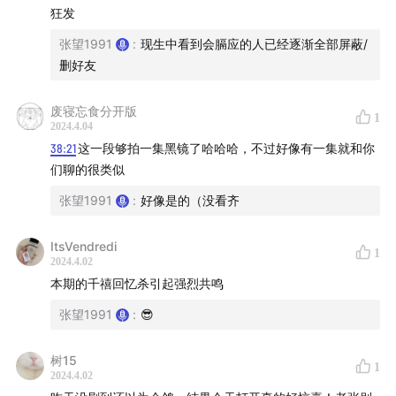
狂发
张望1991
:
现生中看到会膈应的人已经逐渐全部屏蔽/
删好友
废寝忘食分开版
1
2024.4.04
38:21
这一段够拍一集黑镜了哈哈哈，不过好像有一集就和你
们聊的很类似
张望1991
:
好像是的（没看齐
早期文青最爱的聊天软件MSN，已在2014年被微软并入
ItsVendredi
1
2024.4.02
到另一个现在已经糊掉的聊天办公软件Skype
本期的千禧回忆杀引起强烈共鸣
关于微信消息发错群而产生的惨剧可以参考
社会性死亡小
张望1991
:
😎
组
树15
1
2024.4.02
25:12
为了对抗数据泄露和网络暴力，网友们选择变成