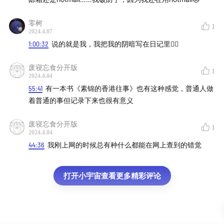
零树
1
2024.4.07
1:00:32
说的就是我，我把我的阴暗写在日记里✍🏻
废寝忘食分开版
1
2024.4.04
55:41
有一本书《素锦的香港往事》也有这种感觉，普通人做
着普通的事但记录下来也很有意义
废寝忘食分开版
1
2024.4.04
44:36
我刚上网的时候总有种什么都能在网上查到的错觉
打开小宇宙查看更多精彩评论
正方：使用数字人技术可以和逝去的亲人“对话”（图源：
公众号“福心云”）