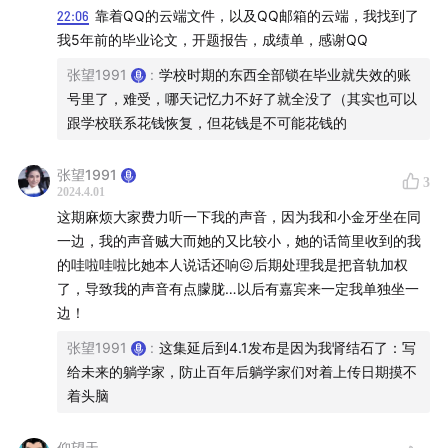
22:06
靠着QQ的云端文件，以及QQ邮箱的云端，我找到了
我5年前的毕业论文，开题报告，成绩单，感谢QQ
张望1991
:
学校时期的东西全部锁在毕业就失效的账
号里了，难受，哪天记忆力不好了就全没了（其实也可以
跟学校联系花钱恢复，但花钱是不可能花钱的
张望1991
3
2024.4.01
这期麻烦大家费力听一下我的声音，因为我和小金牙坐在同
一边，我的声音贼大而她的又比较小，她的话筒里收到的我
的哇啦哇啦比她本人说话还响😖后期处理我是把音轨加权
经典论坛模版之一Discuz!
了，导致我的声音有点朦胧…以后有嘉宾来一定我单独坐一
边！
09:57
早期网游的页面可能很简陋，但玩家的想象力是无
限的
张望1991
:
这集延后到4.1发布是因为我肾结石了：写
给未来的躺学家，防止百年后躺学家们对着上传日期摸不
着头脑
仰望天