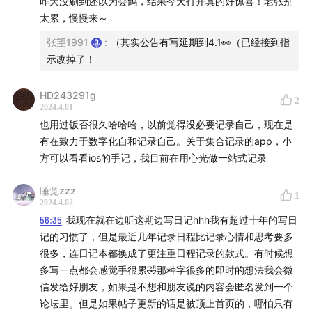
昨天没刷到还以为会鸽，结果今天打开真的好惊喜！老张别
“momo”
太累，慢慢来～
张望1991
:
（其实公告有写延期到4.1👀（已经接到指
示改掉了！
HD243291g
2
2024.4.01
也用过饭否很久哈哈哈，以前觉得没必要记录自己，现在是
有在致力于数字化自和记录自己。关于集合记录的app，小
方可以看看ios的手记，我目前在用心光做一站式记录
睡觉zzz
1
2024.4.02
56:35
我现在就在边听这期边写日记hhh我有超过十年的写日
记的习惯了，但是最近几年记录日程比记录心情和思考要多
很多，连日记本都换成了更注重日程记录的款式。有时候想
多写一点都会感觉手很累🤣那种字很多的即时的想法我会微
微信登陆的默认可选形象其实还有阿白、哄哄、欢乐马、
信发给好朋友，如果是不想和朋友说的内容会匿名发到一个
神经蛙。但只有momo被网友们选中为自己的匿名代言
论坛里。但是如果帖子更新的话是被顶上首页的，哪怕只有
人，成了“顶流”