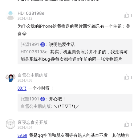
HD1038198e
1
2024.4.12
为什么我的iPhone给我推送的照片回忆都只有一个主题：美
食😂
张望1991
:
说明热爱生活
HD1038198e
:
其实手机里美食照片并不多的，我觉得可
能是系统有bug😂每次都推送n年前的同一张食物照片
豆瓣的阿尔法城在网上还能找到一些记忆碎片，而承载着
小方记忆的第九城市论坛连截图都不好找T T
白雪公主肌肉版
1
2024.4.08
00:13
一个小时哎！
*勘误：网游传奇和起点中文网都是盛大公司旗下的，不是
九城。
张望1991
:
开心吧！
白雪公主肌肉版
:
＼(*T▽T*)／
14:08
聊天软件时髦值鄙视链，曾经的顶流现已糊穿地心
废寝忘食分开版
1
2024.4.04
59:56
我是qq空间和朋友圈等有熟人的基本不发，其他地方