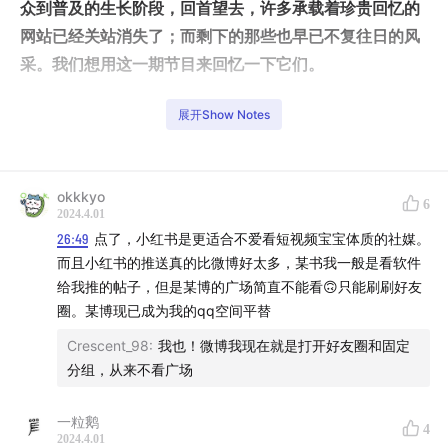
众到普及的生长阶段，回首望去，许多承载着珍贵回忆的
网站已经关站消失了；而剩下的那些也早已不复往日的风
采。我们想用这一期节目来回忆一下它们。
另一方面，我们在网上冲浪和创作时留下许多“数字遗
展开Show Notes
产”，它们的归属和处理权成为了一个新的难题。而AI数字
人技术的发展，在降低资本用人成本的同时也将带来新的
道德问题。我们仨会如何选择处理自己的数字遗产？感兴
okkkyo
6
2024.4.01
趣的话就听下去吧～
26:49
点了，小红书是更适合不爱看短视频宝宝体质的社媒。
而且小红书的推送真的比微博好太多，某书我一般是看软件
00:54
从聊天室、在线论坛到人人网：那些承载着我们记
给我推的帖子，但是某博的广场简直不能看🙃只能刷刷好友
忆的网站终将一一逝去
圈。某博现已成为我的qq空间平替
Crescent_98
:
我也！微博我现在就是打开好友圈和固定
分组，从来不看广场
一粒鹅
4
2024.4.01