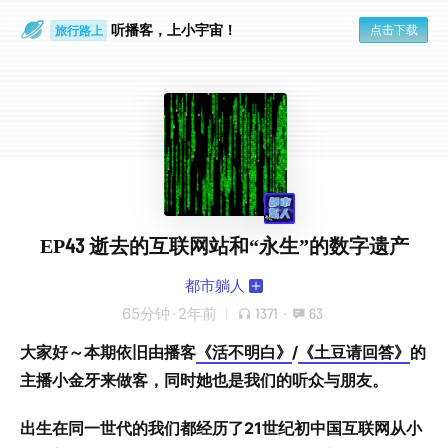
听播客，上小宇宙！
点击下载
旅行路上
放空大脑
EP43 逝去的互联网站和“永生”的数字遗产
都市躺人
65分钟
·
2年前
1371
·
63
大家好～本期依旧由播客
《活不明白》
/
《土豆请回答》
的
主播小金牙来做客，同时她也是我们的听众与朋友。
出生在同一世代的我们都经历了21世纪初中国互联网从小