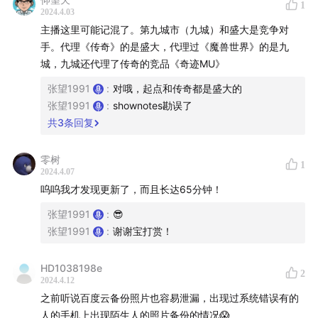
1
2024.4.03
主播这里可能记混了。第九城市（九城）和盛大是竞争对
手。代理《传奇》的是盛大，代理过《魔兽世界》的是九
城，九城还代理了传奇的竞品《奇迹MU》
张望1991
:
对哦，起点和传奇都是盛大的
张望1991
:
shownotes勘误了
共
3
条回复
经典的文字武侠MUD游戏界面，闯荡江湖全靠脑补
零树
1
2024.4.07
*老张勘误自己：第一个3D网游是95年的Meridian 59，
呜呜我才发现更新了，而且长达65分钟！
而99年的无尽的任务/EQ和00年的梦幻之星OL/PSO也算
是取得了一定主流成功的3D多边形网游，但04年的魔兽
张望1991
:
😎
张望1991
:
谢谢宝打赏！
世界/WOW无疑是这个品类中里程碑意义的一作。
HD1038198e
2
2024.4.12
之前听说百度云备份照片也容易泄漏，出现过系统错误有的
人的手机上出现陌生人的照片备份的情况😱