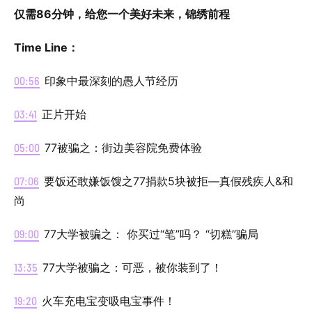
仅需86分钟，给您一个美好未来，锦绣前程
Time Line：
00:56
印象中最深刻的愚人节经历
03:41
正片开始
05:00
77被骗之：街边美容院免费体验
07:06
要饭还敢嫌饭馊之77捐款5块被拒—真假残疾人&和
尚
09:00
77大学被骗之： 你买过“笔”吗？ “切糕”骗局
13:35
77大学被骗之：可恶，被你装到了！
19:20
火车充电宝变吸电宝事件！