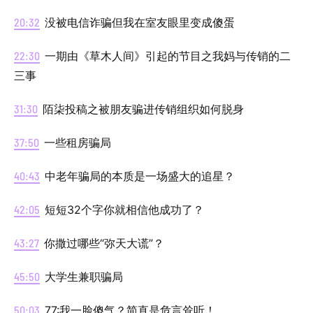
20:32
没被电信诈骗但我在室友眼里变成傻蛋
22:30
一期由《草木人间》引起的节目之我妈与传销的二
三事
31:30
陌柒投稿之被朋友骗进传销组织如何脱身
37:50
一些租房骗局
40:43
中老年骗局的本质是一场盛大的追星？
42:05
短短32个字你就相信他成功了？
43:27
你撒过哪些“弥天大谎”？
45:50
大学生兼职骗局
50:03
77:我一脸傻气？简直是危言耸听！