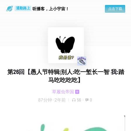
散步时
通勤路上
听播客，上小宇宙！
点击下载
第26回【愚人节特辑|别人:吃一堑长一智 我:踏
马吃吃吃吃】
草履虫帝国
87分钟
·
2年前
56
·
0