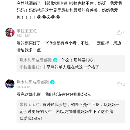
突然就泪崩了，眼泪水哇啦哇啦挡也挡不住，妈呀，我爱我
妈妈！妈妈就是这世界里最初和最后的真善美，妈妈我爱
你！！！！😭😭😭😭😭
米拉宝宝粒
1
2024.4.09
展的票买好了，198也是有点小贵，不过，一定值得，周边
请给我多一点！
烂木头黑猫警部殿
:
什么！居然要198！
米拉宝宝粒
:
非早鸟的单人现在就这个价格了
烂木头黑猫警部殿
2
2024.4.06
看完这部电影，我们都该去好好抱抱妈妈。
米拉宝宝粒
:
有时候我会想，如果不是生下我，我妈妈一
定会过更好的人生，所以更加谢谢妈妈生下了这个我！
我爱我妈妈！