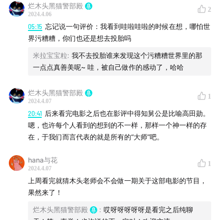
烂木头黑猫警部殿
2
2024.4.06
05:15
忘记说一句评价：我看到哇啦哇啦的时候在想，哪怕世
界污糟糟，你们也还是想去投胎吗
米拉宝宝粒
:
我不去投胎谁来发现这个污糟糟世界里的那
一点点真善美呢~ 哇，被自己做作的感动了，哈哈
烂木头黑猫警部殿
1
2024.4.07
20:41
后来看完电影之后也在影评中得知舅公是比喻高田勋。
嗯，也许每个人看到的想到的不一样，那样一个神一样的存
在，于我们而言代表的就是所有的“大师”吧。
hana与花
1
2024.4.07
上周看完就猜木头老师会不会做一期关于这部电影的节目，
果然来了！
烂木头黑猫警部殿
:
哎呀呀呀呀呀是看完之后纯聊