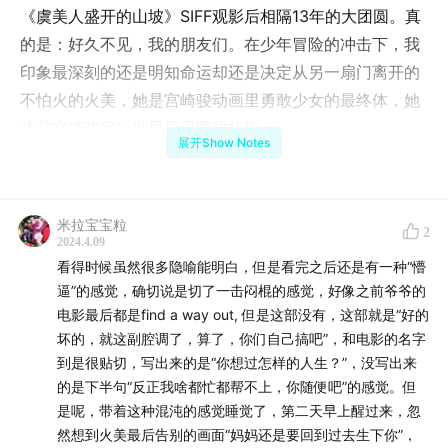
《虞美人盛开的山坡》SIFF观影后相隔13年的大团圆。真
的是：好久不见，我的朋友们。在少年冒险的冲击下，我
印象最深刻的还是明知命运却还是决定从另一扇门离开的
不怕火的火美，她是宫崎骏动画里勇敢少女的最终体，她
才是宫崎骏留给世界最温暖的礼物。
展开Show Notes
本期聊天的人：
一家之主竹子爸爸
米拉宝宝粒
2
2024.4.09
看得时候虽然很多隐喻能明白，但是看完之后还是有一种“懵
狗子妈妈TOKA （正在写作业，但是贡献了情绪价值和吆
逼”的感觉，确切说是切了一击闷棍的感觉，好像之前爷爷的
喝声）
电影最后都是find a way out, 但是这部没有，这部就是“好的
坏的，就这副腔调了，算了，你们自己搞吧”，和电影的名字
竹笋儿子烂木头
到是很贴切，写出来的是“你想过怎样的人生？”，没写出来
的是下半句“反正我啥都忙都帮不上，你随便吧”的感觉。但
是呢，带着这种混沌的感觉睡觉了，第二天早上醒过来，忽
然想到火美最后告别的画面“妈妈还是要回到过去生下你”，