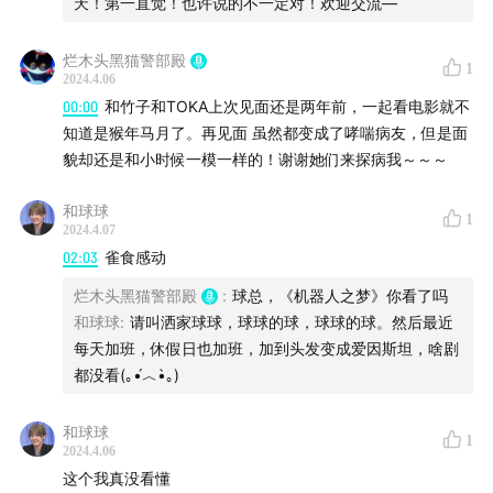
天！第一直觉！也许说的不一定对！欢迎交流—
烂木头黑猫警部殿
1
2024.4.06
00:00
和竹子和TOKA上次见面还是两年前，一起看电影就不
知道是猴年马月了。再见面 虽然都变成了哮喘病友，但是面
貌却还是和小时候一模一样的！谢谢她们来探病我～～～
和球球
1
2024.4.07
02:03
雀食感动
烂木头黑猫警部殿
:
球总，《机器人之梦》你看了吗
和球球
:
请叫洒家球球，球球的球，球球的球。然后最近
每天加班，休假日也加班，加到头发变成爱因斯坦，啥剧
都没看(｡•́︿•̀｡)
（融媒影城很快就要有展览了，虽然现在看着冷清，但是
和球球
1
2024.4.06
很快就会热闹起来的）
这个我真没看懂