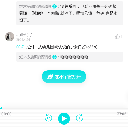
#关于拎得清电波
烂木头黑猫警部殿
:
没关系的，电影不用每一分钟都
看懂，你懂她一个精髓 就够了。哪怕只懂一秒钟 也是永
拎得清的人很厉害，拎不清的人也很可爱。拎得清是一种
恒了。
精神，拎得清也是一种技能。
Julie竹子
1
这里是由人间迷路姬烂木头为您独家带来的《拎得清电
2024.4.06
00:41
报到！从幼儿园就认识的少女们好(o^^o)
波》，本节目致力于针对日常生活，影视娱乐，文学作品
中那些微妙的人际温度偏差值，提供没有什么用的人间指
烂木头黑猫警部殿
:
哈哈哈哈哈哈哈
北。希望可以成为您夜深人静，犄角旮旯处的小灯塔。
在小宇宙打开
00:00
37:06