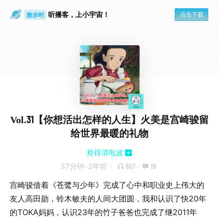
听播客，上小宇宙！
点击下载
散步时
通勤路上
Vol.31【你想活出怎样的人生】火美是宫崎骏留
给世界最暖的礼物
拎得清电波
37分钟
·
2年前
657
·
19
宫崎骏借着《苍鹭与少年》完成了心中和职业史上伟大的
友人高田勋，铃木敏夫的人间大团圆，我和认识了快20年
的TOKA妈妈，认识23年的竹子爸爸也完成了继2011年