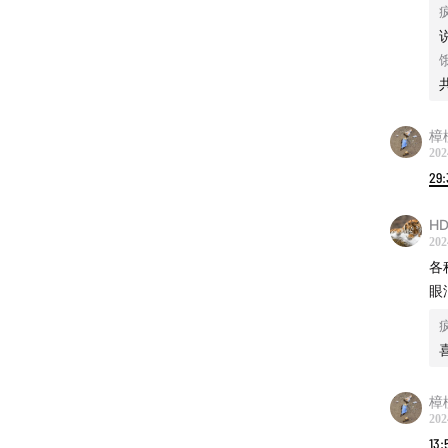
片头曲
片尾曲
樟
202
29:
HD
202
各
眼
樟
202
13: