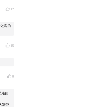
17
~）
的是难不
15
阿泽搞崩
8
思维的
大家带