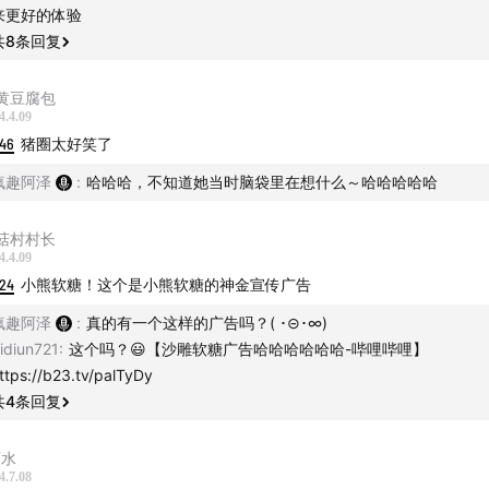
来更好的体验
题者一方，只能通过提问，一步步验证自己对缺失故事的猜测。
共
8
条回复
者，只能用
【是】、【不是】、【不重要】
来回答。
黄豆腐包
4.4.09
程中，猜题者要试图缩小范围，努力还原整个故事。
:46
猪圈太好笑了
疯趣阿泽
:
哈哈哈，不知道她当时脑袋里在想什么～哈哈哈哈哈
是指题干
菇村村长
是指背后真相，也就是答案
4.4.09
:24
小熊软糖！这个是小熊软糖的神金宣传广告
精彩内容推荐
疯趣阿泽
:
真的有一个这样的广告吗？( ･⊝･∞)
：“我死了，坏叔叔也死了”
idiun721
:
这个吗？😃【沙雕软糖广告哈哈哈哈哈哈-哔哩哔哩】
ttps://b23.tv/palTyDy
影：重温名侦探柯南
共
4
条回复
人：六颗子弹的审判
阿水
4.7.08