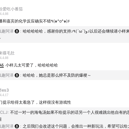
盼爱吃小番茄
4.4.08
：
阿泽
主播和嘉宾的化学反应确实不错٩(๑^o^๑)۶
：
小样儿（化妆品有小样，香水也有小样，而她就是人类的小样
疯趣阿泽
:
哈哈哈哈哈，感谢你的支持♪٩(´ω`)و♪以后还会继续请小样来做客的
～
+恐怖汤+神经汤+煽情汤~哈哈哈
是海龟汤大杂烩的一期，女嘉宾再次发挥海龟汤小天才技能，真
来碟毛肚
4.4.08
！除此之外，本期节目最大亮点，小熊采蜂蜜的神经汤，彻底把
:45
小样儿太可爱了，哈哈哈哈哈
已经烧糊了......
疯趣阿泽
:
哈哈哈，她总是那么猝不及防的爆梗～
群的朋友请添加微信：fengquleyuan888
1es3
4.4.17
务合作也可联系该号，备注品牌及来意哦~
们提示给得太着急了，这样很没有游戏性
海龟汤游戏玩法
CLJ
:
不过一对一的海龟汤如果不给提示的话另一个人很难跳出他自有的
圈
是一种逆向推理的游戏，出题者给出一个不完整的故事。
疯趣阿泽
:
之后我们会改进这个问题，会推出一种新玩法，希望可以给