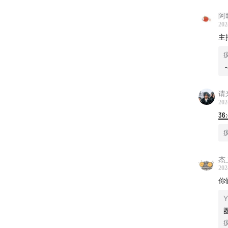
阿
202
主播
嘉宾
搞笑汤
总之就
请
202
住她呀
36
溃，CPU
想加听友
杰_
202
如有商
你
Y
海龟汤