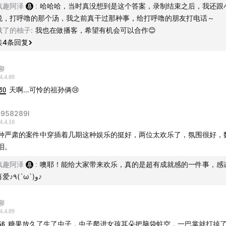
疯趣阿泽
:
哈哈哈，当时真没想到是这个答案，录制结束之后，我还跟
：
The Game is On - David Arnold,Michael Price
说，打呼噜的那个汤，我之前真干过那种事，给打呼噜的朋友打电话～
饿了的柚子
:
我也在做播客，希望有机会可以合作😊
：
On My Way - 萨吉
共
4
条回复
柳
4.4.09
30
天啊…可怜的祖孙俩😢
958289l
4.4.10
种严肃的案件中穿插着几期这种娱乐的挺好，两位太欢乐了，氛围很好，
泪。
疯趣阿泽
:
噢耶！能给大家带来欢乐，真的是超有成就感的一件事，感
喜爱♪٩(´ω`)و♪
柳
4.4.09
56
糖果放久了生了虫子，虫子爬进女孩耳朵把脑袋蛀空，一巴掌就打掉