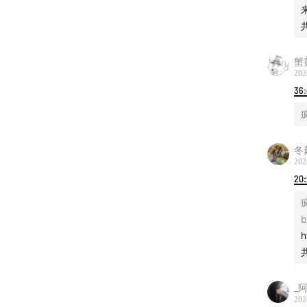
作为猜
而出题
蟹
202
整个过
36
汤面：
汤底：
冬
202
20
更多
海龟汤
b
h
童年阴
致命女
_
202