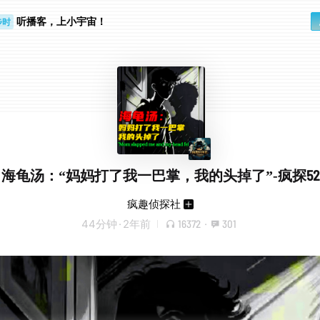
步时
听播客，上小宇宙！
勤路上
海龟汤：“妈妈打了我一巴掌，我的头掉了”-疯探52
疯趣侦探社
44分钟
·
2年前
16372
·
301