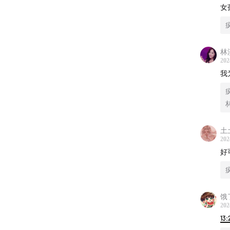
罪案盘
女
洗冤录
林
真实故
202
我
致命女
日本北
反转！
土
202
云南！
好
犯罪心
饿
江苏！
202
13:
本期