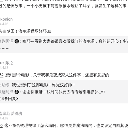
过的恐怖故事，一个小男孩下河游泳被水蛭钻了耳朵，就发生了这样的事
nkonion
4.4.08
头曲梦回！海龟汤返场好耶✌🏻
疯趣阿泽
:
噢耶～看到大家都很喜欢听我们的海龟汤，真的超开心！多
～～～
nuzi乐之
4.4.13
34
想到那个电影，关于我和鬼变成家人这件事，还挺有意思的
大贴纸
:
我也想到了这部电影！许光汉好帅！
疯趣阿泽
:
谢谢你推进～找时间我要去看看这部电影(∩_∩)
共
4
条回复
喀琉斯爱洗脚
4.4.09
00
这不符合物理规律了怎么猜啊。哪怕灵异魔法啥的，也要设定自圆其