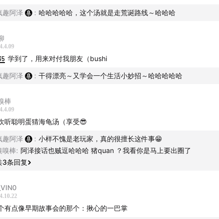
疯趣阿泽
:
哈哈哈哈哈，这个汤就是走荒诞路线～哈哈哈
柳
4.4.09
35
学到了，用来对付我朋友（bushi
疯趣阿泽
:
干得漂亮～又学会一个生活小妙招～哈哈哈哈哈
嗅棒
4.4.09
欢听聪明蛋猜海龟汤（享受😎
疯趣阿泽
:
小样不愧是老玩家，真的很擅长这件事😁
嗅嗅棒
:
阿泽接话也贼逗哈哈哈 猪quan ？我看你是马上要出圈了
共
3
条回复
VIN0
4.10.22
个有点像早期故事会的那个：揪心的一巴掌