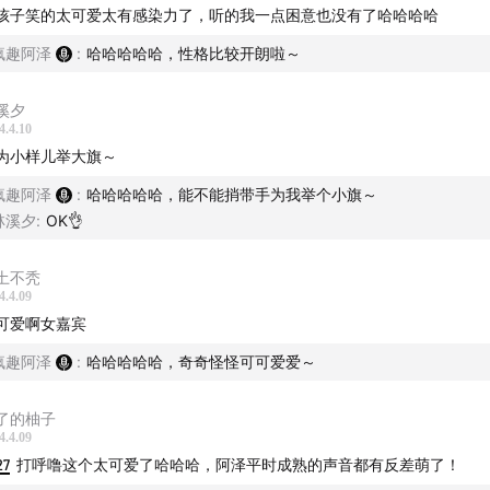
点：新香港十大奇案（下）
孩子笑的太可爱太有感染力了，听的我一点困意也没有了哈哈哈哈
疯趣阿泽
:
哈哈哈哈哈，性格比较开朗啦～
：监狱澡堂裸尸案
溪夕
事：我当协警的日子
4.4.10
为小样儿举大旗～
人：咬死连环杀人犯
疯趣阿泽
:
哈哈哈哈哈，能不能捎带手为我举个小旗～
海道无头男尸奇案
林溪夕
:
OK👌
贩卖少女自救案
土不秃
4.4.09
逃脱死刑的天才
可爱啊女嘉宾
疯趣阿泽
:
哈哈哈哈哈，奇奇怪怪可可爱爱～
理：吃尸体的老奶奶
了的柚子
无头尸死后产子
4.4.09
27
打呼噜这个太可爱了哈哈哈，阿泽平时成熟的声音都有反差萌了！
音乐