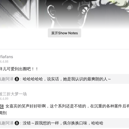
展开Show Notes
fiafans
4.4.08
样儿可爱到出圈吧！！
疯趣阿泽
:
哈哈哈哈哈，说实话，她是我认识的最爽朗的人～
波三折大梦一场
4.4.09
:38
女嘉宾的笑声好好听啊，这个系列还是不错的，在沉重的各种案件后
调剂
疯趣阿泽
:
没错～跟我想的一样，偶尔换换口味，哈哈哈