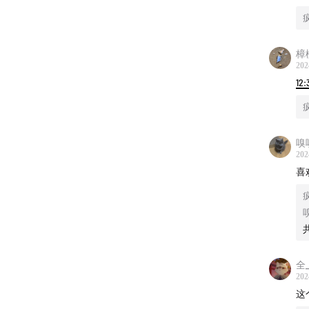
樟
202
12:
嗅
202
喜
全_
202
这