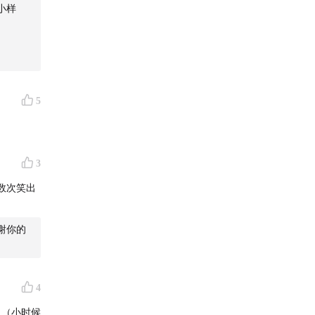
小样
5
3
数次笑出
谢你的
4
了（小时候