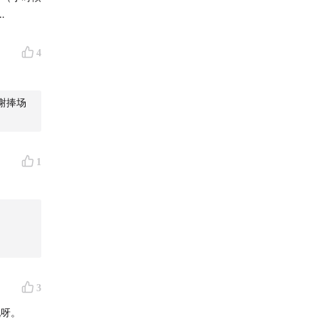
…
4
谢捧场
1
3
说呀。