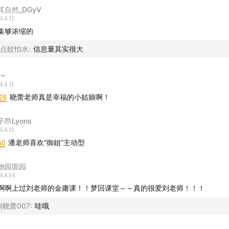
其自然_DGyV
4.4.11
集够浓缩的
4点蚊怕水
:
信息量其实很大
O~
4.4.11
:26
晓蕾老师真是幸福的小姑娘啊！
子昂Lyons
4.4.11
50
潘老师喜欢“御姐”主动型
物园圆园
4.4.14
啊啊上过刘老师的金庸课！！梦回课堂～～真的很爱刘老师！！！
刘晓蕾007
:
哇哦