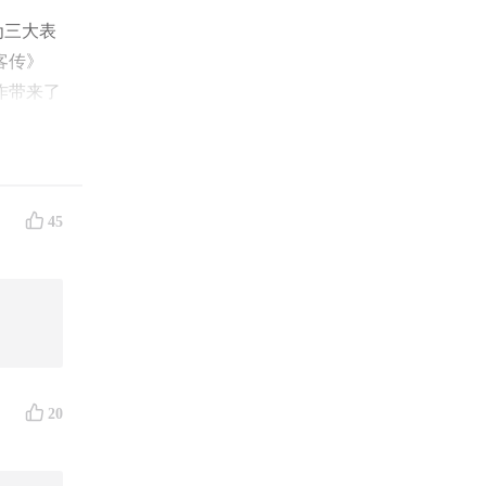
为三大表
客传》
作带来了
的武侠小
45
代表人物
在中国
新派武侠
到了
入了“后
20