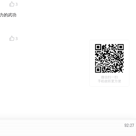
3
力的武功
3
微信扫一扫
手机收听更方便
92:27