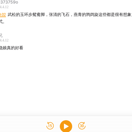
373759o
4.4.12
9:02
武松的玉环步鸳鸯脚，张清的飞石，燕青的鹁鸽旋这些都是很有想象
式。
兄
4.4.12
隐娘真的好看