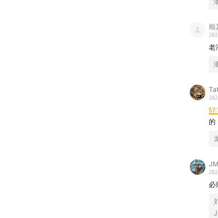
顺
202
老
Tat
202
57:
的
J
202
必