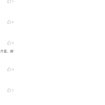
5
6
4
气十足。好
4
5