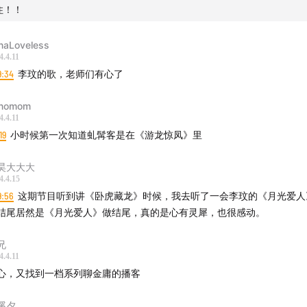
住！！
naLoveless
4.4.11
9:34
李玟的歌，老师们有心了
nomom
4.4.11
19
小时候第一次知道虬髯客是在《游龙惊凤》里
昊大大大
4.4.15
9:56
这期节目听到讲《卧虎藏龙》时候，我去听了一会李玟的《月光爱人
结尾居然是《月光爱人》做结尾，真的是心有灵犀，也很感动。
兄
4.4.11
心，又找到一档系列聊金庸的播客
溪夕