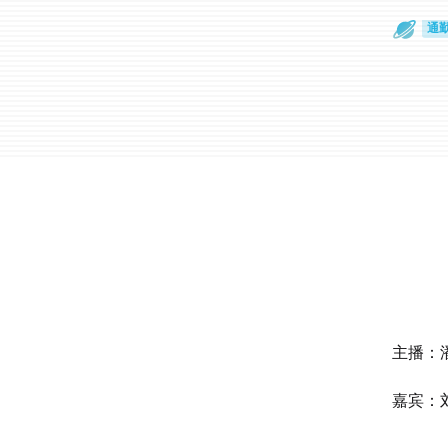
通
眼
主播：
嘉宾：