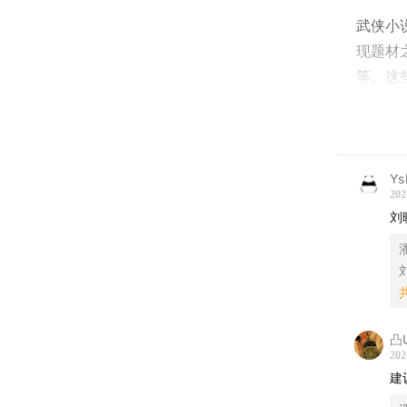
武侠小
现题材
等。这
灵感。
说也大
Ys
现代武
202
刘
有平江
大陆销
小说在
198
金庸时
凸
202
建