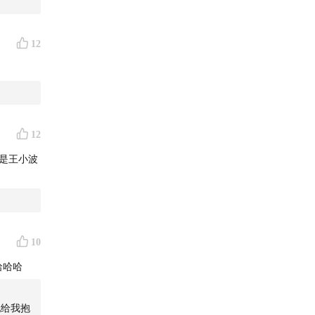
12
12
是王小波
10
哈哈哈
她给我抱