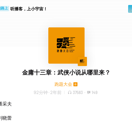
听播客，上小宇宙！
勤路上
睛好累
金庸十三章：武侠小说从哪里来？
跑题大会
92分钟
·
2年前
37583
·
149
潘采夫
刘晓蕾