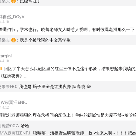
潘采夫
:
已经常驻了
其自然_DGyV
4.4.10
潘通俗行，学术也行。晓蕾老师女人味惹人爱啊，有时候逗老潘那么一下
潘采夫
:
我是个被耽误的中文系学生
argini
4.4.10
11
回忆了半天怎么我记忆里的红尘三侠不是这个形象，结果想起来我读的
《红拂夜奔》…
龙果果HG
:
我也是 脑子里全是红拂夜奔 踩高跷 😂
MW寂寞汪ENFJ
4.4.12
须把刘老师狠狠的焊在录播间的座位上！单纯的镶嵌怕是力度不够~哈哈
刘晓蕾007
:
哈哈
JMW寂寞汪ENFJ
:
嘻嘻嘻，活捉野生晓蕾老师一枚~快来人啊~！！！把