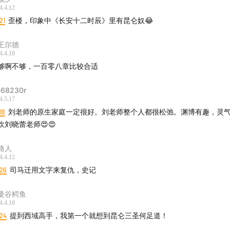
4.4.12
21
歪楼，印象中《长安十二时辰》里有昆仑奴😂
王尔德
4.4.10
够啊不够，一百零八章比较合适
68230r
4.5.17
18
刘老师的原生家庭一定很好。刘老师整个人都很松弛。渊博有趣，灵
欢刘晓蕾老师😍😍
路人
4.4.12
:26
司马迁用文字来复仇，史记
曼谷鳄鱼
4.4.10
:24
提到西域高手，我第一个就想到昆仑三圣何足道！