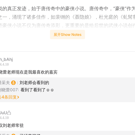
说的真正发迹，始于唐传奇中的豪侠小说。唐传奇中，“豪侠”作
之一，涌现了诸多佳作，如裴铏的《聂隐娘》，杜光庭的《虬髯
些豪侠小说不仅为唐传奇添彩，更重要的是给后世的武侠小说创
在豪侠小说中，“仗义”“报恩”“比武”成为了三大故事主题，后世
展开Show Notes
多如此。
h_bAhj
侠小说出现于民国时期，这一时期的武侠被称为“民国旧武侠”，
4.4.10
晓蕾老师现在是我最喜欢的嘉宾
不肖生、还珠楼主等人。1949年新中国成立后，武侠文学曾一度
声匿迹，直至1980年代改革开放后才开始复苏。30年间，当代
潘采夫
:
刘老师会看到的
刘晓蕾007
:
看到了看到了☺️☺️
港台地区发扬光大，梁羽生、金庸、古龙三家鼎立，各显神奇。
共
4
条回复
0年代中期，梁羽生、金庸封笔，古龙逝世后，武侠小说的创作便进
代”，并一直持续到今天。
UuU凸
4.4.10
议刘老师常驻