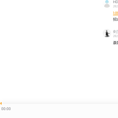
HD
202
1:0
招
剑
202
聂
00:00