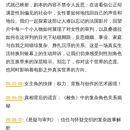
式就已映射，剧本的内容不禁令人反思：在这看似公正却
满是性别偏见的社会中，女性要如何地找回自己的声音和
地位。我们一起探索这部让人难以忘记的法国影片，回望
片中每一个小人物如何展现了对女性的审判，以及桑德拉
如何在这评判的目光下站稳脚跟，反思婚姻、事业、家庭
与自我之间错综复杂、挣扎沉浮的关系。这是一场真实生
活转换到银幕上的生动辩诉，让我们切身感受到性别角色
的互换带来的深层暗示。别忘了，你对这个世界的态度,
也同时影响着电影之外真实世界的方向。
00:02:06
:女主角的抉择：权力、背叛与创作的艺术困境！
00:04:08
:真相背后的谎言：《梭鱼》中的复杂角色关系揭
秘
00:06:10
:《悬疑与审判》：信任与怀疑交织的复杂故事解
析