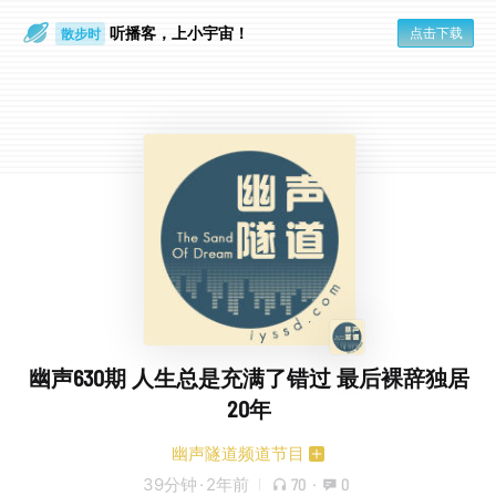
听播客，上小宇宙！
点击下载
散步时
通勤路上
幽声630期 人生总是充满了错过 最后裸辞独居
20年
幽声隧道频道节目
39分钟
·
2年前
70
·
0