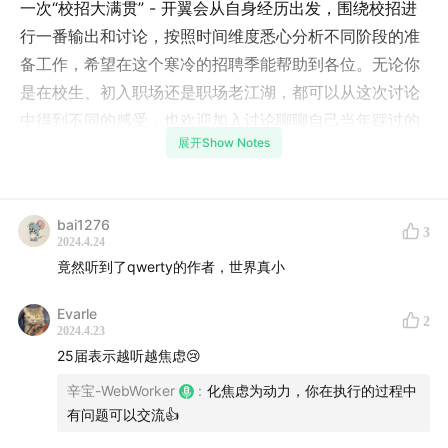
一次“校招大满贯” - 开翼会从自身经历出发，围绕校招进
行一番输出和讨论，按照时间维度悉心分析不同阶段的准
备工作，希望在这个寒冷的招聘季能帮助到各位。无论你
是在校生、初入职场还是职场老江湖，都可以从这次讨论
中得到不同的感受，也欢迎加入讨论聊聊自己当年踩过的
展开Show Notes
坑。
介绍
bai1276
3
Kaiyi
2024.4.24
竟然听到了qwerty的作者，世界真小
个人网站
kaiyi.cool
Evarle
qwerty learner
github.com
2
2024.4.23
25届表示越听越焦虑😢
辛宝-WebWorker
:
化焦虑为动力，你在执行的过程中
有问题可以交流👍