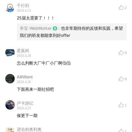
千行归
2
2024.4.23
25届太需要了！！！
辛宝-WebWorker
:
也非常期待你的反馈和实践，希望
我们的听友都能拿到好offer
君莫闲
0
2024.4.28
怎么判断大厂中厂小厂啊🤔🤔
这期节目我们围绕校招展开闲聊，校招大满贯选手开翼分
享了自己的校招经历和准备方法，讲述了在校招中如何打
AllIWant
0
破信息壁垒，如何面对困惑以及应对策略。
2024.4.26
下面再来一期社招吧
大家可以通过节目结合自己的实际经历了解校招流程和准
卢卡游记
备策略，解决自己的校招困惑。节目中提到了校招前的准
1
2024.4.23
备时间线和关键点、如何去大厂实习的方法和策略、如何
催更下一期
准备面试和实习、秋招和春招的区别以及应对方法、选择
offer时需要考虑哪些因素。
进击的奥利奥
1