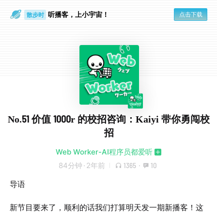
听播客，上小宇宙！
点击下载
散步时
通勤路上
No.51 价值 1000r 的校招咨询：Kaiyi 带你勇闯校
招
Web Worker-AI程序员都爱听
84分钟
·
2年前
1365
·
10
导语
新节目要来了，顺利的话我们打算明天发一期新播客！这