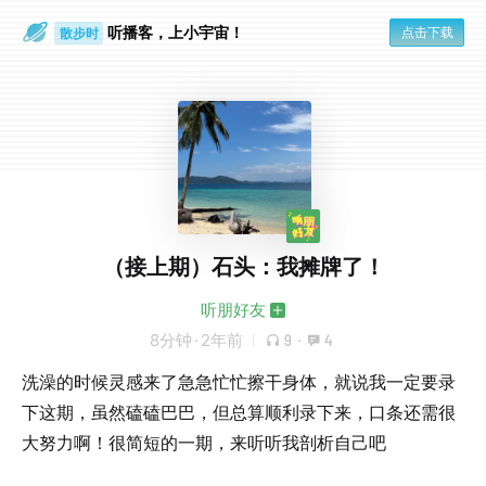
听播客，上小宇宙！
点击下载
散步时
通勤路上
（接上期）石头：我摊牌了！
听朋好友
8分钟
·
2年前
9
·
4
洗澡的时候灵感来了急急忙忙擦干身体，就说我一定要录
下这期，虽然磕磕巴巴，但总算顺利录下来，口条还需很
大努力啊！很简短的一期，来听听我剖析自己吧