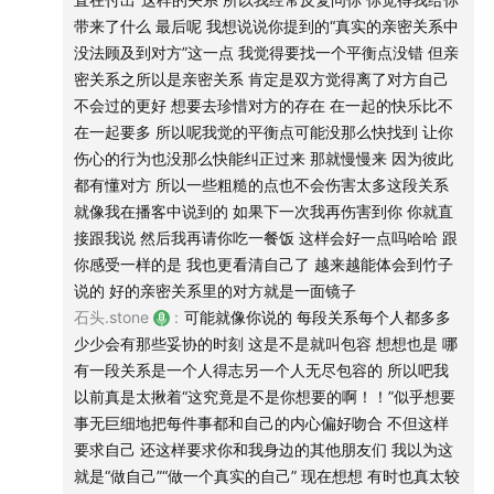
带来了什么 最后呢 我想说说你提到的“真实的亲密关系中
没法顾及到对方”这一点 我觉得要找一个平衡点没错 但亲
密关系之所以是亲密关系 肯定是双方觉得离了对方自己
不会过的更好 想要去珍惜对方的存在 在一起的快乐比不
在一起要多 所以呢我觉的平衡点可能没那么快找到 让你
伤心的行为也没那么快能纠正过来 那就慢慢来 因为彼此
都有懂对方 所以一些粗糙的点也不会伤害太多这段关系
就像我在播客中说到的 如果下一次我再伤害到你 你就直
接跟我说 然后我再请你吃一餐饭 这样会好一点吗哈哈 跟
你感受一样的是 我也更看清自己了 越来越能体会到竹子
说的 好的亲密关系里的对方就是一面镜子
石头.stone
:
可能就像你说的 每段关系每个人都多多
少少会有那些妥协的时刻 这是不是就叫包容 想想也是 哪
有一段关系是一个人得志另一个人无尽包容的 所以吧我
以前真是太揪着“这究竟是不是你想要的啊！！”似乎想要
事无巨细地把每件事都和自己的内心偏好吻合 不但这样
要求自己 还这样要求你和我身边的其他朋友们 我以为这
就是“做自己”“做一个真实的自己” 现在想想 有时也真太较