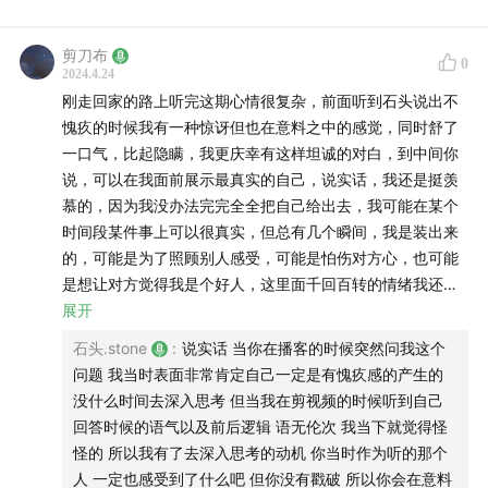
剪刀布
0
2024.4.24
刚走回家的路上听完这期心情很复杂，前面听到石头说出不
愧疚的时候我有一种惊讶但也在意料之中的感觉，同时舒了
一口气，比起隐瞒，我更庆幸有这样坦诚的对白，到中间你
说，可以在我面前展示最真实的自己，说实话，我还是挺羡
慕的，因为我没办法完完全全把自己给出去，我可能在某个
时间段某件事上可以很真实，但总有几个瞬间，我是装出来
的，可能是为了照顾别人感受，可能是怕伤对方心，也可能
是想让对方觉得我是个好人，这里面千回百转的情绪我还没
有捋清楚，又或者说很难单独把一种原因摘出来说，加上我
展开
又很容易产生愧疚感，高中骂我弟，冷静下来就会觉得我是
石头.stone
:
说实话 当你在播客的时候突然问我这个
不是在用一个姐姐/成年人的身份对他施“暴”，就像我时常觉
问题 我当时表面非常肯定自己一定是有愧疚感的产生的
得当我还是小朋友的时候根本没做错事情，但我妈就是想发
没什么时间去深入思考 但当我在剪视频的时候听到自己
火了，这种反思很容易让我不自觉移情我弟然后愧疚。最后
回答时候的语气以及前后逻辑 语无伦次 我当下就觉得怪
我思考的是，我想这可能是我们都在想的，如果亲密意味着
怪的 所以我有了去深入思考的动机 你当时作为听的那个
真实，而真实很有可能导致没法再顾及对方感受的话，怎么
人 一定也感受到了什么吧 但你没有戳破 所以你会在意料