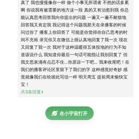
真了 我也慢慢像你一样 做个小事无所谓者 不然的话多累
啊 你说我有被需要的地方这一段 真的又有治愈到我 你总
能认真思考回答我向你提出的问题 一遍又一遍不耐烦地
回答我又肯定我 我记得这个问题我那天在录播客的时候
问过你了 播客上你回答了 可能是你觉得你自己思考的时
间不充裕 录完你又在微信上很认真地回复了我一次 现在
又回复了我一次 我对于这种温暖得五体投地的行为不知
道该说什么 我知道你最后一句话可能指让我别回复了 但
我文思泉涌有点忍不住…你原谅一下吧… 我来收尾吧！在
我们的播客评论区里留下了我们的字 这种感觉好奇妙 感
觉就像我们在给彼此写信一样 明天周五 提前周末愉快宝
宝！
共
3
条回复
在小宇宙打开