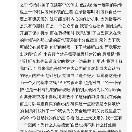
找到一个平衡点，因为当我感到被命令或者质问的时候，我
之中 你给我留了在播客中的体面 然后呢 这一连串的动作
也真实觉得受伤了，这可能也是两种人格的不同，也许你觉
也是一个我从装到不装的过程 在录播客时 我装作自己一
得我对你这样说话你不会觉得被伤害，所以我们说的顾及感
定是有愧疚感的 这可能是我内心的保护机制 因为播客不
受，很多也是站在自己的视角去想问题，还想补充一点我也
是只有你跟我 而是一个公众平台 我害怕被批判 因此自动
疑惑，你能展示真实的自己，而我不能，是不是因为我潜意
开启了保护机制 而在剪视频时 我意识到了自己原来在录
识还是觉得真实的自己挺不敢给出去的，因为有想要藏起来
的时候讲的那些话的语气语调都十分像谎言 录的当下我
的阴暗面？我想藏起我的愤怒？我学不会发火？听到你说可
可能没有感受到 但听的时候一下子就能听出来 而我要发
以肆无忌惮做自己，我是真的有点嫉妒了，这和上面的羡慕
出这段“自首”小音频当然是需要做思想建设的 最后是“我
不一样，你是在展现真实的自己以后觉得对方可以接受，特
想让听众和你知道真实的我”这一边获胜了 更甚 我更了解
别的坦白赤裸，我不行，我怕对方会躲、会逃，这段写完感
我自己了 原来我也是经常在大众面前喜欢装成大众认为
觉我就像阴沟里的老鼠在阴暗爬行，半夜先写这么多，刚刚
的好人的样子 想让别人觉得自己是个好人 我觉得这是作
回杭，等有新想法了，我会续写或者推翻今天的自己。
为一个人的基本防线 很正常很正常 也是对自己的一种保
ps但我还是很庆幸你把这些心里话说出来了，我觉得这对话
护 也是一种有礼貌的表现吧 害怕别人会因为我的阴暗面
在推动我更看清自己，然后去思考这段关系怎么更好。
而离开我或者不喜欢我 我改不了这样的习惯 但我在你面
前是可以暴露真实的自己的 确实这一点应该是令你嫉妒
的 因为我找到了一个我认为的安全地带 我又要说星盘了
冥冥中你就是我的保护星 你看 这是上天决定的 我一直有
一个疑问：为什么人会接受“自己也捞不到什么好处而一
直在付出”这样的关系 所以我经常反复问你 你觉得我给你