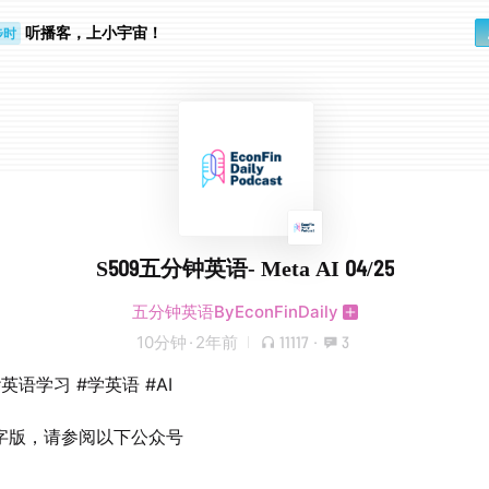
听播客，上小宇宙！
步时
勤路上
S509五分钟英语- Meta AI 04/25
五分钟英语ByEconFinDaily
10分钟
·
2年前
11117
·
3
#英语学习 #学英语 #AI
字版，请参阅以下公众号