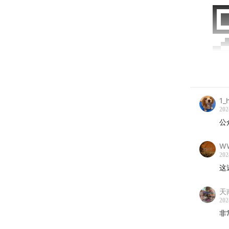
1_
202
公
W
202
这
Open
天
202
Good mo
非