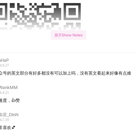
展开Show Notes
hHaP
4.9.27
众号的英文部分有好多都没有可以加上吗，没有英文看起来好像有点难
WankMM
4.4.25
速度，👍赞
ing Remarks: (开场白)：
南星_DlnN
4.7.19
rning friends! Today is Thursday, April 25th
常喜欢💕