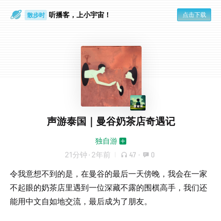
听播客，上小宇宙！
点击下载
散步时
通勤路上
声游泰国｜曼谷奶茶店奇遇记
独自游
21分钟
·
2年前
47
·
0
令我意想不到的是，在曼谷的最后一天傍晚，我会在一家
不起眼的奶茶店里遇到一位深藏不露的围棋高手，我们还
能用中文自如地交流，最后成为了朋友。