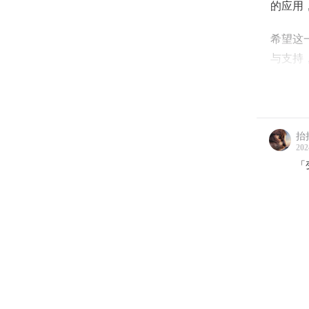
的应用
希望这
与支持
题！（
时间轴
抬
01:55
202
深度
「
15:04
商业
21:45
30:32
何从
36:56
生？