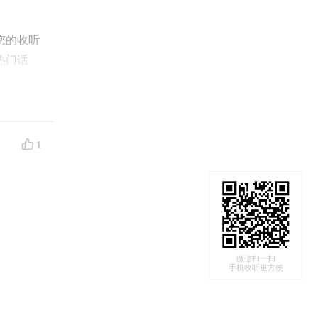
。
您的收听
热门话
1
构，和
以及ToB
领何去
微信扫一扫
手机收听更方便
得以永