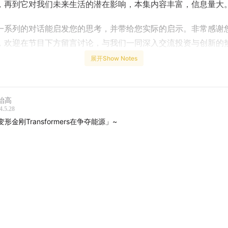
，再到它对我们未来生活的潜在影响，本集内容丰富，信息量大
一系列的对话能启发您的思考，并带给您实际的启示。非常感谢
，欢迎在节目下方留言讨论，与我们一同深入交流投资与创新的
您的意见对我们日后的改进至关重要）
展开Show Notes
：
抬高
- AI技术的发展：
探讨AI技术的早期发展，神经网络，CUDA架
4.5.28
学习的进步
变形金刚Transformers在争夺能源」~
-
AI第一波投资浪潮：
16-18年，Deep Learning和图像识别，
模式的不合理性
- AI第二波浪潮：
22年-现在，Stable Diffusion和Transformer
- AI带来的社会议题讨论：
初级工种不需要了？就业大学生，白
？AI与工作的结合。
- AI给社会带来的颠覆性：
贫富差距，资源不均再度加剧？富人
答案可能藏在科幻作品的隐喻里