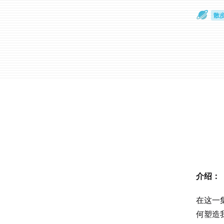
散
通
介绍：
在这一集
何塑造