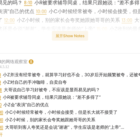
易见的吗？
8:10
小R被要求辅导同桌，结果只跟她说：“差不多得
“表演”自己的优点
10:00
小C小时候经常被夸，小时候会接受，但
了
12:00
小Z小时候，别的家长会夸奖她跟她哥哥的关系
13:00
大
奖还是会说“谢谢”，学生应该是老师的“上帝”
15:00
小Z收到的最
展开Show Notes
好好啊。
17:00
小Z屡次被客人以为是台湾人
18:00
小R被夸奖会
C塌房，大哥开车，小C觉得自己没什么值得夸的
22:00
小R超
的人
24:00
大哥夸过人吗？？？
26:20
小Z很喜欢夸赞别人，她
R的网络观察室
好的是：斯国一
28:00
小C至少会在一个人的一辈子里面夸一次
4.5.12
巴拉西，good👉perfect👉awesome👉wonderful👉splendi
0
小Z并没有经常被夸，就算学习好也不会，30岁后开始频繁被夸，还被
哥是最淡的人，夸=评价膨胀
36:20
大哥工作听到的批评，“你
0
小Z对自己的手冲咖啡，自卖自夸
0
8
大哥说自己学习好被夸，不应该是显而易见的吗？
小Z最多被批评的是情商低
39:10
小C最多被批评的是不积极
0
小R被要求辅导同桌，结果只跟她说：“差不多得了”
自我批评
40:00
我家什么小坏事都是我跟我妈的责任
42:00
小Z
0
小Z会“表演”自己的优点
43:30
到底什么是情商
45:00
大哥把情绪当做一个向量
47:00
八
00
小C小时候经常被夸，小时候会接受，但是长大就不接受了
情商高？
49:00
小Z不会有批评人的倾向
50:30
夸奖和批评都是
00
小Z小时候，别的家长会夸奖她跟她哥哥的关系
C评价评价着别人就开始评价自己
53:00
小R很八卦，很喜欢打
00
大哥听到客人夸奖还是会说“谢谢”，学生应该是老师的“上帝”
是不是批评
54:00
小Z是四个人里面最有情绪的
56:30
精彩的来
00
开
小Z收到的最多的夸奖是：你好好啊。