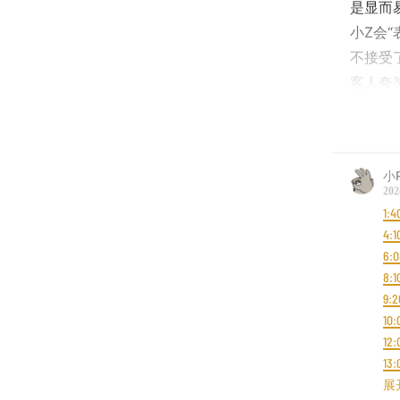
是显而
小Z会
不接受
客人夸
是：你
19:40
小
吹自擂
小
的话最
202
国一👉苏
1:4
32:00
大
4:1
话”
37:3
6:0
8:1
就开始
9:2
的脱敏
10:
是不是
12:
52:00
小
13:
人，但
15:
展