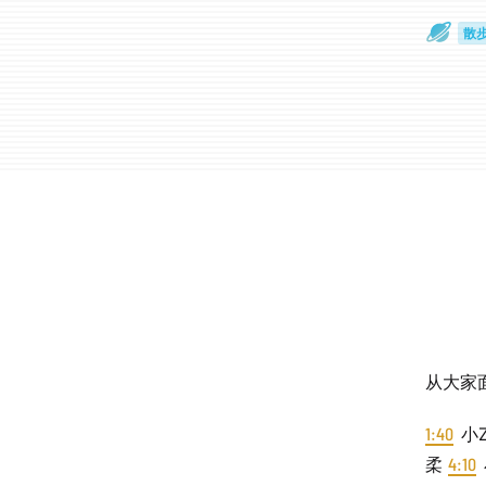
散
通
从大家
1:40
小
柔
4:10