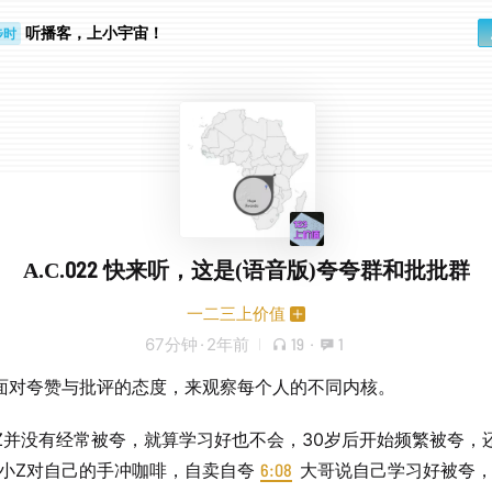
听播客，上小宇宙！
步时
勤路上
A.C.022 快来听，这是(语音版)夸夸群和批批群
一二三上价值
67分钟
·
2年前
19
·
1
面对夸赞与批评的态度，来观察每个人的不同内核。
Z并没有经常被夸，就算学习好也不会，30岁后开始频繁被夸，
小Z对自己的手冲咖啡，自卖自夸
6:08
大哥说自己学习好被夸，