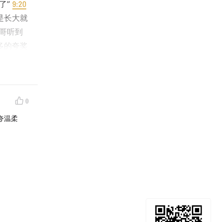
了”
9:20
是长大就
哥听到
多的夸奖
很局促
级讨厌自
觉得夸人
30:00
斯
0
d👉...
夸温柔
工作不像
，然后他
对情商低
面玲珑
有目的的
听别
了！每个