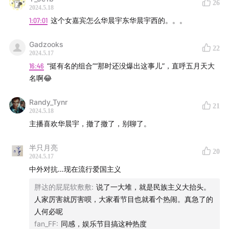
26
2024.5.18
1:07:01
这个女嘉宾怎么华晨宇东华晨宇西的。。。
Gadzooks
22
2024.5.17
16:46
“挺有名的组合”“那时还没爆出这事儿”，直呼五月天大
名啊😂
Randy_Tynr
21
2024.5.18
主播喜欢华晨宇，撤了撤了，别聊了。
半只月亮
20
2024.5.17
中外对抗…现在流行爱国主义
胖达的屁屁软敷敷
:
说了一大堆，就是民族主义大抬头。
人家厉害就厉害呗，大家看节目也就看个热闹。真急了的
人何必呢
fan_FF
:
同感，娱乐节目搞这种热度