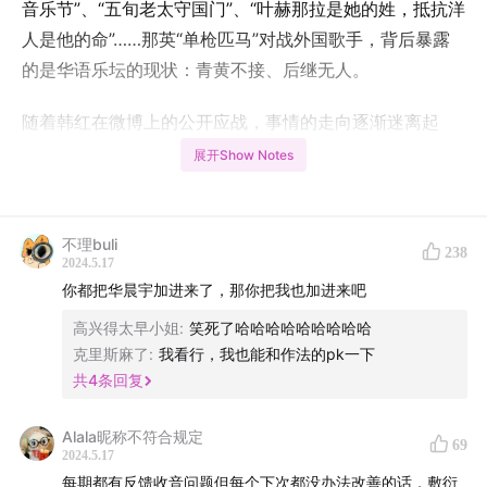
音乐节”、“五旬老太守国门”、“叶赫那拉是她的姓，抵抗洋
人是他的命”……那英“单枪匹马”对战外国歌手，背后暴露
的是华语乐坛的现状：青黄不接、后继无人。
随着韩红在微博上的公开应战，事情的走向逐渐迷离起
来，是民意裹挟舆情所致，还是节目组作为背后推手因势
展开Show Notes
利导？第二期补位歌手能否给人惊喜，后续是否会出现黑
马救场，《歌手2024》又将如何收场……
不理buli
238
本期，我们邀请了资深的综艺宣发策划草莓老师做客，一
2024.5.17
你都把华晨宇加进来了，那你把我也加进来吧
起谈一谈戏剧性十足的《歌手2024》，以及目前市场上的
音综、乐坛现状，更多精彩内容，尽请收听。
高兴得太早小姐
:
笑死了哈哈哈哈哈哈哈哈哈
克里斯麻了
:
我看行，我也能和作法的pk一下
【时间轴】
共
4
条回复
00:56
主播介绍
Alala昵称不符合规定
69
2024.5.17
01:11
歌手爆红现状
每期都有反馈收音问题但每个下次都没办法改善的话，敷衍