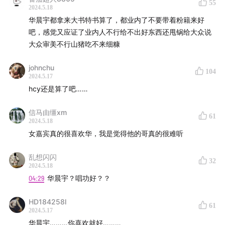
55
2024.5.18
57:04
录音室歌手和竞技类歌手
华晨宇都拿来大书特书算了，都业内了不要带着粉籍来好
吧，感觉又应证了业内人不行给不出好东西还甩锅给大众说
01:01:10
抓住机遇营销清晰到位的歌手
大众审美不行山猪吃不来细糠
01:06:58
芒果才是吃到红利的那一方
johnchu
104
2024.5.17
01:10:32
芒果做音综的逻辑
hcy还是算了吧……
视觉：@茶茶
信马由缰xm
61
2024.5.18
女嘉宾真的很喜欢华，我是觉得他的哥真的很难听
感谢BGM《呢呃呃》作者丛日新儿的大力支持
乱想闪闪
更多节目相关内容，欢迎关注微博和微信公众号：娱乐资
32
2024.5.18
本论
04:29
华晨宇？唱功好？？
HD184258l
61
2024.5.17
华晨宇………你喜欢就好………