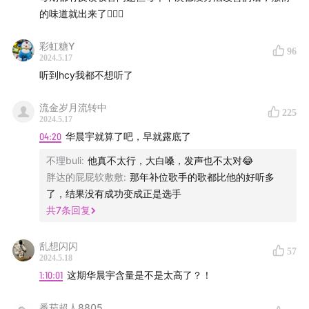
的味道就出来了🤷🏻‍♀️
03:03
歌手为什么全网爆火
彩虹糖Y
96
2024.5.17
05:38
主播的“歌手观众”报名经历
听到hcy我都不想听了
06:48
那英的“好观众缘”
流金岁月流转中
225
2024.5.17
14:46
“中外对抗”是营销出来的吗？
04:20
华晨宇就算了吧，早就露底了
不理buli
:
他真不太行，大白嗓，发声也不太对😂
19:59
歌手后续走向猜测
胖达的屁屁软敷敷
:
那年补位歌手的歌都比他的好听多
了，结果没有成功变成正是选手
33:00
歌手难请人是因为直播吗
共
7
条回复
39:12
“无新歌可听”
乱想闪闪
57
2024.5.18
46:47
同期音综没有生命力了
1:10:01
这期华晨宇含量是不是太高了？！
52:21
三大新生代歌手的对比
番茄超人8805