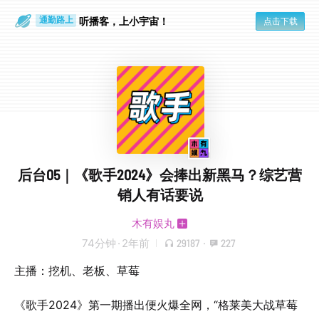
散步时
通勤路上
听播客，上小宇宙！
点击下载
后台05｜《歌手2024》会捧出新黑马？综艺营
销人有话要说
木有娱丸
74分钟
·
2年前
29187
·
227
主播：挖机、老板、草莓
《歌手2024》第一期播出便火爆全网，“格莱美大战草莓