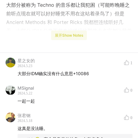
大部分被称为 Techno 的音乐都让我犯困（可能昨晚睡之
前听点现在就可以好好睡觉不用在这站着录鸟了）但是
Ancient Methods 和 Porter Ricks 我都想连续听好几
天，大部分 IDM 分类下节奏编稀碎的那些大名字都让我觉
展开Show Notes
得真没意思，爵士乐有时候让我觉得这顿饭吃的有点太贵
了，但是 SML 即将新发的这张 Small Medium Large 的
试听曲也太好听了。我还以为音乐分类标签这种东西十几
星之女的
1
年前就已经没人信了，事实上这玩意现在似乎成了某种高
2024.5.23
深的召唤咒语……想到这睡意就回来了。
大部分IDM确实没有什么意思+10086
MSignal
0
2024.5.22
一起一起
张君钢
0
2024.5.18
这真是没法睡。