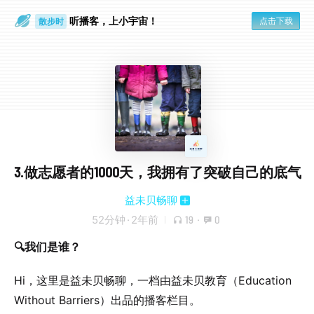
听播客，上小宇宙！
点击下载
散步时
通勤路上
3.做志愿者的1000天，我拥有了突破自己的底气
益未贝畅聊
52分钟
·
2年前
19
·
0
🔍我们是谁？
Hi，这里是益未贝畅聊，一档由益未贝教育（Education
Without Barriers）出品的播客栏目。