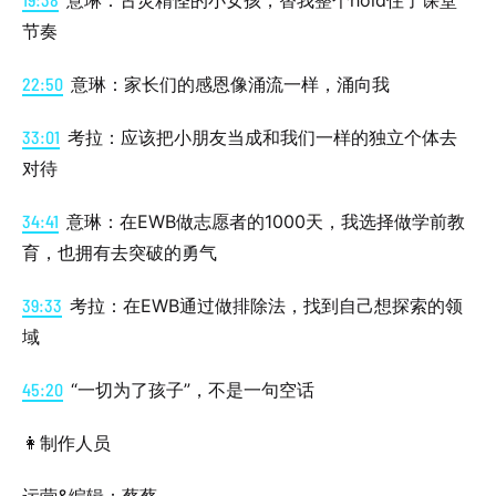
意琳：古灵精怪的小女孩，替我整个hold住了课堂
节奏
22:50
意琳：家长们的感恩像涌流一样，涌向我
33:01
考拉：应该把小朋友当成和我们一样的独立个体去
对待
34:41
意琳：在EWB做志愿者的1000天，我选择做学前教
育，也拥有去突破的勇气
39:33
考拉：在EWB通过做排除法，找到自己想探索的领
域
45:20
“一切为了孩子”，不是一句空话
👩制作人员