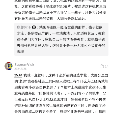
家庭的控制权相当自信；女儿电击妈妈感觉有一半是为了报
复。之前看柴静关于杨永信的纪录片，被送进这种机构里面
受折磨的孩子出来以后基本会恨父母一辈子，只是大部分没
有用暴力表现出来的契机，大部分是默默疏远。
疯趣阿泽
:
就像评论区一位听友说的那样，孩子就像
水流，是需要疏导的，一味地去堵，只能适得其反，教育
孩子是门大学问，家长自己不想学着去教育，就把孩子送
去那种机构让别人管，这何尝不是一种无能和不负责任的
表现
SupremVick
14
2024.5.26
25:47
我就一直觉得，这种什么所谓的改造学校，大部分里面
的“老师”也都是社会上的闲散人员吧…有个什么入伍经历就能
跑去管教小孩还自称老师了？？根本上来说除非这孩子天生
就有恶魔基因（咱是性恶论者），不然到管不了的地步，父
母都应该从自身身上找找原因才对，偏偏都喜欢不管不顾扔
进这种所谓的改造学校…虽然这妈也有点可怜，但说白了还
是咎由自取…这爸更不谈了，典型的亚洲爸爸思维，小孩想