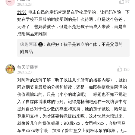
97
2024.5.23
29:58
电击自己的亲妈肯定是在学校里学的，让妈妈体验一下
她在学校不屈服的时候受到的是什么待遇，但是这个爸爸，
无语了，爸妈爱孩子，但是不是把孩子当成人来爱，而是当
成附属品来雕刻
疯趣阿泽
:
说得好！孩子是独立的个体，不是父母的
附属品
每天听播客
195
2024.5.23
案件相关图片
对阿泽的浅薄了解（听了以往几乎所有的播客内容），就如
同这期节目最后的分析和解读，还是一如既往挺欣赏阿泽的
价值观输出的。只是（小小的建议吧），标题也不知不觉进
入了自媒体博眼球的行列。记得是杨澜吧她在一次访谈中有
提到自己对于性少数的尊重和支持，她的孩子就说，既然是
尊重和支持，为啥还要特意提出来呢，这才恍然大悟过来。
就像近几年的媒体标题：90后xxx，女司机xxx，奔驰宝马
车主xxxx等字眼，加深了普世意义上刻板印象的印象，无意