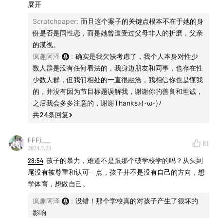
之中传播一次我们也成了“帮凶”。但其实，任何年龄层次的
展开
人都会有特别的人，男司机开车的比例真的比女司机开车技
Scratchpaper
:
而且这个案子的关键点根本不在于她的身
术好？还是女司机基数比男的少？其他品牌的车主肇事后不
份是否是同性恋，而是她曾遭受过父母非人的折磨，父亲
会蛮横、逃逸等？这些夺人眼球的标题背后所传递的东西，
的漠视。
想想还是蛮可怕的。我想对于阿泽的三观和认知，这次内容
疯趣阿泽
:
确实是我欠缺考虑了，我个人本身对性少
旨在宣传家庭教育对养育孩子的重要性，就是我觉得（个人
数人群是没有任何看法的，我身边朋友和同事，也存在性
意见哈），也可以顾忌下性少数人群的感受，因为我觉得真
少数人群，但我们相处的一直很融洽，我相信你也是懂我
的做到了尊重二字的话，今天如果是一个普世意义上性多数
的，并没有因为节目标题误解我，谢谢你的善良和坦诚，
之人犯了罪，就不会特意写个异性恋xxxxx云云。🫱🏻‍🫲🏼
之后我会多多注意的，谢谢Thanks♪(･ω･)ﾉ
🫱🏻‍🫲🏼
共
24
条回复
FFFi___
81
2024.5.23
28:54
孩子的暴力，难道不是跟那个破学校学的吗？从头到
尾没有被尊重和认可一点，孩子并不是没有自己的方向，想
学体育，想做自己。
疯趣阿泽
:
没错！那个学校真的对孩子产生了很坏的
影响