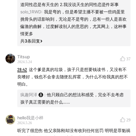
道同性恋是有天生的 2.我没说天生的同性恋是件坏事
solo_1RWD
:
我是弯的，但是希望主播不要被一些鸡蛋里
挑骨头的话影响到，无论是不是弯的，总有一些人是喜欢
偏激的曲解，过度解读别人的意思的，尤其网上，这种事
情更多
共
3
条回复
Titsup
37
2024.5.24
28:42
这个爹是真的垃圾，孩子只是想要钱读书，又没有不
良嗜好，钱也不会拿去随便乱挥霍，为什么不给我真的想不
明白。
疯趣阿泽
:
他只顾自己的想法和感受，完全不去考虑
孩子真正需要的是什么……
hello我是小样
29
2024.5.26
听完了很悲伤 他父亲陈刚却没有收到任何惩罚 明明是罪魁祸