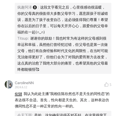
疯趣阿泽
:
这段文字看完之后，心里很感动很温暖，
片尾曲：
father and son - 原唱：Cat Stevens
你的父母真的很值得大多数父母学习，愿意跟孩子坦诚错
误，愿意为了孩子改变自己，这必须值得我们尊重！希望
你在以后的日子里，可以每天开开心心，跟爱你的父母幸
福的在一起(∩_∩)
Titsup
:
谢谢你的鼓励！我也时常为有这样的父母感到很
幸运和幸福，虽然他们曾经犯过错，但父母也是第一次做
父母，他们有自身经验和时代文化的局限性，在当时可能
无法做得更好了，但他们会为了对我的爱而努力去改变，
这点真的治愈了我绝大部分的痛苦，也希望其他的父母最
终都能顿悟🥰
CarolineNN
5
2024.6.12
41:58
我认为此处主播“我相信陈欣然也不是天生的同性恋”的
表达很不合适。首先，性向都是天生的。其次，这种表达仿
佛同性恋不是一种正常的性向一样的。
今天下雨
:
是的，这句确实说得不对不好，在这里很突兀