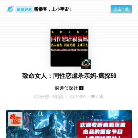
听播客，上小宇宙！
点击下载
眼睛好累
一个人
致命女人：同性恋虐杀亲妈-疯探59
疯趣侦探社
47分钟
·
2年前
20055
·
446