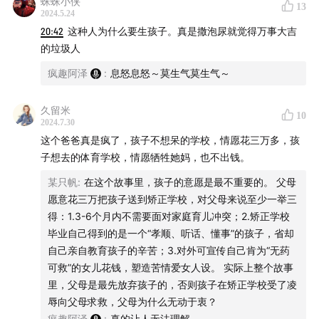
蛛蛛小侠
13
2024.5.24
20:42
这种人为什么要生孩子。真是撒泡尿就觉得万事大吉
的垃圾人
疯趣阿泽
:
息怒息怒～莫生气莫生气～
久留米
10
2024.7.30
这个爸爸真是疯了，孩子不想呆的学校，情愿花三万多，孩
子想去的体育学校，情愿牺牲她妈，也不出钱。
某只帆
:
在这个故事里，孩子的意愿是最不重要的。 父母
愿意花三万把孩子送到矫正学校，对父母来说至少一举三
得：1.3-6个月内不需要面对家庭育儿冲突；2.矫正学校
毕业自己得到的是一个“孝顺、听话、懂事”的孩子，省却
自己亲自教育孩子的辛苦；3.对外可宣传自己肯为“无药
可救”的女儿花钱，塑造苦情爱女人设。 实际上整个故事
里，父母是最先放弃孩子的，否则孩子在矫正学校受了凌
辱向父母求救，父母为什么无动于衷？
疯趣阿泽
:
真的让人无法理解……