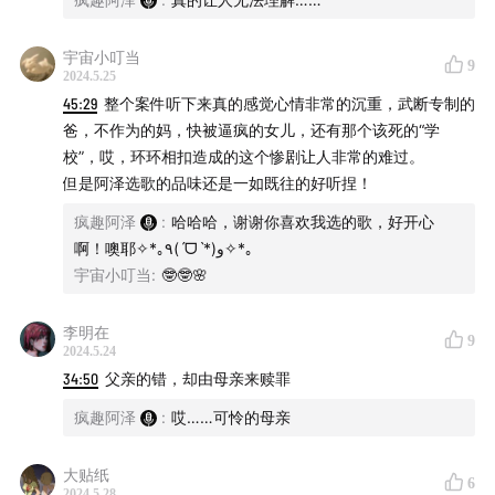
宇宙小叮当
9
2024.5.25
45:29
整个案件听下来真的感觉心情非常的沉重，武断专制的
爸，不作为的妈，快被逼疯的女儿，还有那个该死的“学
校”，哎，环环相扣造成的这个惨剧让人非常的难过。
但是阿泽选歌的品味还是一如既往的好听捏！
疯趣阿泽
:
哈哈哈，谢谢你喜欢我选的歌，好开心
啊！噢耶✧*｡٩(ˊᗜˋ*)و✧*｡
宇宙小叮当
:
🤓🤓🌸
更多精彩内容推荐
李明在
9
真实故事：真的有超级英雄
2024.5.24
34:50
父亲的错，却由母亲来赎罪
罪案盘点：幼女色魔被枪毙
疯趣阿泽
:
哎……可怜的母亲
致命女人：女孩毒杀了母亲
大贴纸
6
2024.5.28