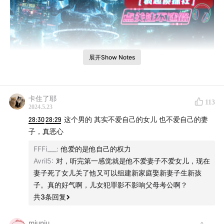
展开Show Notes
本期简介
卡住了耶
113
2024.5.23
黑龙江省肇东市，一名年仅16岁的女孩，把亲生母亲挟持
28:30
28:29
这个男的 其实不爱自己的女儿 也不爱自己的妻
在家。九天之后，母亲被女儿活活虐待致死。
子，真恶心
FFFi___
:
他爱的是他自己的权力
女孩为何要折磨自己亲妈？九天的时间，女孩的父亲又在
Avril5
:
对，听完第一感觉就是他不爱妻子不爱女儿，现在
干什么？为什么惨剧还是在众目睽睽之下发生了？
妻子死了女儿关了他又可以组建新家庭娶新妻子生新孩
子。真的好气啊，儿女犯罪影不影响父母考公啊？
想加听友群的朋友请添加微信：fengquleyuan888
共
3
条回复
如有商务合作也可联系该号，备注品牌及来意哦~
miuniu