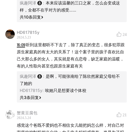
疯趣阿泽
:
本来应该温馨的三口之家，怎么会变成这
样，全都不在乎对方的感受……
共
10
条回复
HD617815y
24
2024.5.23
16:09
听到这里都听不下去了，除了真正的变态，很多犯罪跟
原生家庭真的有太大的关系了！这个案子里的孩子喜欢比自
己大那么多的女人，其实就是有点恋母，缺乏家庭的温暖，
有的人性取向甚至也跟原生家庭有关
疯趣阿泽
:
是啊，可能张南给了陈欣然家庭父母给不
了她的
HD617815y
:
唉她只是想要读个体校
共
3
条回复
蟹黄豆腐包
21
2024.5.24
感觉这个爸既不爱妈也不相信女儿能把妈怎么样，对自己对