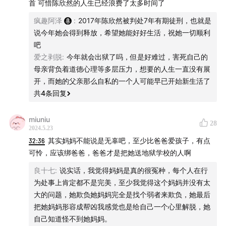
首 可惜陈欣然的人生已经浪费了太多时间了
疯趣阿泽
:
2017年陈欣然被判处7年有期徒刑，也就是
说今年她会得到释放，希望她能好好生活，祝她一切顺利
吧
爱之剥脱
:
今年就会出狱了吗，但是好难过，害死自己的
母亲背负着道德心理等多层压力，想要的人生一直没有展
开，而她的父亲那么自私的一个人可能早已开始新生活了
共
4
条回复
miuniu
28
2024.5.23
32:36
其实妈妈不能说是无辜吧，至少比爸爸爱孩子，有点
可怜，应该绑爸爸，爸爸才是把她送地狱学校的人啊
良十七
:
说实话，我觉得妈妈是真的很冤种，每个人在行
为处事上肯定都不是完美，至少我觉得这个妈妈并没有太
大的问题，她欺负她妈妈完全是找个弱者来欺负，她最后
把她妈妈形容成帮凶我感觉也是给自己一个心里解脱，她
自己知道怪不到她妈妈。