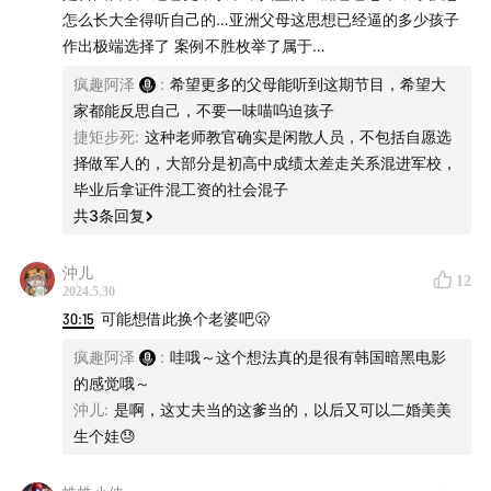
怎么长大全得听自己的…亚洲父母这思想已经逼的多少孩子
作出极端选择了 案例不胜枚举了属于…
疯趣阿泽
:
希望更多的父母能听到这期节目，希望大
家都能反思自己，不要一味喵呜迫孩子
捷矩步死
:
这种老师教官确实是闲散人员，不包括自愿选
择做军人的，大部分是初高中成绩太差走关系混进军校，
毕业后拿证件混工资的社会混子
共
3
条回复
沖儿
12
2024.5.30
30:15
可能想借此换个老婆吧🫢
疯趣阿泽
:
哇哦～这个想法真的是很有韩国暗黑电影
的感觉哦～
沖儿
:
是啊，这丈夫当的这爹当的，以后又可以二婚美美
生个娃😓