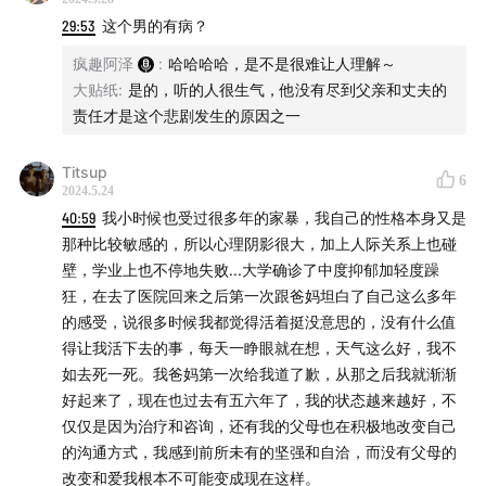
罪案盘点：未成年恶魔实录
29:53
这个男的有病？
疯趣阿泽
:
哈哈哈哈，是不是很难让人理解～
湖南！嗜血少年杀人案
大贴纸
:
是的，听的人很生气，他没有尽到父亲和丈夫的
责任才是这个悲剧发生的原因之一
致命女人：被家暴者的希望
致命女人：宾馆女裸尸冤案
Titsup
6
2024.5.24
40:59
我小时候也受过很多年的家暴，我自己的性格本身又是
济南！震惊FBI的山东男人
那种比较敏感的，所以心理阴影很大，加上人际关系上也碰
壁，学业上也不停地失败...大学确诊了中度抑郁加轻度躁
罪案盘点：新香港十大奇案
狂，在去了医院回来之后第一次跟爸妈坦白了自己这么多年
的感受，说很多时候我都觉得活着挺没意思的，没有什么值
致命女人：请不要吃我的猫
得让我活下去的事，每天一睁眼就在想，天气这么好，我不
如去死一死。我爸妈第一次给我道了歉，从那之后我就渐渐
反转！贩卖少女自救案
好起来了，现在也过去有五六年了，我的状态越来越好，不
仅仅是因为治疗和咨询，还有我的父母也在积极地改变自己
本期音乐
的沟通方式，我感到前所未有的坚强和自洽，而没有父母的
改变和爱我根本不可能变成现在这样。
片头曲
：安和桥 - 宋冬野