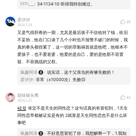
FFFi___
:
34:1134:10 听得我特别难过。
彦汐汐
49
2024.5.24
又是气得肝疼的一期，尤其是最后孩子不信他转了钱，依旧
不妥协，他在门口谈了几个小时也不报警不破门的时候，我
真的拳头都捏紧了，这一切的罪魁祸首就是他吧，他根本不
爱孩子，也不爱老婆，他爱的是自己，爱的是他那不容置
疑、不容挑战的父权。
疯趣阿泽
:
说实话，这个父亲当的有够失败的！
彦汐汐
:
非常（x10000次）失败☹️
屁味猫头鹰
43
2024.5.25
42:12
肯定不是天生的同性恋？这句话真的有冒犯到，1天生
同性恋早都被证实是有的 2就算是天生同性恋也不是什么坏
事吧
疯趣阿泽
:
不好意思冒犯了你，我想解释一下，1.我知