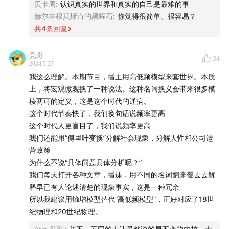
贝卡周
:
认识真实的世界和真实的自己是最难的事
赫尔辛根莫斯肯的黑曜石
:
你觉得很简单、很容易？
共
4
条回复
竞舟
24
2024.5.27
我这么理解。本期节目，播主用高低频模型来套世界。本质
上，将宏观微观换了一种说法。这种名词换义会带来很多模
棱两可的定义，这是这个时代的通病。
这个时代节奏快了，我们换句话说频率更高
这个时代人更盲目了，我们说频率更高
我们还能用“傅里叶变换”分解社会现象，分解人性和公司运
营政策
（是一个尽兴的下午，谢谢到场的每一个人）
为什么不说“具体问题具体分析呢？”
我们每天打开各种文章，播课，用不同的名词翻来覆去去解
【AI 私董会活动预告】
释早已有人论述清楚的现象事实，这是一种冗余
所以我建议用熵增模型替代“高低频模型”，正好对应了18世
纪物理和20世纪物理。