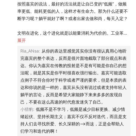
时候，我也将能穿越生命的周期，跨越时间的长河！还有一
按照嘉宾的说法，最好的活法就是让自己变的“低频”，做频
点是，想死而生的勇气！
率更低、能耗更低的人，这样才有生命力。那为什么还要不
断学习呢？躺平就好了啊？或者出家去做和尚，每天入定？
文明在进化，这个进化就是以能量消耗为代价的。工业革命
之前上千年的时间里，人均能量消耗都是持平的，社会没有
展开
任何进步。你愿意回到那个时代吗？
Ria_ANsa
:
从你的表达里感觉其实你没有很认真用心地听
完嘉宾的整个表达，反而是很片面地截取了部分观点和表
很多概念都是似是而非的。傅里叶变换可以用来解释世界上
达。你认为嘉宾在传教的投射是不是有可能是你自己的想
14:44
过去一年投 AI，我们越投越害怕
的一切事物，而理解傅里叶变换背后的规律，需要的恰恰不
法呢，就是其实是你平时很喜欢强行输出。嘉宾可能选取
17:56
世界频率跃迁所带来的 5 个现象
是躺平，而是不断地学习和迭代。大模型的本质，也是去收
点例子不符合你对于科学或者严谨的要求，但是本质的表
25:02
一个奶茶铺子的傅里叶变换
集数据，求 Loss，然后用来校准自己的认知。嘉宾举了很多
达和你说的是一样的，嘉宾从头没有说过或者支持年轻人
例子，比如刷短视频，试图说明信息多了/频率高了是一件坏
躺平的言论，反而是希望大家能静下来来多多的发现自
事情，但其实这里的问题是摄入信息的质量太低，且训练方
己，不要在这么高速的时代愈发迷失了自己。
法不对。
小猎豹
:
低频不是不学习，低频是减少目标更换、减少情
绪起伏、坚持长期主义；嘉宾不仅不反对迭代，而且是支
东三省复兴的关键并不是嘉宾说的年轻人逃离一二线城市，
持人们去寻找所爱、长久深耕的——>而这，正是会帮助人
难道不是因为中俄关系+一带一路导致的新的产业机会吗？年
们学习和迭代的啊！
轻人回去其实恰恰是追求发展而不是追求躺平啊？人们喜欢