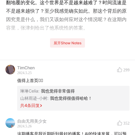
翻地覆的变化。这个世界是不是越来越难了？时间流速是
不是越来越快了？至少我感觉确实如此。那这个背后的原
因究竟是什么，我们又该如何应对这个情况呢？在这期内
容里，张津剑给出了他系统性的答案。
在将近一个半小时的时间里，你首先会听到张津剑在我们
展开Show Notes
线下活动中的单人分享，主要就是围绕信息、频次、世界
的变化等主题，这部分听完希望你能对我们所处的这个世
界有更清晰客观的认知，之后在后半段的内容里你会听到
TimChen
299
2024.5.25
我和他围绕 AI、人、生命力展开的问答讨论，包括如何理
值得上首页👍🏻
解一个人的生命力、如何变成一个更“好”的人取得更“好”的
琳琳Celia
:
我也觉得非常值得
结果等等。
山林雨迹-小树
:
我也觉得很值得哈哈！
共
4
条回复
相信这会是一期能超出 AI，并为每个人的人生带来更广泛
的启发和释然的内容。
自由无用美少女
352
2024.5.26
最后，我们的 AI 私董会也在持续报名中，目前已经聚集
这期播客是我近期听到最好的播客！AI的快速发展，可以预