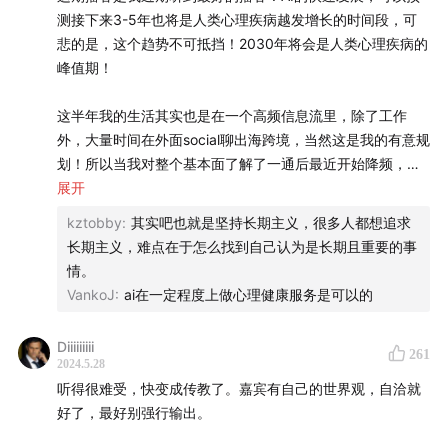
了一批市场上最好的 AI 创始人，欢迎点击
链接
报名（里
测接下来3-5年也将是人类心理疾病越发增长的时间段，可
面也有目前已加入的成员名单，可点击查看）
悲的是，这个趋势不可抵挡！2030年将会是人类心理疾病的
峰值期！
【
人类博物馆】
这半年我的生活其实也是在一个高频信息流里，除了工作
导游：
曲凯，42章经创始人
外，大量时间在外面social聊出海跨境，当然这是我的有意规
划！所以当我对整个基本面了解了一通后最近开始降频，回
1 号珍藏：
张津剑，绿洲资本合伙人 (往期考古：
投 AI 最
归到自我，减少社交时间！
展开
猛的人 | 对谈绿洲资本合伙人张津剑
)
kztobby
:
其实吧也就是坚持长期主义，很多人都想追求
我很认同张津剑说的：人类无法在高频信息流里取胜，毕竟
长期主义，难点在于怎么找到自己认为是长期且重要的事
【
时光机】
谁也干不过AI，那就把自己的频率降下去，找到生命跃迁的
情。
低频信号，而这些信号可能能让你穿越十年百年的周期，而
VankoJ
:
ai在一定程度上做心理健康服务是可以的
Part 1 单人演讲 《投资中的低频与高频》
不是在高频里一天两天就在不断变化，可是人不是机器，人
在这样的世界里会过度消耗自己！
Diiiiiiiii
2:21
2024：世界变难了&时间变快了
261
2024.5.28
而如何找到呢？他说是生命力，于我而言，也是生命力，好
11:16
每一次科技革命都是一次频率的跃迁
听得很难受，快变成传教了。嘉宾有自己的世界观，自洽就
奇心和创造力是最能展现生命力的部分！我也相信，当我专
好了，最好别强行输出。
于自己的这两部分的时候，一直做自己热爱和喜欢的事情的