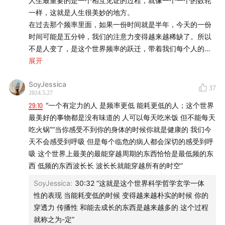
人生最重要的是一个相互见证的过程，就像一个一个的数轮
一样，这就是人生很美妙的地方。
在过去那个频率里面，如果一份时间就是半年，今天的一份
时间可能是五分钟，我们的注意力变得越来越稀缺了。所以
不是人变了，是这个世界频率的跃迁，带着我们每个人的世
界体验变了。所以每一次科技革命本质上都是频率的跃迁，
展开
都让这个世界的频率变得更高。
SoyJessica
37
2024.5.27
我们为什么感觉世界变难了？我们为什么感觉时间变快了？
29:10
“一个有定力的人 是频率更低 能耗更低的人；这个世界
是因为这个世界的频率跃迁了。但是我希望提醒大家，这个
最美好的事物都是没有味道的 人可以每天吃米饭 但不能每天
频率的跃迁刚刚开始。在接下来的三年五年里面，随着整个
吃火锅”“当你感受不到你的身体的时候你就是健康的 我们今
AI技术对人类社会的渗透，大家会越来越多的感觉到我们被
天不会感受到呼吸 但是每个临危的病人都会深切的感受到呼
信息包裹，我们没有办法抗拒它。
吸 这个世界上最美的最能穿越周期的东西恰恰是最低频的东
西 低频的东西波长长 波长长就能穿越所有的时空”
让自己安静下来去思考、去滋养，去找到真正的信号源。
SoyJessica
:
30:32 “这就是这个世界科学哲学玄学一体
一个有生命力的人的展现状态是什么是爱自己的，因为他很
性的表现 当能耗变低的时候 变得越来越朴实的时候 你的
爱自己，他的爱也会溢出，他很愿意去分享，但分享是因为
穿透力 传播性 和能去成长的东西是越来越多的 这个过程
他爱自己的一个结果，而不是因为他爱自己的一个原因。所
就称之为-定”