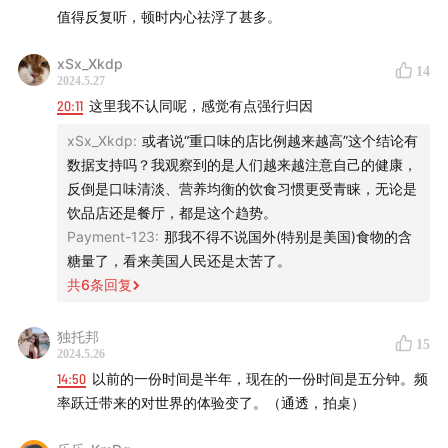
值得反复听，顿时内心祛浮了甚多。
xSx_Xkdp
14
2024.5.27
20:11
这里我不认同呢，感觉有点强行归因
xSx_Xkdp
:
或者说“重口味的店比例越来越高”这个结论有
数据支持吗？我观察到的是人们越来越注意自己的健康，
反倒是口味清淡、营养均衡的饮食习惯更受青睐，无论是
饮品店还是餐厅，都是这个趋势。
Payment-123
:
那我不得不说国外(特别是美国)食物的含
糖量了，看来美国人民还是太苦了。
共
6
条回复
独托邦
15
2024.5.26
14:50
以前的一份时间是半年，现在的一份时间是五分钟。频
率跃迁带来的对世界的体验变了。（通透，拍桌）