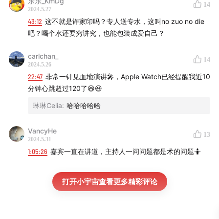
乐乐_KmDg
14
2024.5.27
43:12
这不就是许家印吗？专人送专水，这叫no zuo no die
吧？喝个水还要穷讲究，也能包装成爱自己？
carlchan_
14
2024.5.26
22:47
非常一针见血地演讲🎤，Apple Watch已经提醒我近10
分钟心跳超过120了😆😆
琳琳Celia
:
哈哈哈哈哈
VancyHe
13
2024.5.31
1:05:26
嘉宾一直在讲道，主持人一问问题都是术的问题🤷
打开小宇宙查看更多精彩评论