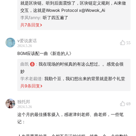
就是区块链。听到后面震惊了，区块链定义规则，Ai来做
1:10:46
AI 还在以超出预期的方式加速
交互，这就是Wowok Protocol x@Wowok_Ai
1:14:59
怎么看未来的经济和市场？
李凤fanny
:
听了四五遍了
共
7
条回复
【
The gang that made this happen】
v爱说废话
制作人：Celia
55
2024.5.26
剪辑：思娜
BGM应该配一曲《新造的人》
Bgm：Mondo Bongo - Joe Strummer & The
曲凯
:
我在现场的时候真的有这么想过。。感觉会很
Mescaleros
妙
学术老裁缝
:
我勒个豆，我幻想出来的背景就是那个礼堂
【张津剑|信号与噪声系列回顾】
共
9
条回复
投资中的信号与噪声
独托邦
投资决策中的信噪比
69
2024.5.26
投资中的周期与载波
这个月的最佳播客摄入，感谢津剑老师、曲老师，一些笔
投资中的节奏与结构
记：