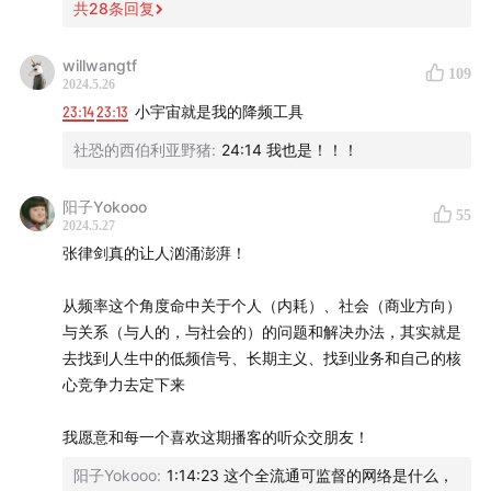
共
28
条回复
吃辣，是因为辣椒可以分泌内啡肽，和频率有什么关系？辣
椒分子震动的频率比面条和米饭分子更高吗？
willwangtf
32:51
找到自己的低频信号
109
2024.5.26
33:44
我永远有三个东西：善良、欢喜、生命力
原本这些其实都是嘉宾自己的观点，无所谓对错，但整天教
23:14
23:13
小宇宙就是我的降频工具
导年轻人躺平就不对了。嘉宾说，“所以你但行好事，在这个
Part 2 双人对谈 《AI、人、生命力》
社恐的西伯利亚野猪
:
24:14 我也是！！！
点上等着风口来，它自然会把你吹到一个你从来没有想象到
的高度”，这不是胡扯吗？作为一个投资机构，你真的敢不去
37:55
生命力强的两大表现：实事求是&爱自己
和用户聊，就在那里等风来？ 越是这个年代，对自己负责任
阳子Yokooo
55
2024.5.27
43:25
爱自己，最重要的是放过自己
的年轻人反而越应该学习 - 注意，不是去卷，而是去真正的
张律剑真的让人汹涌澎湃！
为自己学习，理解世界正在发生什么，消耗更多地能量来训
44:15
一个人经历的苦难和 TA 的生命力有多大的相关
练自己，对世界建立更加正确的预测模型。这个过程应该是
性？
从频率这个角度命中关于个人（内耗）、社会（商业方向）
快乐的，充满好奇的。
49:00
一个好的创始人，大概会有一个怎样的脚本？
与关系（与人的，与社会的）的问题和解决办法，其实就是
54:21
一个人的「定」，往往来自于一个人的「信」
去找到人生中的低频信号、长期主义、找到业务和自己的核
一边是大模型已经快把电力都耗没了，另一边还在鼓吹要节
心竞争力去定下来
1:00:07
一个有生命力的状态，恰恰是对自己预期比较低
约能量过低频生活，这不是自暴自弃么？
的状态
我愿意和每一个喜欢这期播客的听众交朋友！
1:06:30
和创始人聊天的时候，哪一个问题是你经常会问
阳子Yokooo
:
1:14:23 这个全流通可监督的网络是什么，
的？