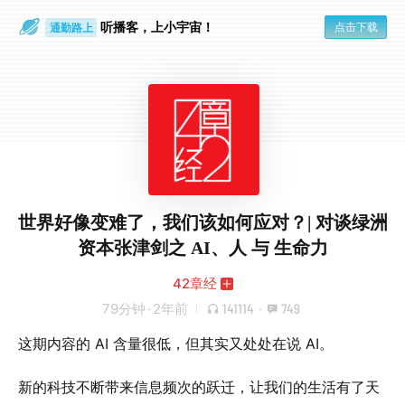
听播客，上小宇宙！
点击下载
通勤路上
眼睛好累
世界好像变难了，我们该如何应对？| 对谈绿洲
资本张津剑之 AI、人 与 生命力
42章经
79分钟
·
2年前
141114
·
749
这期内容的 AI 含量很低，但其实又处处在说 AI。
新的科技不断带来信息频次的跃迁，让我们的生活有了天