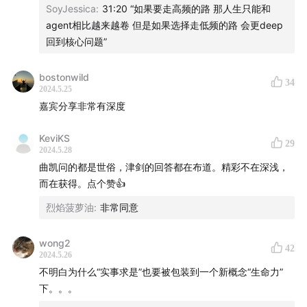
以一个有生命力的人对外要实事求是，因为只有实事求是才
SoyJessica
:
31:20 “如果要走高频的路 那人生只能和
能解决问题。但实事求是是需要勇敢的，是需要克服恐惧
agent相比越来越卷 但是如果选择走低频的路 会更deep
的。所以一个实事求是的人回到内心又是什么呢？又是爱自
回到核心问题”
己的。
bostonwild
34
一个最好的leader，他应该是童年或者说之前经历过很多挫
2024.5.25
折。然后他把这些挫折转化成他对于管理，对于其他人的理
嘉宾分享非常有深度
解，你看我我我遇到长得好看的人我就其实先天会有点恐
惧。因为我觉得好看的人一路都非常顺，然后他的机构和他
KeviKS
29
2024.5.28
的这个就比较容易自我中为中心。所以我最喜欢的就是小时
曲凯问的都是世俗，津剑的回答都在布道。精彩不在深浅，
候难看长大好看的人。你知道对，就是这种人完美你知道
而在获得。点个赞👍
吗？然后我的同理心就超强你知道吗？然后长得比较丑，然
后就很容易理解别人。
烈焰菠萝油
:
非常同意
wong2
42
2024.5.26
不明白为什么“实事求是”也要被包装到一个新概念“生命力”
下。。。