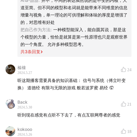
Aria-甜甜
:
并不，不同的表达虽然说的是不变的内核，大
道至简。但不同的模型和名词就是能带来不同维度的信息
增量与视角，单一理论的可供理解和体味的厚度是增强了
的，对思维有好处
把自己作为方法
:
一种模型能深入，能自圆其说，那是这
个模型的力量，恰恰是就算是第一性原理也只是观察世界
的一个角度。 允许多种模型思考。
共
3
条回复
榛橡
24
2024.5.27
听这期播客需要具备的知识基础： 信号与系统（傅立叶变
换） 道德经 有限与无限的游戏 般若波罗蜜 易经 🤦
Back
21
2024.5.30
听到现在感觉有点听不下去了，有点互联网尊者的感觉
kokooo
18
2024.5.26