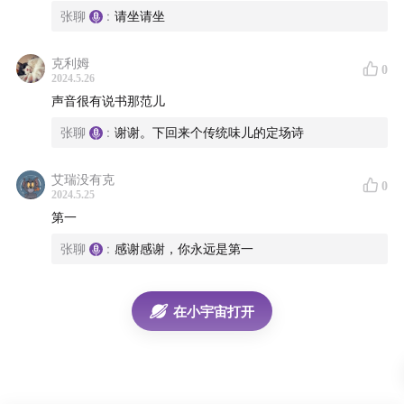
张聊
:
请坐请坐
克利姆
0
2024.5.26
声音很有说书那范儿
张聊
:
谢谢。下回来个传统味儿的定场诗
艾瑞没有克
0
2024.5.25
第一
张聊
:
感谢感谢，你永远是第一
在小宇宙打开