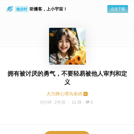
听播客，上小宇宙！
点击下载
散步时
通勤路上
拥有被讨厌的勇气，不要轻易被他人审判和定
义
大力牌心理马杀鸡
9分钟
·
2年前
29
·
0