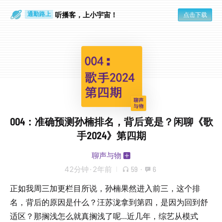
散步时
通勤路上
听播客，上小宇宙！
点击下载
004：准确预测孙楠排名，背后竟是？闲聊《歌
手2024》第四期
聊声与物
42分钟
·
2年前
59
·
6
正如我周三加更栏目所说，孙楠果然进入前三，这个排
名，背后的原因是什么？汪苏泷拿到第四，是因为回到舒
适区？那搁浅怎么就真搁浅了呢...近几年，综艺从模式