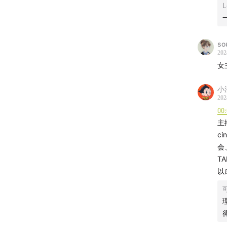
播客公
L
sou
202
女
小
202
00
主
c
会
T
以