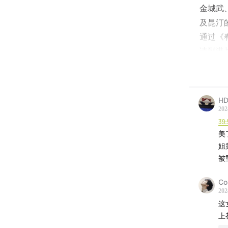
金城武
及昆汀
通过《
请到港
化。
HD
【主持
202
老羊 
39:
美
【嘉宾
姐
被
甄子 
羊羊 
Co
崔汀 
202
这
上
【后期