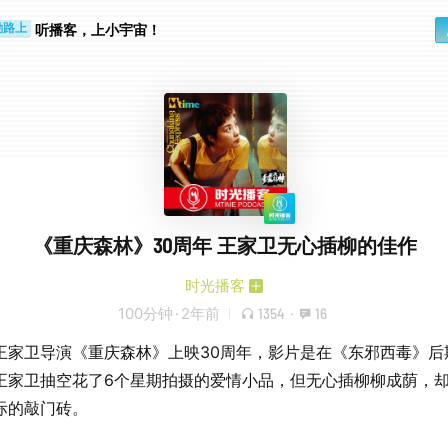
步时
勤路上
听播客，上小宇宙！
《重庆森林》30周年 王家卫无心插柳的佳作
时光播客
100分钟
·
2年前
1354
·
16
王家卫导演《重庆森林》上映30周年，影片是在《东邪西毒》后
王家卫抽空花了6个星期拍摄的爱情小品，但无心插柳柳成荫，
际的敲门砖。