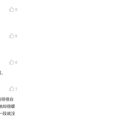
0
0
0
话。
1
演得很自
弛却很暧
一段就没