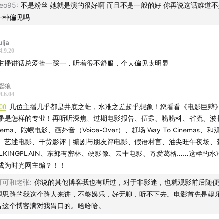
社
eo95
:
不是粉丝 她就是演的很好啊 而且不是一般的好 你再说这话难道
一种偏见吗
lja
4.9.20
主播讲话总爱捧一踩一，听着很不舒服，个人偏见太明显
涩狼
4.6.04
:00
几位主播几乎都是井底之蛙，水准之差超乎想象！您看看《电影巨辩
播是怎样的专业！再听听深焦、过期电影报告、伍鼖、唠唠科、省流、波
inema、陀螺电影、画外音（Voice-Over）、赶场 Way To Cinemas、
、艺述电影、干货影评｜编剧与朋友评电影、假语村言、油尖旺午夜场、
ALKINGPLAIN、东郊有密林、硬影像、云中电影、奇爱葛格……这样的
成为时光网主编？！！
可可和老张
:
你说的其他博客我也有听过，对于非影迷，也就观影前后随便
理思路的我这个路人来讲，不够娱乐，好无聊，听不下去。电影首先是娱
得这个博客满对我胃口的。哈哈哈。