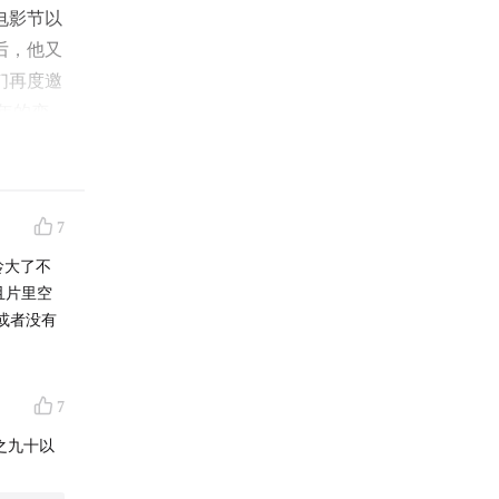
电影节以
后，他又
们再度邀
年的变
7
龄大了不
且片里空
或者没有
7
之九十以