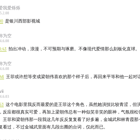
爱我爱烁烁
5.2.08
00
是银川西部影视城
称为空
4.6.08
0:43
拍出冲动，浪漫，不可预期与琢磨。不像现代爱情那么刻板化直球。
称为空
4.6.08
:46
王菲或许想等变成梁朝伟喜欢的那个样子后，再回来平等和他一起对
ii
4.6.03
53
这个电影里我反而最爱的是王菲这个角色，虽然她演技比较青涩，但
，反应都很真实可爱，再加上梁朝伟总有一种似笑非笑的眼神，气氛很松
。王菲和梁朝伟那一段我这几年反反复复看了好多遍，金城武和林青霞那
复看过，不过金城武里面有几段出圈的台词，仅此而已。