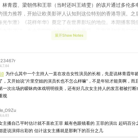
、林青霞、梁朝伟和王菲（当时还叫王靖雯）的该片通过多伦多
的强力推荐，开始让欧美影评人认知到这位特别的香港导演。之
春光乍泄》《花样年华》奠定了在世界影坛的地位。本期播客我
片专家崔汀，为大家聊聊这部电影创作幕后，王家卫和演员们30
展开Show Notes
23467r
】
4.7.04
时光网主编
50
为什么其中一个主持人一直在攻击女性演员的长相，先是说林青霞年
了，又开始说“片里空姐的演员长也不怎么样嘛”，不是年轻才能美啊，而
】
第一次出场的暧昧肉体戏明明很美，还有好几次女主持人的发言都被打断
重视
时光网记者
时光网记者
le_O9Zu
港片研究者
4.6.03
女主播自己平时估计就不喜欢王菲 戴有色眼镜看的 王菲的演出 起码百分
都是说演得出彩的 估计这女主播就是那剩下的百分之几
制作/场地提供】