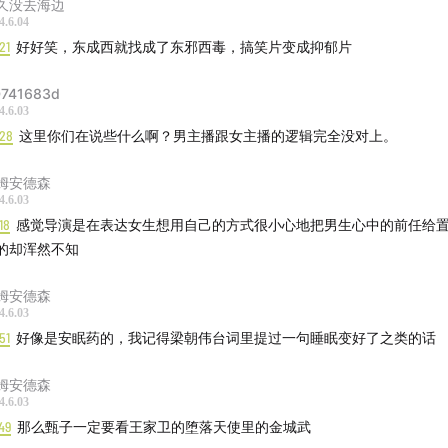
久没去海边
4.6.04
21
好好笑，东成西就找成了东邪西毒，搞笑片变成抑郁片
741683d
4.6.03
:28
这里你们在说些什么啊？男主播跟女主播的逻辑完全没对上。
姆安德森
4.6.03
18
感觉导演是在表达女生想用自己的方式很小心地把男生心中的前任给
的却浑然不知
姆安德森
4.6.03
51
好像是安眠药的，我记得梁朝伟台词里提过一句睡眠变好了之类的话
姆安德森
4.6.03
49
那么甄子一定要看王家卫的堕落天使里的金城武