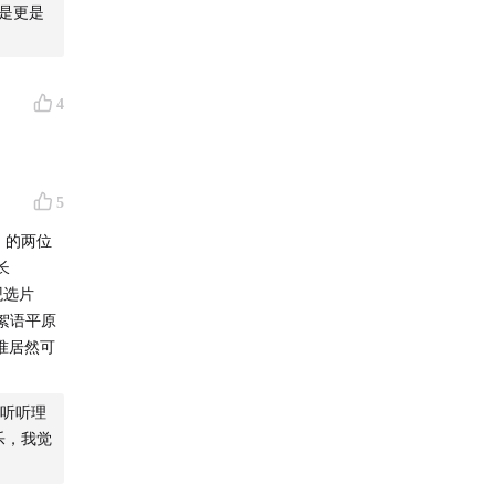
不是更是
4
5
》的两位
长
和观选片
絮语平原
水准居然可
听听理
乐，我觉