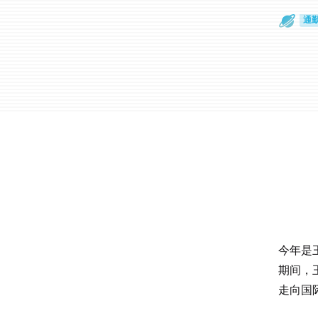
散
通
今年是
期间，
走向国