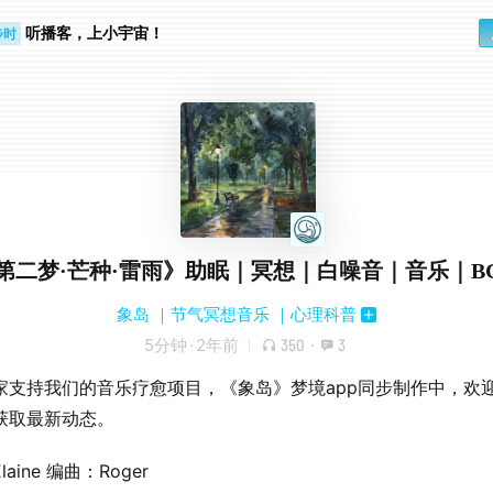
听播客，上小宇宙！
步时
勤路上
第二梦·芒种·雷雨》助眠｜冥想｜白噪音｜音乐｜B
象岛 ｜节气冥想音乐 ｜心理科普
5分钟
·
2年前
350
·
3
家支持我们的音乐疗愈项目，《象岛》梦境app同步制作中，欢
获取最新动态。
aine 编曲：Roger