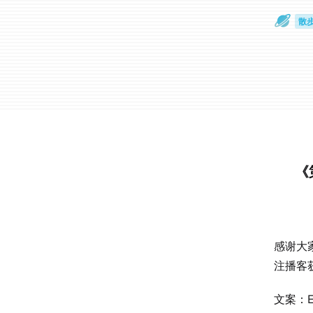
散
通
《
感谢大
注播客
文案：El