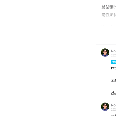
希望通
隐性原
We aim 
and chr
pattern
Ro
202
置
ht
添
感
Ro
202
欢