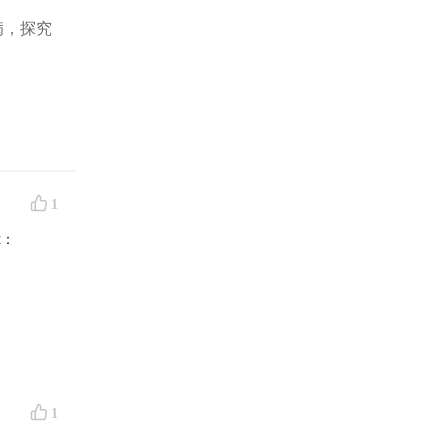
病，探究
dreams,
1
t：
1