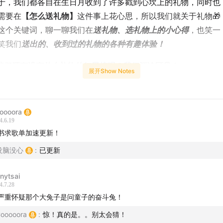
于，我们都各自在生日月收到了许多戳到心坎上的礼物，同时也
需要在
【怎么送礼物】
这件事上花心思，所以我们就关于礼物🎁
这个关键词，聊一聊我们在
送礼物、选礼物上的小心得
，也笑一
笑我们
送出的、收到过的礼物的各种有趣体验！
伙伴们还有没有什么礼物的红黑榜呢？我们评论区见！
展开Show Notes
oooora
什么时候开始理解到「送礼物」这件事的？
4.6.19
书求歌单加速更新！
们收到过的让人深刻的礼物
没脑没心
:
已更新
：羽毛球suit、喜欢的歌手周边、机械硬盘、艺术版画
ra：宝利来、肌肉男挂画、小水杯、真丝睡衣、香薰石
nnytsai
4.7.28
近被拍案叫绝的好货——「暧昧电子歌单」🎷
严重怀疑那个大兔子是问童子的奋斗兔！
ooooora
:
惊！真的是。。别太会猜！
IY相册，怎么会这么暖心！