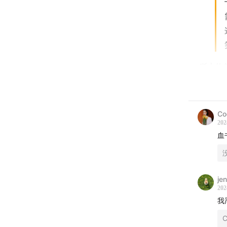
🍃小
🎁
Co
01:23
从
202
血
03:51
我
安琪
Co
je
202
12:39
最
我
C
14:11
D