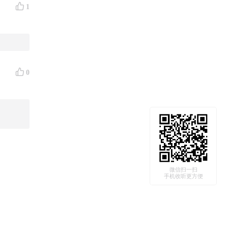
1
0
📚、香
微信扫一扫
手机收听更方便