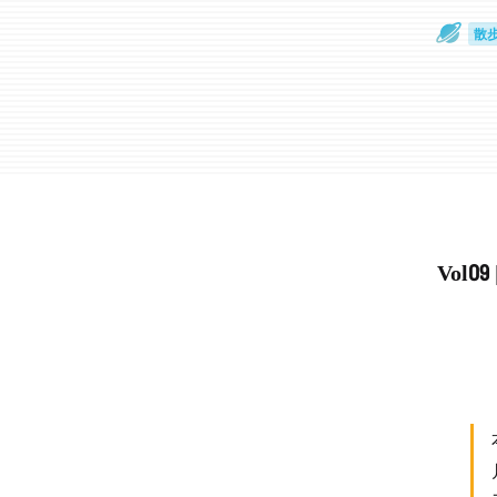
散
通
Vol