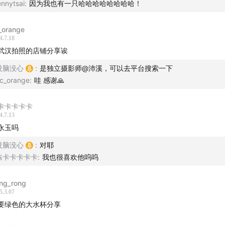
ennytsai
:
因为我也有一只哈哈哈哈哈哈哈哈！
识Cora之后，才发现送礼物原来可以是种习惯
_orange
4.7.18
我感觉良好的送礼体验
武汉拍照的店铺分享诶
没脑没心
:
是独立摄影师@沛溪，可以去平台搜索一下
给爸爸的终极必杀礼物
c_orange
:
哇 感谢🙏
自己拍一套婚纱照
卡卡卡卡卡
4.7.13
ora：曾经想找竹子做婚礼摄影师
永玉吗
没脑没心
:
对耶
陈卡卡卡卡卡
:
我也很喜欢他呜呜
生时代的非主流回忆——在千纸鹤里写情书的人竟然是自己！
ng_rong
我感动式的DIY迷你小屋还有谁收到过？
5.3.07
要绿色的大水杯分享
们收到过的黑榜礼物