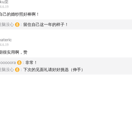
aku栗
4.6.19
Attention⚠️送礼灵感的雷区
自己的婚纱照好棒啊！
收到过的那些“难以言说”的礼物
没脑没心
:
留住自己这一年的样子！
一个特别的体验感送礼思路：重要的是呆在一起的回忆
eateric
4.6.19
期很实用啊，赞
ooooora
:
非常！
挑选礼物的基本原则：关注朋友和TA的兴趣爱好
没脑没心
:
下次的见面礼请好好挑选（伸手）
不要送最对方擅长的礼物，送衍生品
不出错的礼物清单List（养生汤料🍜、护手霜、旅行伴手礼、书本
👫、香薰）
同样的价格，宁愿买奢侈大牌的小品类
收到礼物的小Tips，保持正反馈