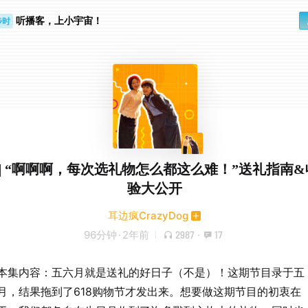
听播客，上小宇宙！
步时
勤路上
09 | “啊啊啊，每次选礼物怎么都这么难！”送礼指南
验大公开
耳边疯CrazyDog
96分钟
·
2年前
2987
·
17
本集内容：五六月就是送礼的好日子（不是）！这期节目录于五
月，结果拖到了618购物节才发出来。想要做这期节目的初衷在