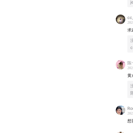
j
32:22
认
cc
202
34:02
自
求
39:46
送
c
45:38
和
陈
202
48:29
C
黄
🍂
49:44
学
Ro
51:17
自
202
想
55:14
我