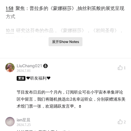
1:58
聚焦：普拉多的《蒙娜丽莎》,抽丝剥茧般的展览呈现
方式
10:11
研究达芬奇的作品，《蒙娜丽莎》，《岩间圣母》，
运用了多种科技手段
展开Show Notes
10:41
纪录片《达芬奇之思》在浦东美术馆二楼的放映厅放
映，观展同时不要错过啦
LiuChang021
1
2024.7.01
11:40
正在展出的展览《百年狂想:苏格兰国立美术馆的超
❤️听友福利❤️
置顶
现实杰作》
节目发布日后的一个月内，订阅听众可在小宇宙本单集评论
17:37
超现实主义大师马克斯·恩斯特（德语：Max
区中留言，我们将随机挑选出2名幸运听众，分别获赠浦东美
Ernst)，与展览中的女性艺术家们
术馆门票一张，欢迎踊跃发言💬。🌷
22:57
闲谈艺术大师博斯(BOSCH),艺术有如串珠，在历史
ian星晨
2
2024.7.25
与文化脉络中彼此相联