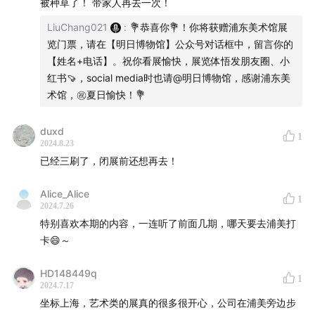
被种草了！ 带家人再去一次！
24:27
走出展览，去向浦东美术馆的又一建筑奇观: 镜厅
LiuChang021
:
💐恭喜你💐！你将获赠浦东美术馆展
览门票，请在【明日博物馆】公众号对话框中，留言你的
28:11
浦东美术馆壮观的中央展厅，目前呈现的作品是艺术
【姓名+电话】。祝你看展愉快，展览体悟发朋友圈、小
家徐冰的《引力剧场》，展期预计到2024 年8月底结束；
红书🍠，social media时也请@明日博物馆，感谢浦东美
术馆，㊗️夏日愉快！💐
32:10
在中央展厅的新的大型装置是什么？艺术家已敲
定，哈哈，猜猜Ta是谁？
duxd
1
2024.8.23
已经三刷了，闭展前还想再去！
33:05
嘉宾推荐博物馆和美术馆环节：马老师近期的最爱
——巴黎东京宫美术馆，日本根津美术馆
Alice_Alice
1
2024.7.26
特别喜欢本期的内容，一连听了前面几期，哪天要去浦美打
卡😄～
HD148449q
1
2024.7.17
坐标上海，艺术类的展真的很多很开心，公司在浦美旁边步