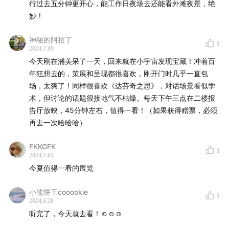
行过去五分钟更开心，能工作日夜场去还能看外滩夜景，绝
妙！
神秘的阿拉丁
1
2024.7.09
今天刚在浦美呆了一天，回来就在小宇宙发现宝藏！冲着百
年狂想去的，策展和呈现都很喜欢，刚开门时几乎一直包
场，太爽了！同样很喜欢《达芬奇之思》，对话场景看似学
术，但讨论的话题很接地气不枯燥。每天下午三点在二楼报
告厅放映，45分钟左右，值得一看！（如果获得赠票，必须
再去一次哈哈哈）
FKKGFK
1
2024.7.01
今夏值得一看的展览
小能饼干cooookie
1
2024.6.28
听完了，今天就去看！☺️☺️☺️