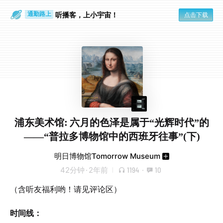
散步时
通勤路上
听播客，上小宇宙！
点击下载
浦东美术馆: 六月的色泽是属于“光辉时代”的
——“普拉多博物馆中的西班牙往事”(下)
明日博物馆Tomorrow Museum
42分钟
·
2年前
1194
·
10
（含听友福利哟！请见评论区）
时间线：