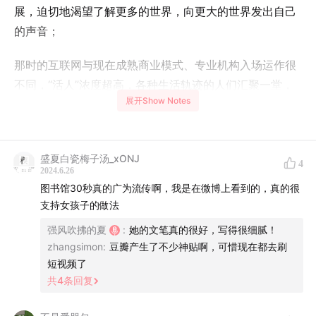
展，迫切地渴望了解更多的世界，向更大的世界发出自己
的声音；
那时的互联网与现在成熟商业模式、专业机构入场运作很
不同，“活人”浓度超高，各种生活轨迹的人们汇聚一堂，
展开Show Notes
稚嫩、兴奋、莽撞地在互联网冲浪，讲述自己的故事，机
缘巧合下，创造了无数神帖；
本期，我们就来聊一聊，冲浪20年那些让我们印象深刻的
盛夏白瓷梅子汤_xONJ
4
2024.6.26
互联网神帖，搭上这班时光穿梭车，去千禧年的PC端互联
图书馆30秒真的广为流传啊，我是在微博上看到的，真的很
网时代度假吧~
支持女孩子的做法
强风吹拂的夏
:
她的文笔真的很好，写得很细腻！
如果你也有经典的互联网神帖，或自己非常喜欢的互联网
zhangsimon
:
豆瓣产生了不少神贴啊，可惜现在都去刷
帖子，欢迎👏🏻评论区分享，也希望大家友善互动~
短视频了
共
4
条回复
如果你有想听的选题、我们反馈意见、联系我们或加入听
友群等等，可加小助手VX：summerteachat