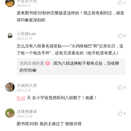
不是爱哭包
1
2024.9.21
————PC端互联网时代分割线————
原来图书馆30秒的完整版是这样的！我之前有刷到过，就觉
得印象挺深刻的
时间轴：
小苏姝Leo
0
01:44
《图书馆30s》会平等地发生在每个人身上，刻烟
2024.11.19
吸肺神帖
怎么没有八组著名搞笑贴——“火鸡味锅巴”和“父亲生日，送
了他一个电击手环”，还有天涯著名的《他手机里有爱人》
10:10
感情的游离，模糊的边界，感情的不忠就像一碗馊
强风吹拂的夏
:
因为八组这俩帖子都有点短，没啥聊
饭，能不能吃得下是每个人的选择
的空间😂
16:12
网传要被顾长卫改编翻拍的神帖《暗暗喜欢的男孩
大锅炖大骨
0
是个智障》
2025.2.18
15:40
天 在小宇宙竟然听到八组鹅了！抱紧！
22:18
写手？网友？傻傻分不清楚，但不影响我们看得津
冰辣绝缘体
津乐道！
0
2024.12.18
图书馆30秒 真的太难过了 狠狠共情
25:53
《北大讲堂的世纪钟声》，感情中的沉没成本，在