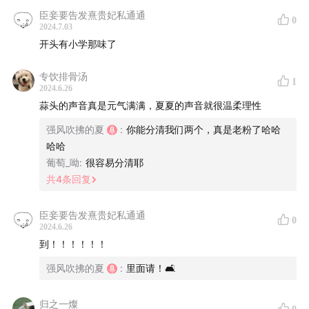
放下的那一刻是最少的
臣妾要告发熹贵妃私通通
0
2024.7.03
32:04
求网友支招！五行缺日怎么起名？
开头有小学那味了
33:13
捡到东西联系不到失主怎么办？写手写不出来的超
专饮排骨汤
1
2024.6.26
巧妙招数！
蒜头的声音真是元气满满，夏夏的声音就很温柔理性
36:37
出轨捉奸，跳出自证陷阱的有用帖，看完为女生的
强风吹拂的夏
:
你能分清我们两个，真是老粉了哈哈
机智疯狂打call
哈哈
葡萄_呦
:
很容易分清耶
40:11
网络上碎片化的无效信息更值得警惕，不知道做什
共
4
条回复
么的时候，不要沉迷逐渐boring的互联网，去学习吧！
臣妾要告发熹贵妃私通通
0
2024.6.26
主播：
到！！！！！！
夏夏、蒜头
强风吹拂的夏
:
里面请！🛋
配乐：
归之一燦