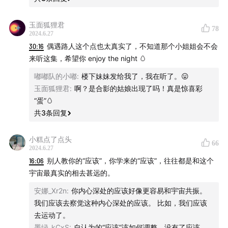
玉面狐狸君
78
2024.6.27
30:16
偶遇路人这个点也太真实了，不知道那个小姐姐会不会
来听这集，希望你 enjoy the night 🥚
嘟嘟队的小嘟
:
楼下妹妹发给我了，我在听了。😛
玉面狐狸君
:
啊？是合影的姑娘出现了吗！真是惊喜彩
“蛋”🥚
共
3
条回复
小糕点了点头
66
2024.6.27
16:06
别人教你的“应该”，你学来的“应该”，往往都是和这个
宇宙最真实的相去甚远的。
安娜_Xr2n
:
你内心深处的应该好像更容易和宇宙共振。
我们应该去察觉这种内心深处的应该。 比如，我们应该
去运动了。
墨绿_kCxS
:
自认为的“应该”该如何调整，没有了应该，