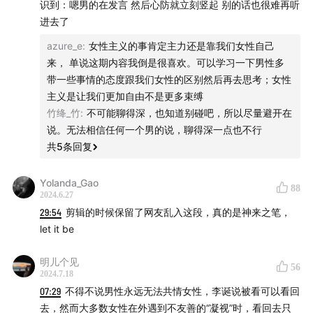
识到：嗯男的在发言 然后心防就立刻竖起 别的话也很难再听
进去了
azure_e
:
女性主义的事肯定主力还是靠我们女性自己
来， 单说这期内容我倒是很喜欢。可以学习一下男性多
带一些事情的态度跟我们女性的区别然后再去思考；女性
主义是让我们更加自由不是更多束缚
竹绛_竹
:
不可能聊得深，也知道别碰吧，所以尽量避开在
说。无法相信任何一个男的说，聊得深一点也不行
共
5
条回复
Yolanda_Gao
88
2024.6.27
29:54
剪辑的时候保留了网友乱入这段，真的是神来之笔，
let it be
明儿个见
56
2024.7.18
07:29
不得不说男性永远无法共情女性，李诞说被看可以看回
去，然而大多数女性在外遇到不友善的“凝视”时，看回去只