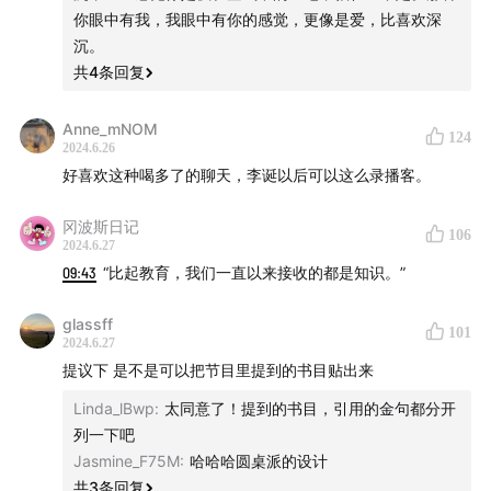
你眼中有我，我眼中有你的感觉，更像是爱，比喜欢深
沉。
共
4
条回复
Anne_mNOM
124
2024.6.26
好喜欢这种喝多了的聊天，李诞以后可以这么录播客。
冈波斯日记
106
2024.6.27
09:43
“比起教育，我们一直以来接收的都是知识。”
glassff
101
2024.6.27
提议下 是不是可以把节目里提到的书目贴出来
Linda_lBwp
:
太同意了！提到的书目，引用的金句都分开
列一下吧
Jasmine_F75M
:
哈哈哈圆桌派的设计
共
3
条回复