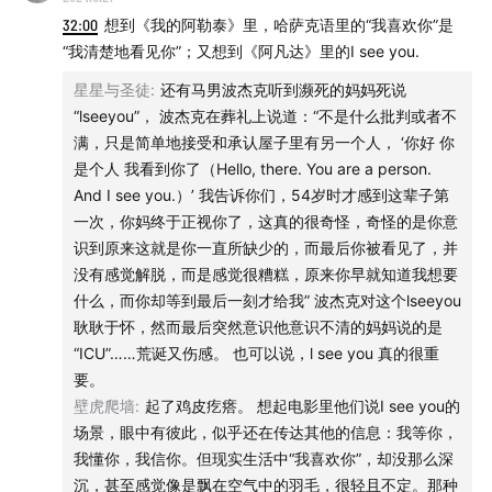
32:00
想到《我的阿勒泰》里，哈萨克语里的“我喜欢你”是
“我清楚地看见你”；又想到《阿凡达》里的I see you.
星星与圣徒
:
还有马男波杰克听到濒死的妈妈死说
“lseeyou”， 波杰克在葬礼上说道：“不是什么批判或者不
满，只是简单地接受和承认屋子里有另一个人， ‘你好 你
是个人 我看到你了（Hello, there. You are a person.
And I see you.）’ 我告诉你们，54岁时才感到这辈子第
一次，你妈终于正视你了，这真的很奇怪，奇怪的是你意
识到原来这就是你一直所缺少的，而最后你被看见了，并
没有感觉解脱，而是感觉很糟糕，原来你早就知道我想要
什么，而你却等到最后一刻才给我” 波杰克对这个lseeyou
耿耿于怀，然而最后突然意识他意识不清的妈妈说的是
“ICU”……荒诞又伤感。 也可以说，l see you 真的很重
要。
壁虎爬墙
:
起了鸡皮疙瘩。 想起电影里他们说I see you的
场景，眼中有彼此，似乎还在传达其他的信息：我等你，
我懂你，我信你。但现实生活中“我喜欢你”，却没那么深
沉，甚至感觉像是飘在空气中的羽毛，很轻且不定。那种