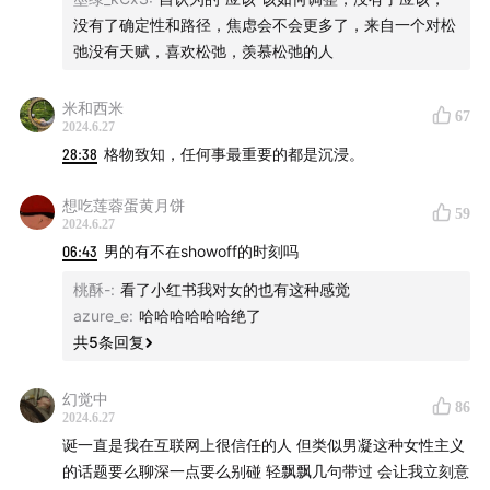
没有了确定性和路径，焦虑会不会更多了，来自一个对松
弛没有天赋，喜欢松弛，羡慕松弛的人
米和西米
67
2024.6.27
28:38
格物致知，任何事最重要的都是沉浸。
想吃莲蓉蛋黄月饼
59
2024.6.27
06:43
男的有不在showoff的时刻吗
桃酥-
:
看了小红书我对女的也有这种感觉
azure_e
:
哈哈哈哈哈哈绝了
共
5
条回复
幻觉中
86
2024.6.27
诞一直是我在互联网上很信任的人 但类似男凝这种女性主义
的话题要么聊深一点要么别碰 轻飘飘几句带过 会让我立刻意