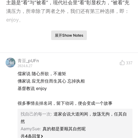
主题是“看”与“被看”，现代社会里“看”彰显权力，“被看”充
满压力，所幸除了两者之外，我们还有第三种选择，即：
enjoy。
本期内容包括：
展开Show Notes
👇
青豆_pUFn
337
02:50
看与被看：你瞅啥？瞅你咋地？
2024.6.27
儒家说 随心所欲，不逾矩
06:57
一个小观点：做教育的人，可以在空间设计上花点
​佛家说 应无所住而生其心 忘掉执相
心思
​基督教说 enjoy
11:58
“在上海你是写不好的，你必须回到内蒙古，面对着
很多事情​去掉名词，留下动词，便会变成一个故事
大雪、草原和山”
找自己的每一次
:
道家会说大道闲闲，放荡无拘，任其自
然
14:12
暴露人生，泥沙俱下
AamySue
:
真的都是要顺其自然呢
共
4
条回复