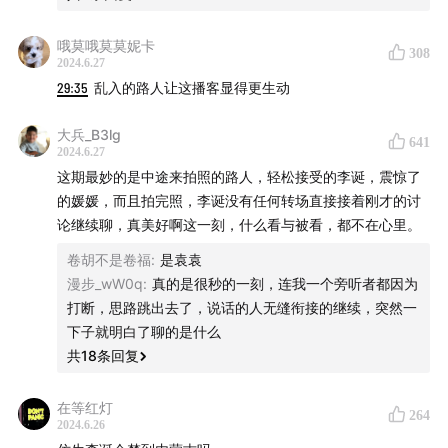
17:27
从心所欲不逾矩，这是孔子说的
哦莫哦莫莫妮卡
308
19:48
应无所住，而生其心。这是佛祖说的
2024.6.27
29:35
乱入的路人让这播客显得更生动
24:05
enjoy，你要en呐
大兵_B3lg
641
27:50
谁更了解托尔斯泰？俄罗斯文学专家，还是我的妈
2024.6.27
这期最妙的是中途来拍照的路人，轻松接受的李诞，震惊了
妈
的媛媛，而且拍完照，李诞没有任何转场直接接着刚才的讨
论继续聊，真美好啊这一刻，什么看与被看，都不在心里。
33:12
安德烈，看到了一棵树，他是真的看到了
卷胡不是卷福
:
是袁袁
38:56
教父是教父，教父爱好者是教父爱好者
漫步_wW0q
:
真的是很秒的一刻，连我一个旁听者都因为
打断，思路跳出去了，说话的人无缝衔接的继续，突然一
43:21
你跟宇宙之间不撒谎的话，你是知道怎么做的
下子就明白了聊的是什么
共
18
条回复
在等红灯
264
2024.6.26