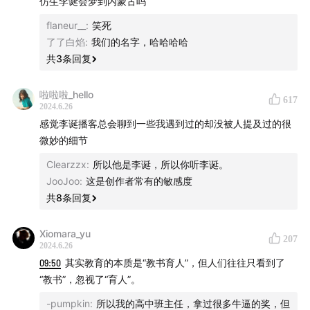
仿生李诞会梦到内蒙古吗
flaneur__
:
笑死
了了白焰
:
我们的名字，哈哈哈哈
共
3
条回复
啦啦啦_hello
617
2024.6.26
感觉李诞播客总会聊到一些我遇到过的却没被人提及过的很
微妙的细节
Clearzzx
:
所以他是李诞，所以你听李诞。
JooJoo
:
这是创作者常有的敏感度
共
8
条回复
Xiomara_yu
207
2024.6.26
09:50
其实教育的本质是“教书育人”，但人们往往只看到了
“教书”，忽视了“育人”。
-pumpkin
:
所以我的高中班主任，拿过很多牛逼的奖，但