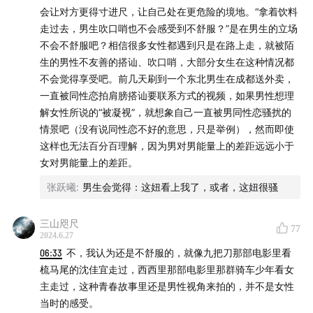
会让对方更得寸进尺，让自己处在更危险的境地。“拿着饮料
走过去，男生吹口哨也不会感受到不舒服？”是在男生的立场
不会不舒服吧？相信很多女性都遇到只是在路上走，就被陌
生的男性不友善的搭讪、吹口哨，大部分女生在这种情况都
不会觉得享受吧。前几天刷到一个东北男生在成都送外卖，
一直被同性恋拍肩膀搭讪要联系方式的视频，如果男性想理
解女性所说的“被凝视”，就想象自己一直被男同性恋骚扰的
情景吧（没有说同性恋不好的意思，只是举例），然而即使
这样也无法百分百理解，因为男对男能量上的差距远远小于
女对男能量上的差距。
张跃曦
:
男生会觉得：这妞看上我了，或者，这妞很骚
三山咫尺
77
2024.6.27
06:33
不，我认为还是不舒服的，就像九把刀那部电影里看
梳马尾的沈佳宜走过，西西里那部电影里那群骑车少年看女
主走过，这种青春故事里还是男性视角来拍的，并不是女性
当时的感受。