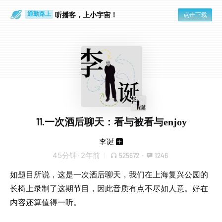
听播客，上小宇宙！
点击下载
通勤路上
眼睛好累
11.一次酒后聊天：看与被看与enjoy
李诞
45分钟
·
2年前
525672
·
1246
如题目所说，这是一次酒后聊天，我们在上海复兴公园的
长椅上录制了这期节目，因此音质有点不尽如人意。好在
内容还算值得一听。