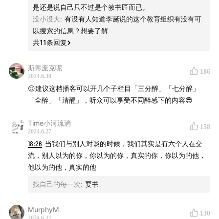
是还是说自己只不过是个教书匠而已。
没小没大
:
有没有人知道李诞说的这个教育组织有没有可
以搜索的信息？想要了解
共
11
条回复
斯蒂庞克呢
186
2024.6.30
😌建议这档播客可以开几个子栏目「三分醉」「七分醉」
「全醉」「清醒」，听众可以享受不同醉感下的内容😎
Time小河流淌
158
2024.6.27
18:26
当我们与别人对谈的时候，我们其实是有六个人在交
流，别人以为的你，你以为的你，真实的你，你以为的他，
他以为的他，真实的他
找自己的每一次
:
要书
MurphyM
130
2024.6.27