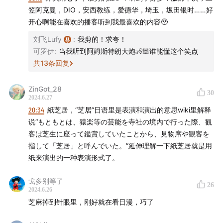
笠阿克曼，DIO，安西教练，爱德华，埼玉，坂田银时……好
- 2022 年，《海贼王》发行量突破 5 亿册，在出版行业
开心啊能在喜欢的播客听到我最喜欢的内容🥹
是新的里程碑；
刘飞Lufy
:
我剪的！求夸！
可罗伊
:
当我听到阿姆斯特朗大炮🧏🏻谁能懂这个笑点
- 每个中国人，多少能说出几个漫画角色，无论是孙悟
共
13
条回复
空，机器猫，还是皮卡丘。
ZinGot_28
30
在回顾日漫的发展史后，我期待能回答这样几个问题：
2024.6.27
20:34
紙芝居，“芝居”日语里是表演和演出的意思wiki里解释
- 日本漫画为什么跟其它漫画完全不同（尤其对比美
说“もともとは、猿楽等の芸能を寺社の境内で行った際、観
漫），到底怎么发展到现在的？
客は芝生に座って鑑賞していたことから、見物席や観客を
指して「芝居」と呼んでいた。”延伸理解一下紙芝居就是用
- 日本漫画是怎么能够引起这么多人共鸣的，为什么这么
纸来演出的一种表演形式了。
招人喜欢？
戈多别等了
26
2024.6.26
- 日本漫画的产业发展是怎样的，作者、出版社、读者等
芝麻掉到针眼里，刚好就在看日漫，巧了
角色之间的关系是怎样的？