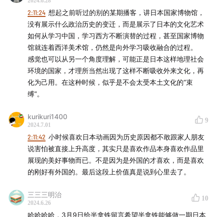
2024.6.28
2:11:24
想起之前听过的别的某期播客，讲日本国家博物馆，
没有展示什么政治历史的变迁，而是展示了日本的文化艺术
如何从学习中国，学习西方不断演替的过程，甚至国家博物
馆就连着西洋美术馆，仍然是向外学习吸收融合的过程。
感觉也可以从另一个角度理解，可能正是日本这样地理社会
环境的国家，才理所当然出现了这样不断吸收外来文化，再
化为己用。在这种时候，似乎是不会太受本土文化的“束
《盛开的杏花》，参考了浮世绘的作品，1888-1890，梵
缚”。
高：
kurikuri1400
9
2024.7.01
2:11:42
小时候喜欢日本动画因为历史原因都不敢跟家人朋友
说害怕被直接上升高度，其实只是喜欢作品本身喜欢作品里
展现的美好事物而已。不是因为是外国的才喜欢，而是喜欢
的刚好有外国的。最后这段上价值真是说到心里去了。
三三三明治
10
2024.6.26
哈哈哈哈，3月9日给半拿铁留言希望半拿铁能够做一期日本