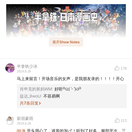
展开Show Notes
半拿铁少冰
178
2024.6.26
马上来留言！开场音乐的女声，是我朋友录的！！！！开心
2024 年 3 月 1 日， 漫画家鸟山明去世，一代人的童年记
肖申克的舅妈WM
:
好听⁽⁽ଘ(ˊᵕˋ)ଓ⁾⁾
忆也成为了历史。
益达_9woU
:
不容易啊
共
7
条回复
日本漫画是全球文化产业里独特的存在：
新宿豪雨
- 2023 年，全球漫画市场有 77% 的收入由日本漫画收入
113
2024.6.26
囊中；
00:19
开头用心了，谁剪的加🍗！听到了好多，服部平次，三