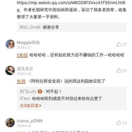
https://mp.weixin.qq.com/s/M6OD8f3VxcA1F5EnmLhVK
☕️杭州特调「芝麻·半拿铁」的品尝地：西湖区华星路
g。作者长期研究中国动画和漫画，采访了很多老前辈，收集
01coffee
整理了大量第一手资料。
阿白_OnsB
:
谢谢分享
👔半拿铁周边购买淘宝店：小羊商店Sheepedia
Maggie美格
朋友们，半拿铁本年度的周边全家桶已提前发布，包含了
17
2024.6.27
棒球帽、T 恤、卫衣、单肩包和杯子。目前购买还有实体
1:18:02
哈哈哈哈，还有如此努力还不赚钱的工作～哈哈哈哈
卡牌附送。欢迎选购。
迷失东京
15
2024.6.26
淘宝店：小羊商店Sheepedia
10:36
《阿特拉斯耸耸肩》说的我达利园效应犯了
68《TzQDWxPcNCR£
m.tb.cn
CZ0002
刘飞Lufy
:
对不起！
吖len
:
哈哈哈听到感觉不对劲过来给你点赞了
—
共
3
条回复
时间轴
Icarus_pDNN
14
2024.6.26