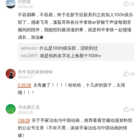
付胜昔
35
来吧，从最初梦开始的地方，漫画之神的诞生，我们开始
2024.6.26
吧。
不容易啊，不容易，终于在新节目新系列之前加入100h俱乐
部了，感谢飞哥，潇磊哥和各位半拿铁er穿梭于声波每期音
这正是
频间的陪伴，我能想到最浪漫的事，就是和半拿铁一起慢慢
成长，加油⛽
浮世绘纸芝居绘物语，样样有来头
wimxon
:
什么是100h俱乐部，没听到过
reLDWT
:
就是你的名字右上角那个100h+
赤本贷本漫画月刊本，本本有学问
肖申克的舅妈WM
胸中有万卷
19
2024.6.27
2:20:26
太有趣了！！！！哈哈哈，十几岁的孩子，太强
笔头画千古
哦！！！
来杯半拿铁，咱们边喝边唠。
书虫弗兰克
16
2024.6.28
—
1:59:39
关于手冢治虫与中国动画，推荐看看空藏动漫资料馆
的公众号文章《不吹不黑，谈谈手塚治虫与中国动画的情
📮听友投稿邮箱：bannatie@163.com
缘》