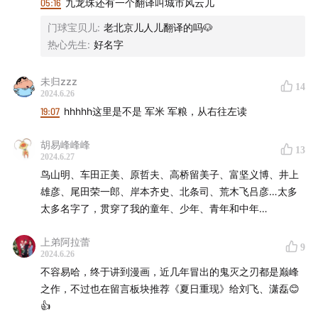
12:21
第一回：漫画前传
05:16
九龙珠还有一个翻译叫城市风云儿
门球宝贝儿
:
老北京儿人儿翻译的吗🐶
27:25
第二回：万世师表
热心先生
:
好名字
1:07:51
第三回：贷本双雄
未归zzz
14
2024.6.26
1:29:37
第四回：四大名著
19:07
hhhhh这里是不是 军米 军粮，从右往左读
1:59:31
比迪士尼更牛的动画？
胡易峰峰峰
13
2024.6.27
2:15:04
片尾曲
鸟山明、车田正美、原哲夫、高桥留美子、富坚义博、井上
雄彦、尾田荣一郎、岸本齐史、北条司、荒木飞吕彦…太多
2:16:04
彩蛋环节
太多名字了，贯穿了我的童年、少年、青年和中年…
2:23:33
隐藏彩蛋环节
上弟阿拉蕾
9
2024.6.26
不容易哈，终于讲到漫画，近几年冒出的鬼灭之刃都是巅峰
在良渚博物院的漆器上的鳄鱼涂鸦（刘飞拍摄）：
之作，不过也在留言板块推荐《夏日重现》给刘飞、潇磊😊
👍