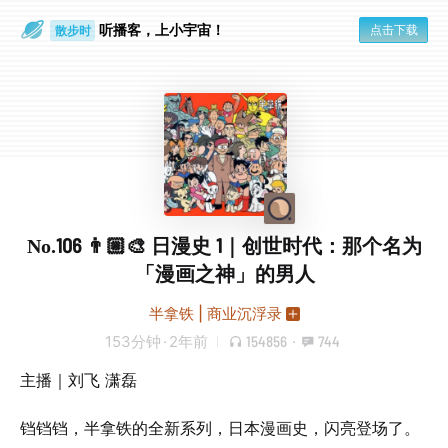
散步时
听播客，上小宇宙！
点击下载
通勤路上
No.106 👨🏼‍🎨 日漫史 1｜创世时代：那个名为
「漫画之神」的男人
半拿铁 | 商业沉浮录
153分钟
·
2年前
154856
·
744
主播｜刘飞 潇磊
铛铛铛，半拿铁的全新系列，日本漫画史，闪亮登场了。