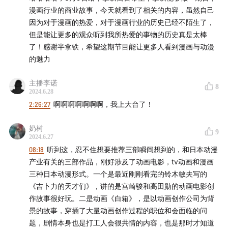
漫画行业的商业故事，今天就看到了相关的内容，虽然自己
因为对于漫画的热爱，对于漫画行业的历史已经不陌生了，
但是能让更多的观众听到我所热爱的事物的历史真是太棒
了！感谢半拿铁，希望这期节目能让更多人看到漫画与动漫
的魅力
《唐基老爹》，背后的浮世绘收藏清晰可见，1887 年，
主播李诺
8
梵高：
2024.6.28
2:26:27
啊啊啊啊啊啊啊，我上大台了！
奶树
9
2024.6.27
08:18
听到这，忍不住想要推荐三部瞬间想到的，和日本动漫
产业有关的三部作品，刚好涉及了动画电影，tv动画和漫画
三种日本动漫形式。一个是最近刚刚看完的铃木敏夫写的
《吉卜力的天才们》，讲的是宫崎骏和高田勋的动画电影创
作故事很好玩。二是动画《白箱》，是以动画创作公司为背
景的故事，穿插了大量动画创作过程的职位和会面临的问
题，剧情本身也是打工人会很共情的内容，也是那时才知道