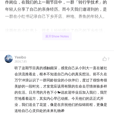
作岗位，在我们的上一期节目中，一群「转行学技术」的
年轻人分享了自己的亲身经历。而今天我们邀请到的，是
一群在小红书记录自己下乡开店、种地、养鱼的年轻人。
这两年在小红书上，很多人纷纷晒出了自己的下乡生活，
展开Show Notes
他们主动选择去到农村开店、种地、躺平……小红书上关
于「#记录我的农村生活」这个话题，也已经有了超过25
亿次的浏览量，可见，很多年轻人已经不再怀揣着「一线
Yeeibo
城市大厂梦」，我们对于乡村生活的偏见也正在逐渐消
7
2024.7.05
解。
听了这期节目真的感触颇深，感觉自己从小到大一直在被社
会洪流推着走，根本不知道自己内心的真实想法。前不久在
但是，下乡工作生活真的可行吗？他们后悔过吗？在「治
万宁冲浪认识了一群同龄创业的小伙伴们，度过了很惊奇很
美妙的一段时光，才发觉应该用有限的生命去尽情体验多样
愈」和「宁静」的背后，乡村的真实生活又是怎样的呢？
的生活。日月湾的月色下小🐎说欢迎毕业后加入我们，我茫
茫地看着远方，其实内心早已动摇。今天他们的店正式开
【本期嘉宾】
业，我们送去了花篮，像是在庆祝他们的似锦前程，更像是
送给自己心灵归处的未来礼物🎁
@
诚诚在阿勒泰开小卖部