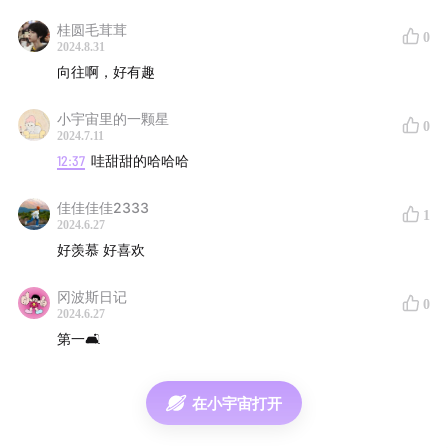
桂圆毛茸茸
在本期节目评论区分享你的收听感受，我们会在7月5日选
0
2024.8.31
取3位听众，送出小红书官方周边——薯队长玩偶。
向往啊，好有趣
小宇宙里的一颗星
0
2024.7.11
12:37
哇甜甜的哈哈哈
佳佳佳佳2333
1
2024.6.27
好羡慕 好喜欢
冈波斯日记
0
2024.6.27
第一🛋️
在小宇宙打开