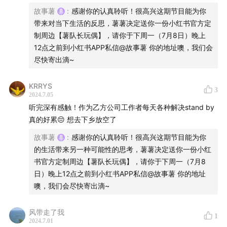
故事薯
:
感谢你的认真聆听！很高兴这期节目能为你
@
抓紧长长长呀
带来对当下生活的反思，薯薯决定送你一份小红书官方定
制周边【薯队长玩偶】，请你于下周一（7月8日）晚上
@
十口鱼
12点之前到小红书APP私信@故事薯 你的地址噢，我们会
尽快寄出滴~
⏳时间轴
KRRYS
3
03:50
从大城市裸辞，我决定在新疆阿勒泰开一间小卖部
2024.7.05
听完深有感触！作为乙方公司工作者每天各种解决stand by
06:30
白雪、落日、妈妈的早餐、和爸爸出游，简直是梦中
真的好累😔 想去下乡放空了
的生活
故事薯
:
感谢你的认真聆听！很高兴这期节目能为你
的生活带来另一种可能性的思考，薯薯决定送你一份小红
07:47
生活单调、孤独寂寞、经济压力接踵而至
书官方定制周边【薯队长玩偶】，请你于下周一（7月8
日）晚上12点之前到小红书APP私信@故事薯 你的地址
10:08
现实版《我的阿勒泰》张凤霞，月入1w+
噢，我们会尽快寄出滴~
11:00
在阿勒泰开小卖部，遇到了现实版巴太
风带走了我
1
2024.7.01