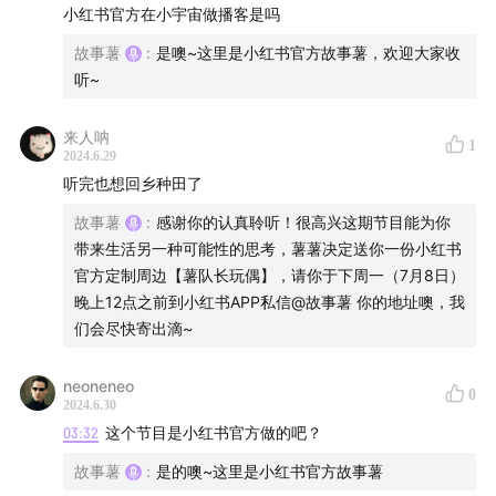
17:35
兜里只剩1万，领着失业金，回农村躺平
小红书官方在小宇宙做播客是吗
故事薯
:
是噢~这里是小红书官方故事薯，欢迎大家收
18:45
我在家门口，折腾出一个绝美鱼池
听~
22:00
我的鱼池，变成了大家的云养鱼基地
来人呐
1
2024.6.29
25:30
我终于开发出了能卖钱的，大规模养殖鱼池。
听完也想回乡种田了
28:12
一口新鲜的番茄，让一位艺术生决定回村种地
故事薯
:
感谢你的认真聆听！很高兴这期节目能为你
带来生活另一种可能性的思考，薯薯决定送你一份小红书
32:30
突如其来的台风，让我在淤泥中解放天性
官方定制周边【薯队长玩偶】，请你于下周一（7月8日）
晚上12点之前到小红书APP私信@故事薯 你的地址噢，我
34:25
所有的番茄全死了，我要打道回府吗
们会尽快寄出滴~
36:35
自己种出的第一篮番茄，把隔壁小孩馋哭了
neoneneo
0
2024.6.30
43:15
去农村种地，治好了我的容貌焦虑
03:32
这个节目是小红书官方做的吧？
故事薯
:
是的噢~这里是小红书官方故事薯
🎁福利时间